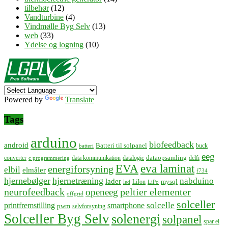
tilbehør
(12)
Vandturbine
(4)
Vindmølle Byg Selv
(13)
web
(33)
Ydelse og logning
(10)
Powered by
Translate
Tags
arduino
biofeedback
android
Batteri til solpanel
buck
batteri
eeg
dataopsamling
converter
data kommunikation
datalogic
delfi
c programmering
EVA
eva laminat
energiforsyning
elbil
elmåler
f734
hjernebølger
hjernetræning
nabduino
lader
mysql
LiIon
led
LiPo
neurofeedback
peltier elementer
openeeg
offgrid
solceller
solcelle
printfremstilling
smartphone
pwm
selvforsyning
Solceller Byg Selv
solenergi
solpanel
spar el