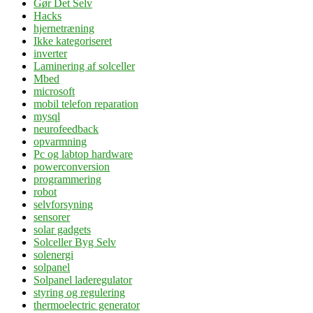
Gør Det Selv
Hacks
hjernetræning
Ikke kategoriseret
inverter
Laminering af solceller
Mbed
microsoft
mobil telefon reparation
mysql
neurofeedback
opvarmning
Pc og labtop hardware
powerconversion
programmering
robot
selvforsyning
sensorer
solar gadgets
Solceller Byg Selv
solenergi
solpanel
Solpanel laderegulator
styring og regulering
thermoelectric generator