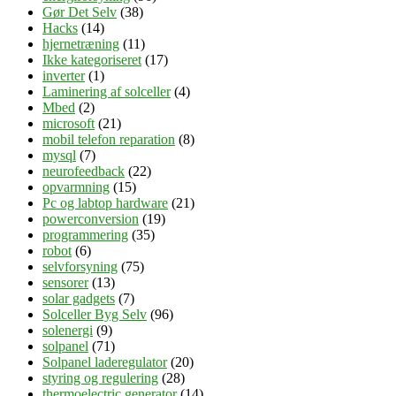
Gør Det Selv
(38)
Hacks
(14)
hjernetræning
(11)
Ikke kategoriseret
(17)
inverter
(1)
Laminering af solceller
(4)
Mbed
(2)
microsoft
(21)
mobil telefon reparation
(8)
mysql
(7)
neurofeedback
(22)
opvarmning
(15)
Pc og labtop hardware
(21)
powerconversion
(19)
programmering
(35)
robot
(6)
selvforsyning
(75)
sensorer
(13)
solar gadgets
(7)
Solceller Byg Selv
(96)
solenergi
(9)
solpanel
(71)
Solpanel laderegulator
(20)
styring og regulering
(28)
thermoelectric generator
(14)