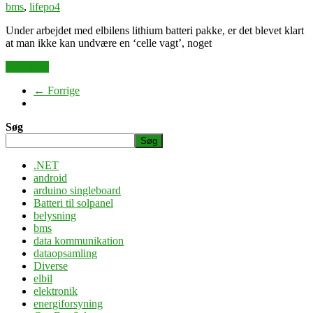
bms
,
lifepo4
Under arbejdet med elbilens lithium batteri pakke, er det blevet klart
at man ikke kan undvære en ‘celle vagt’, noget
Læs mere
← Forrige
Søg
Søg
.NET
android
arduino singleboard
Batteri til solpanel
belysning
bms
data kommunikation
dataopsamling
Diverse
elbil
elektronik
energiforsyning