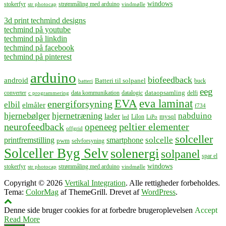
windows
stokerfyr
strømmåling med arduino
str photocap
vindmølle
3d print techmind designs
techmind på youtube
techmind på linkdin
techmind på facebook
techmind på pinterest
arduino
biofeedback
android
Batteri til solpanel
buck
batteri
eeg
dataopsamling
converter
data kommunikation
datalogic
delfi
c programmering
EVA
eva laminat
energiforsyning
elbil
elmåler
f734
hjernebølger
hjernetræning
nabduino
lader
mysql
LiIon
led
LiPo
neurofeedback
peltier elementer
openeeg
offgrid
solceller
solcelle
printfremstilling
smartphone
pwm
selvforsyning
Solceller Byg Selv
solenergi
solpanel
spar el
windows
stokerfyr
strømmåling med arduino
str photocap
vindmølle
Copyright © 2026
Vertikal Integration
. Alle rettigheder forbeholdes.
Tema:
ColorMag
af ThemeGrill. Drevet af
WordPress
.
Denne side bruger cookies for at forbedre brugeroplevelsen
Accept
Read More