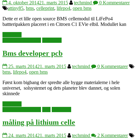
4. oktober 2014
21. marts 2015
techmind
0 Kommentarer
attiny85
,
bms
,
celleprint
,
lifepo4
,
open bms
Dette er et lille open source BMS cellemodul til LiFePo4
battteripakken placeret i en Citroen C1 EVie elbil. Modullet kan
Læs mere
arduino singleboard
elektronik
Bms developer pcb
25. marts 2014
21. marts 2015
techmind
0 Kommentarer
bms
,
lifepo4
,
open bms
Først kom bigbang der spredte alle bygge materialerne i hele
universet, solsystemet og dets planeter blev dannet, og solen
skinnede
Læs mere
arduino singleboard
elbil
elektronik
måling på lithium celle
24. marts 2014
21. marts 2015
techmind
2 Kommentarer