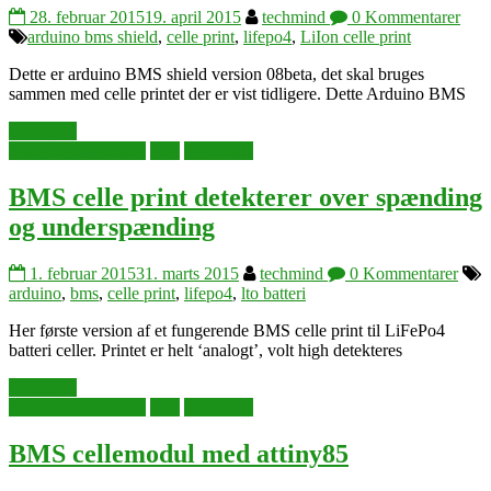
28. februar 2015
19. april 2015
techmind
0 Kommentarer
arduino bms shield
,
celle print
,
lifepo4
,
LiIon celle print
Dette er arduino BMS shield version 08beta, det skal bruges
sammen med celle printet der er vist tidligere. Dette Arduino BMS
Læs mere
arduino singleboard
elbil
elektronik
BMS celle print detekterer over spænding
og underspænding
1. februar 2015
31. marts 2015
techmind
0 Kommentarer
arduino
,
bms
,
celle print
,
lifepo4
,
lto batteri
Her første version af et fungerende BMS celle print til LiFePo4
batteri celler. Printet er helt ‘analogt’, volt high detekteres
Læs mere
arduino singleboard
elbil
elektronik
BMS cellemodul med attiny85