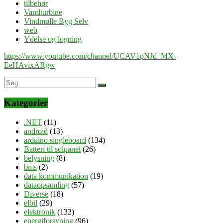
tilbehør
Vandturbine
Vindmølle Byg Selv
web
Ydelse og logning
https://www.youtube.com/channel/UCAV1pNJd_MX-
EeHAvixARgw
Kategorier
.NET
(11)
android
(13)
arduino singleboard
(134)
Batteri til solpanel
(26)
belysning
(8)
bms
(2)
data kommunikation
(19)
dataopsamling
(57)
Diverse
(18)
elbil
(29)
elektronik
(132)
energiforsyning
(96)