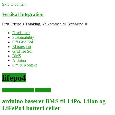
Skip to content
Vertikal Integration
First Pricipals Thinking, Velkommen til TechMind ®
Disclaimer
Sustainability
Off Grid Sol
El transport
Grid Tie Sol
BMS
Arduino
Om & Kontakt
lifepo4
arduino singleboard
elektronik
arduino baseret BMS til LiPo, LiIon og
LiFePo4 batteri celler