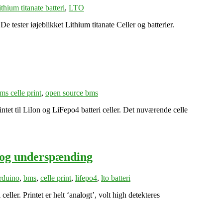
thium titanate batteri
,
LTO
 tester iøjeblikket Lithium titanate Celler og batterier.
ms celle print
,
open source bms
tet til LiIon og LiFepo4 batteri celler. Det nuværende celle
 og underspænding
rduino
,
bms
,
celle print
,
lifepo4
,
lto batteri
eller. Printet er helt ‘analogt’, volt high detekteres