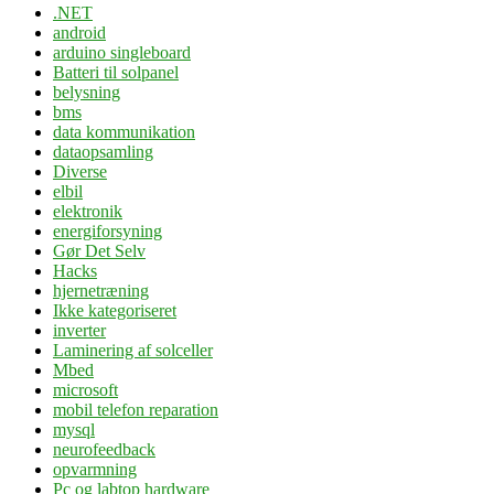
.NET
android
arduino singleboard
Batteri til solpanel
belysning
bms
data kommunikation
dataopsamling
Diverse
elbil
elektronik
energiforsyning
Gør Det Selv
Hacks
hjernetræning
Ikke kategoriseret
inverter
Laminering af solceller
Mbed
microsoft
mobil telefon reparation
mysql
neurofeedback
opvarmning
Pc og labtop hardware