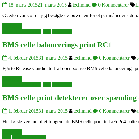
18. marts 2015
21. marts 2015
techmind
0 Kommentarer
Li
Glæden var stor da jeg besøgte ev-power.eu for et par måneder siden. De
Læs mere
arduino singleboard
elbil
elektronik
BMS celle balancerings print RC1
4. februar 2015
31. marts 2015
techmind
0 Kommentarer
b
Første Release Candidate 1 af open source BMS celle balancerings prin
Læs mere
arduino singleboard
elbil
elektronik
BMS celle print detekterer over spænding
1. februar 2015
31. marts 2015
techmind
0 Kommentarer
a
Her første version af et fungerende BMS celle print til LiFePo4 batteri c
Læs mere
elbil
powerconversion