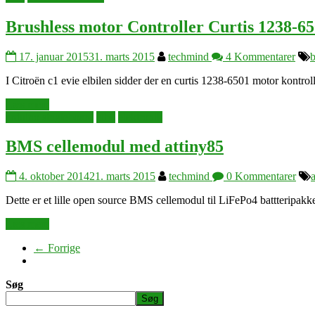
Brushless motor Controller Curtis 1238-6
17. januar 2015
31. marts 2015
techmind
4 Kommentarer
b
I Citroën c1 evie elbilen sidder der en curtis 1238-6501 motor kontrol
Læs mere
arduino singleboard
elbil
elektronik
BMS cellemodul med attiny85
4. oktober 2014
21. marts 2015
techmind
0 Kommentarer
Dette er et lille open source BMS cellemodul til LiFePo4 battteripakk
Læs mere
← Forrige
Søg
Søg