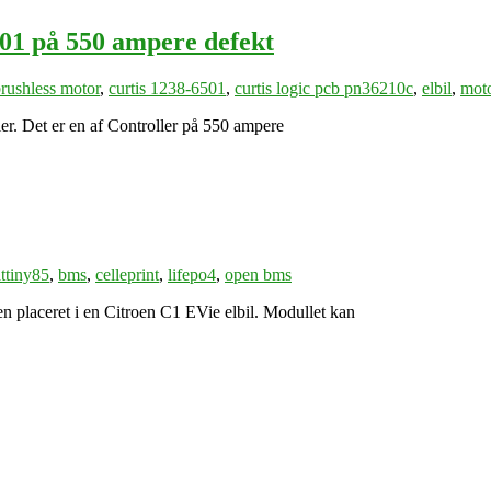
501 på 550 ampere defekt
rushless motor
,
curtis 1238-6501
,
curtis logic pcb pn36210c
,
elbil
,
moto
ler. Det er en af Controller på 550 ampere
attiny85
,
bms
,
celleprint
,
lifepo4
,
open bms
en placeret i en Citroen C1 EVie elbil. Modullet kan