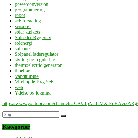
powerconversion
programmering
robot
selvforsyning
sensorer
solar gadgets
Solceller Byg Selv
solenergi
solpanel
Solpanel laderegulator
styring og regulering
thermoelectric generator
tilbehør
Vandturbine
Vindmølle Byg Selv
web
Ydelse og logning
https://www.youtube.com/channel/UCAV1pNJd_MX-EeHAvixAR
Kategorier