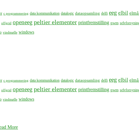
eeg
elbil
elmå
dataopsamling
er
data kommunikation
datalogic
delfi
c programmering
peltier elementer
openeeg
printfremstilling
pwm
selvforsynin
offgrid
windows
o
vindmølle
eeg
elbil
elmå
dataopsamling
er
data kommunikation
datalogic
delfi
c programmering
peltier elementer
openeeg
printfremstilling
pwm
selvforsynin
offgrid
windows
o
vindmølle
ead More