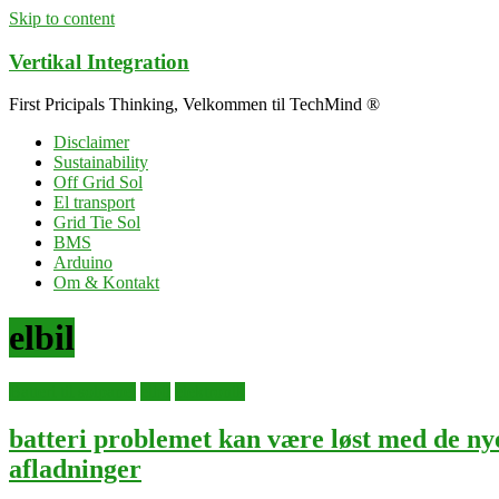
Skip to content
Vertikal Integration
First Pricipals Thinking, Velkommen til TechMind ®
Disclaimer
Sustainability
Off Grid Sol
El transport
Grid Tie Sol
BMS
Arduino
Om & Kontakt
elbil
Batteri til solpanel
elbil
elektronik
batteri problemet kan være løst med de ny
afladninger