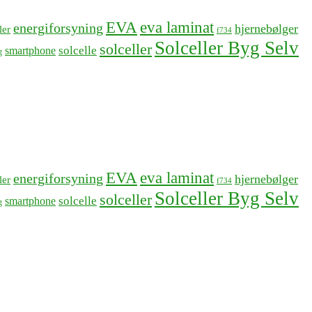
EVA
eva laminat
energiforsyning
hjernebølger
ler
f734
Solceller Byg Selv
solceller
solcelle
smartphone
g
EVA
eva laminat
energiforsyning
hjernebølger
ler
f734
Solceller Byg Selv
solceller
solcelle
smartphone
g