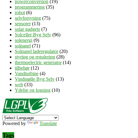
powerconversion
(19)
programmering
(35)
robot
(6)
selvforsyning
(75)
sensorer
(13)
solar gadgets
(7)
Solceller Byg Selv
(96)
solenergi
(9)
solpanel
(71)
Solpanel laderegulator
(20)
styring og regulering
(28)
thermoelectric generator
(14)
tilbehør
(12)
Vandturbine
(4)
Vindmølle Byg Selv
(13)
web
(33)
Ydelse og logning
(10)
Powered by
Translate
Tags