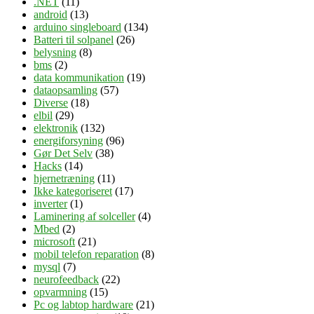
.NET
(11)
android
(13)
arduino singleboard
(134)
Batteri til solpanel
(26)
belysning
(8)
bms
(2)
data kommunikation
(19)
dataopsamling
(57)
Diverse
(18)
elbil
(29)
elektronik
(132)
energiforsyning
(96)
Gør Det Selv
(38)
Hacks
(14)
hjernetræning
(11)
Ikke kategoriseret
(17)
inverter
(1)
Laminering af solceller
(4)
Mbed
(2)
microsoft
(21)
mobil telefon reparation
(8)
mysql
(7)
neurofeedback
(22)
opvarmning
(15)
Pc og labtop hardware
(21)