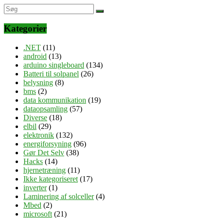
Kategorier
.NET
(11)
android
(13)
arduino singleboard
(134)
Batteri til solpanel
(26)
belysning
(8)
bms
(2)
data kommunikation
(19)
dataopsamling
(57)
Diverse
(18)
elbil
(29)
elektronik
(132)
energiforsyning
(96)
Gør Det Selv
(38)
Hacks
(14)
hjernetræning
(11)
Ikke kategoriseret
(17)
inverter
(1)
Laminering af solceller
(4)
Mbed
(2)
microsoft
(21)