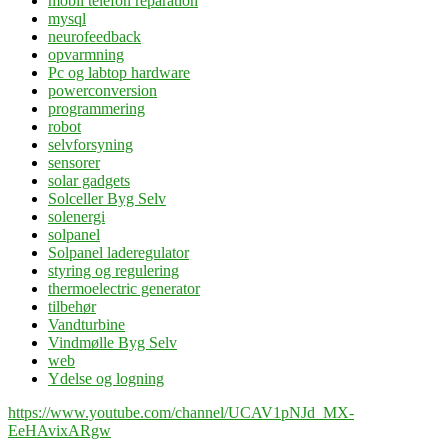
mobil telefon reparation
mysql
neurofeedback
opvarmning
Pc og labtop hardware
powerconversion
programmering
robot
selvforsyning
sensorer
solar gadgets
Solceller Byg Selv
solenergi
solpanel
Solpanel laderegulator
styring og regulering
thermoelectric generator
tilbehør
Vandturbine
Vindmølle Byg Selv
web
Ydelse og logning
https://www.youtube.com/channel/UCAV1pNJd_MX-
EeHAvixARgw