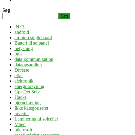
Søg
Søg
.NET
android
arduino singleboard
Batteri til solpanel
belysning
bms
data kommunikation
dataopsamling
Diverse
elbil
elektronik
energiforsyning
Gør Det Selv
Hacks
hjernetræning
Ikke kategoriseret
inverter
Laminering af solceller
Mbed
microsoft