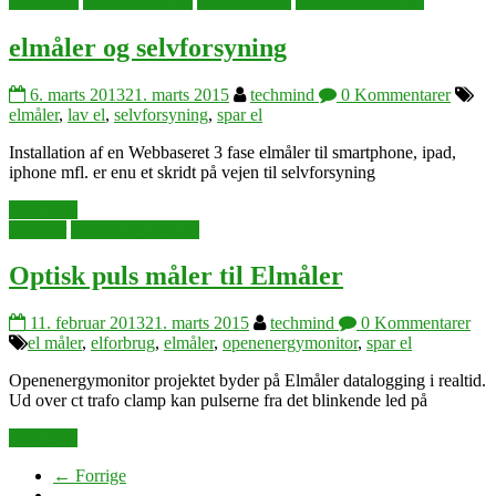
elektronik
energiforsyning
selvforsyning
Ydelse og logning
elmåler og selvforsyning
6. marts 2013
21. marts 2015
techmind
0 Kommentarer
elmåler
,
lav el
,
selvforsyning
,
spar el
Installation af en Webbaseret 3 fase elmåler til smartphone, ipad,
iphone mfl. er enu et skridt på vejen til selvforsyning
Læs mere
sensorer
Ydelse og logning
Optisk puls måler til Elmåler
11. februar 2013
21. marts 2015
techmind
0 Kommentarer
el måler
,
elforbrug
,
elmåler
,
openenergymonitor
,
spar el
Openenergymonitor projektet byder på Elmåler datalogging i realtid.
Ud over ct trafo clamp kan pulserne fra det blinkende led på
Læs mere
← Forrige