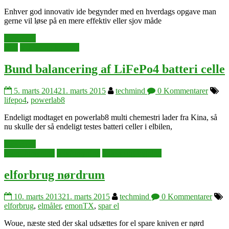
Enhver god innovativ ide begynder med en hverdags opgave man
gerne vil løse på en mere effektiv eller sjov måde
Læs mere
elbil
Ydelse og logning
Bund balancering af LiFePo4 batteri celle
5. marts 2014
21. marts 2015
techmind
0 Kommentarer
lifepo4
,
powerlab8
Endeligt modtaget en powerlab8 multi chemestri lader fra Kina, så
nu skulle der så endeligt testes batteri celler i elbilen,
Læs mere
energiforsyning
selvforsyning
Ydelse og logning
elforbrug nørdrum
10. marts 2013
21. marts 2015
techmind
0 Kommentarer
elforbrug
,
elmåler
,
emonTX
,
spar el
Woue, næste sted der skal udsættes for el spare kniven er nørd