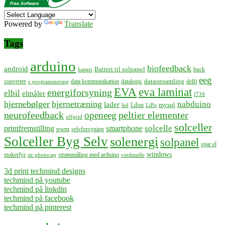
Powered by
Translate
Tags
arduino
biofeedback
android
Batteri til solpanel
buck
batteri
eeg
dataopsamling
converter
data kommunikation
datalogic
delfi
c programmering
EVA
eva laminat
energiforsyning
elbil
elmåler
f734
hjernebølger
hjernetræning
nabduino
lader
mysql
LiIon
led
LiPo
neurofeedback
peltier elementer
openeeg
offgrid
solceller
solcelle
printfremstilling
smartphone
pwm
selvforsyning
Solceller Byg Selv
solenergi
solpanel
spar el
windows
stokerfyr
strømmåling med arduino
str photocap
vindmølle
3d print techmind designs
techmind på youtube
techmind på linkdin
techmind på facebook
techmind på pinterest