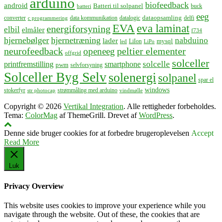
arduino
biofeedback
android
Batteri til solpanel
buck
batteri
eeg
dataopsamling
converter
data kommunikation
datalogic
delfi
c programmering
EVA
eva laminat
energiforsyning
elbil
elmåler
f734
hjernebølger
hjernetræning
nabduino
lader
mysql
LiIon
led
LiPo
neurofeedback
peltier elementer
openeeg
offgrid
solceller
solcelle
printfremstilling
smartphone
pwm
selvforsyning
Solceller Byg Selv
solenergi
solpanel
spar el
windows
stokerfyr
strømmåling med arduino
str photocap
vindmølle
Copyright © 2026
Vertikal Integration
. Alle rettigheder forbeholdes.
Tema:
ColorMag
af ThemeGrill. Drevet af
WordPress
.
Denne side bruger cookies for at forbedre brugeroplevelsen
Accept
Read More
Luk
Privacy Overview
This website uses cookies to improve your experience while you
navigate through the website. Out of these, the cookies that are