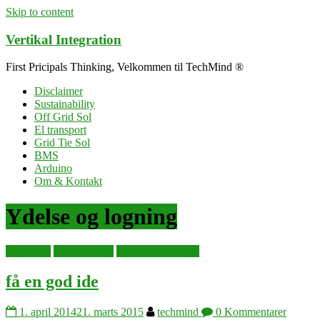
Skip to content
Vertikal Integration
First Pricipals Thinking, Velkommen til TechMind ®
Disclaimer
Sustainability
Off Grid Sol
El transport
Grid Tie Sol
BMS
Arduino
Om & Kontakt
Ydelse og logning
elektronik
Gør Det Selv
Ydelse og logning
få en god ide
1. april 2014
21. marts 2015
techmind
0 Kommentarer