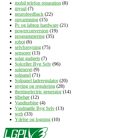
mobil telefon reparation
(8)
mysql
(7)
neurofeedback
(22)
opvarmning
(15)
Pc og labtop hardware
(21)
powerconversion
(19)
programmering
(35)
robot
(6)
selvforsyning
(75)
sensorer
(13)
solar gadgets
(7)
Solceller Byg Selv
(96)
solenergi
(9)
solpanel
(71)
Solpanel laderegulator
(20)
styring og regulering
(28)
thermoelectric generator
(14)
tilbehør
(12)
Vandturbine
(4)
Vindmølle Byg Selv
(13)
web
(33)
Ydelse og logning
(10)