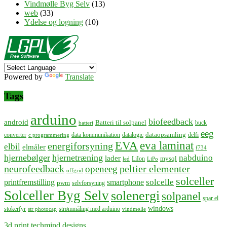
Vindmølle Byg Selv
(13)
web
(33)
Ydelse og logning
(10)
Powered by
Translate
Tags
arduino
biofeedback
android
Batteri til solpanel
buck
batteri
eeg
dataopsamling
converter
data kommunikation
datalogic
delfi
c programmering
EVA
eva laminat
energiforsyning
elbil
elmåler
f734
hjernebølger
hjernetræning
nabduino
lader
mysql
LiIon
led
LiPo
neurofeedback
peltier elementer
openeeg
offgrid
solceller
solcelle
printfremstilling
smartphone
pwm
selvforsyning
Solceller Byg Selv
solenergi
solpanel
spar el
windows
stokerfyr
strømmåling med arduino
str photocap
vindmølle
3d print techmind designs