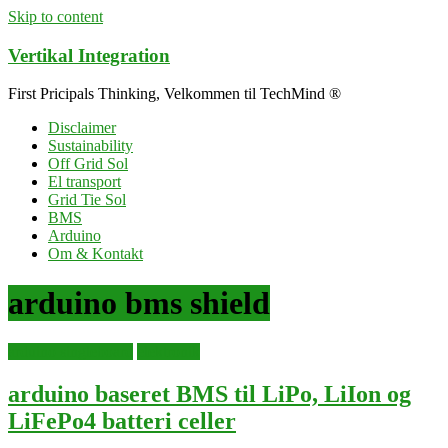
Skip to content
Vertikal Integration
First Pricipals Thinking, Velkommen til TechMind ®
Disclaimer
Sustainability
Off Grid Sol
El transport
Grid Tie Sol
BMS
Arduino
Om & Kontakt
arduino bms shield
arduino singleboard
elektronik
arduino baseret BMS til LiPo, LiIon og
LiFePo4 batteri celler