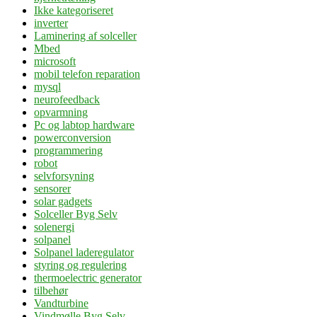
Ikke kategoriseret
inverter
Laminering af solceller
Mbed
microsoft
mobil telefon reparation
mysql
neurofeedback
opvarmning
Pc og labtop hardware
powerconversion
programmering
robot
selvforsyning
sensorer
solar gadgets
Solceller Byg Selv
solenergi
solpanel
Solpanel laderegulator
styring og regulering
thermoelectric generator
tilbehør
Vandturbine
Vindmølle Byg Selv