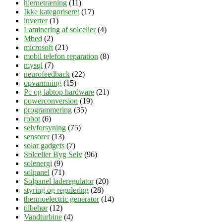
hjernetræning
(11)
Ikke kategoriseret
(17)
inverter
(1)
Laminering af solceller
(4)
Mbed
(2)
microsoft
(21)
mobil telefon reparation
(8)
mysql
(7)
neurofeedback
(22)
opvarmning
(15)
Pc og labtop hardware
(21)
powerconversion
(19)
programmering
(35)
robot
(6)
selvforsyning
(75)
sensorer
(13)
solar gadgets
(7)
Solceller Byg Selv
(96)
solenergi
(9)
solpanel
(71)
Solpanel laderegulator
(20)
styring og regulering
(28)
thermoelectric generator
(14)
tilbehør
(12)
Vandturbine
(4)