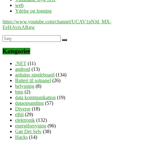
web
Ydelse og logning
https://www.youtube.com/channel/UCAV1pNJd_MX-
EeHAvixARgw
Kategorier
.NET
(11)
android
(13)
arduino singleboard
(134)
Batteri til solpanel
(26)
belysning
(8)
bms
(2)
data kommunikation
(19)
dataopsamling
(57)
Diverse
(18)
elbil
(29)
elektronik
(132)
energiforsyning
(96)
Gør Det Selv
(38)
Hacks
(14)