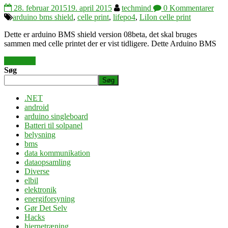
28. februar 2015
19. april 2015
techmind
0 Kommentarer
arduino bms shield
,
celle print
,
lifepo4
,
LiIon celle print
Dette er arduino BMS shield version 08beta, det skal bruges
sammen med celle printet der er vist tidligere. Dette Arduino BMS
Læs mere
Søg
Søg
.NET
android
arduino singleboard
Batteri til solpanel
belysning
bms
data kommunikation
dataopsamling
Diverse
elbil
elektronik
energiforsyning
Gør Det Selv
Hacks
hjernetræning