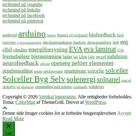
techmind på youtube
techmind på linkdin
techmind på facebook
techmind på pinterest
arduino
biofeedback
android
Batteri til solpanel
buck
batteri
eeg
dataopsamling
converter
data kommunikation
datalogic
delfi
c programmering
EVA
eva laminat
energiforsyning
elbil
elmåler
f734
hjernebølger
hjernetræning
nabduino
lader
mysql
LiIon
led
LiPo
neurofeedback
peltier elementer
openeeg
offgrid
solceller
solcelle
printfremstilling
smartphone
pwm
selvforsyning
Solceller Byg Selv
solenergi
solpanel
spar el
windows
stokerfyr
strømmåling med arduino
str photocap
vindmølle
Copyright © 2026
Vertikal Integration
. Alle rettigheder forbeholdes.
Tema:
ColorMag
af ThemeGrill. Drevet af
WordPress
.
Denne side bruger cookies for at forbedre brugeroplevelsen
Accept
Read More
Luk