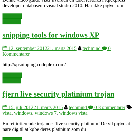
developer databasen i visual studio 2010. Har ikke prøvet om
Læs mere
microsoft
snipping tools for windows XP
12. september 2012
21. marts 2015
techmind
0
Kommentarer
http://xpsnipping.codeplex.com/
Læs mere
microsoft
fjern live security platinium trojan
15. juli 2012
21. marts 2015
techmind
0 Kommentarer
vista
,
windows
,
windows 7
,
windows vista
En ret irriterende trojaner: ‘live security platinum’ De vil prøve at
nare dig til at købe deres platinium som du
Læs mere