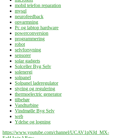
mobil telefon reparation
mysql
neurofeedback
opvarmning
Pc og labtop hardware
powerconversion
programmering
robot
selvforsyning
sensorer
solar gadgets
Solceller Byg Selv
solenergi
solpanel
Solpanel laderegulator
styring og regulering
thermoelectric generator
tilbehør
Vandturbine
Vindmølle Byg Selv
web
Ydelse og logning
https://www.youtube.com/channel/UCAV1pNJd_MX-
EeHAvixARgw