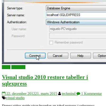
.NET
microsoft
Visual studio 2010 restore tabeller i
sqlexpress
22. december 2012
21. marts 2015
techmind
1 Kommentar
visual studio
Denne video guide viser hvordan en tabel restores i sqlexpress