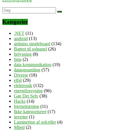
Kategorier
.NET
(11)
android
(13)
arduino singleboard
(134)
Batteri til solpanel
(26)
belysning
(8)
bms
(2)
data kommunikation
(19)
dataopsamling
(57)
Diverse
(18)
elbil
(29)
elektronik
(132)
energiforsyning
(96)
Gør Det Selv
(38)
Hacks
(14)
hjernetræning
(11)
Ikke kategoriseret
(17)
inverter
(1)
Laminering af solceller
(4)
Mbed
(2)