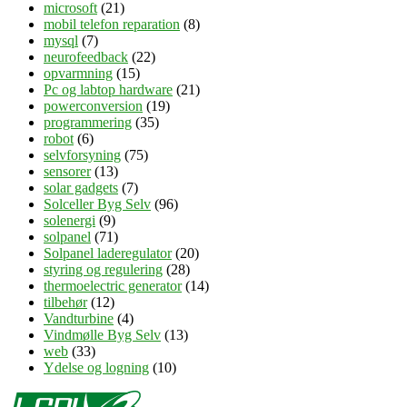
microsoft
(21)
mobil telefon reparation
(8)
mysql
(7)
neurofeedback
(22)
opvarmning
(15)
Pc og labtop hardware
(21)
powerconversion
(19)
programmering
(35)
robot
(6)
selvforsyning
(75)
sensorer
(13)
solar gadgets
(7)
Solceller Byg Selv
(96)
solenergi
(9)
solpanel
(71)
Solpanel laderegulator
(20)
styring og regulering
(28)
thermoelectric generator
(14)
tilbehør
(12)
Vandturbine
(4)
Vindmølle Byg Selv
(13)
web
(33)
Ydelse og logning
(10)