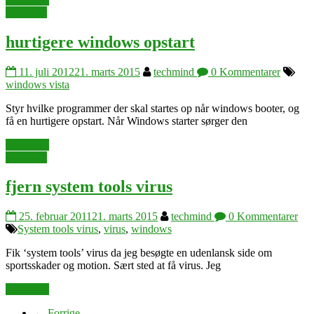
microsoft
hurtigere windows opstart
11. juli 2012
21. marts 2015
techmind
0 Kommentarer
windows vista
Styr hvilke programmer der skal startes op når windows booter, og
få en hurtigere opstart. Når Windows starter sørger den
Læs mere
microsoft
fjern system tools virus
25. februar 2011
21. marts 2015
techmind
0 Kommentarer
System tools virus
,
virus
,
windows
Fik ‘system tools’ virus da jeg besøgte en udenlansk side om
sportsskader og motion. Sært sted at få virus. Jeg
Læs mere
← Forrige