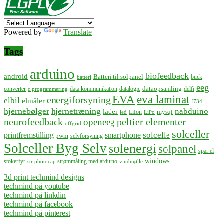
Powered by
Translate
Tags
arduino
biofeedback
android
Batteri til solpanel
buck
batteri
eeg
dataopsamling
converter
data kommunikation
datalogic
delfi
c programmering
EVA
eva laminat
energiforsyning
elbil
elmåler
f734
hjernebølger
hjernetræning
nabduino
lader
mysql
LiIon
led
LiPo
neurofeedback
peltier elementer
openeeg
offgrid
solceller
solcelle
printfremstilling
smartphone
pwm
selvforsyning
Solceller Byg Selv
solenergi
solpanel
spar el
windows
stokerfyr
strømmåling med arduino
str photocap
vindmølle
3d print techmind designs
techmind på youtube
techmind på linkdin
techmind på facebook
techmind på pinterest