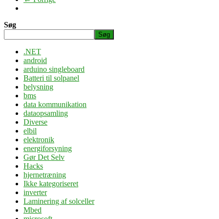
Søg
Søg
.NET
android
arduino singleboard
Batteri til solpanel
belysning
bms
data kommunikation
dataopsamling
Diverse
elbil
elektronik
energiforsyning
Gør Det Selv
Hacks
hjernetræning
Ikke kategoriseret
inverter
Laminering af solceller
Mbed
microsoft