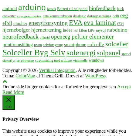
arduino
biofeedback
android
Batteri til solpanel
buck
batteri
eeg
dataopsamling
converter
data kommunikation
datalogic
delfi
c programmering
EVA
eva laminat
energiforsyning
elbil
elmåler
f734
hjernebølger
hjernetræning
nabduino
lader
mysql
LiIon
led
LiPo
neurofeedback
peltier elementer
openeeg
offgrid
solceller
solcelle
printfremstilling
smartphone
pwm
selvforsyning
Solceller Byg Selv
solenergi
solpanel
spar el
windows
stokerfyr
strømmåling med arduino
str photocap
vindmølle
Copyright © 2026
Vertikal Integration
. Alle rettigheder forbeholdes.
Tema:
ColorMag
af ThemeGrill. Drevet af
WordPress
.
Denne side bruger cookies for at forbedre brugeroplevelsen
Accept
Read More
Luk
Privacy Overview
This website uses cookies to improve your experience while you