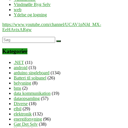
Vindmølle Byg Selv
web
Ydelse og logning
https://www.youtube.com/channel/UCAV1pNJd_MX-
EeHAvixARgw
Kategorier
.NET
(11)
android
(13)
arduino singleboard
(134)
Batteri til solpanel
(26)
belysning
(8)
bms
(2)
data kommunikation
(19)
dataopsamling
(57)
Diverse
(18)
elbil
(29)
elektronik
(132)
energiforsyning
(96)
Gør Det Selv
(38)