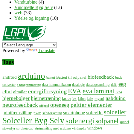
Vandturbine
(4)
Vindmølle Byg Selv
(13)
web
(33)
Ydelse og logning
(10)
Powered by
Translate
Tags
arduino
biofeedback
android
Batteri til solpanel
buck
batteri
eeg
dataopsamling
converter
data kommunikation
datalogic
delfi
c programmering
EVA
eva laminat
energiforsyning
elbil
elmåler
f734
hjernebølger
hjernetræning
nabduino
lader
mysql
LiIon
led
LiPo
neurofeedback
peltier elementer
openeeg
offgrid
solceller
solcelle
printfremstilling
smartphone
pwm
selvforsyning
Solceller Byg Selv
solenergi
solpanel
spar el
windows
stokerfyr
strømmåling med arduino
str photocap
vindmølle