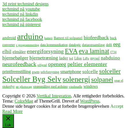
3d print techmind designs
techmind på youtube
techmind på linkdin
techmind på facebook
techmind på pinterest
arduino
biofeedback
android
Batteri til solpanel
buck
batteri
eeg
dataopsamling
converter
data kommunikation
datalogic
delfi
c programmering
EVA
eva laminat
energiforsyning
elbil
elmåler
f734
hjernebølger
hjernetræning
nabduino
lader
mysql
LiIon
led
LiPo
neurofeedback
peltier elementer
openeeg
offgrid
solceller
solcelle
printfremstilling
smartphone
pwm
selvforsyning
Solceller Byg Selv
solenergi
solpanel
spar el
windows
stokerfyr
strømmåling med arduino
str photocap
vindmølle
Copyright © 2026
Vertikal Integration
. Alle rettigheder forbeholdes.
Tema:
ColorMag
af ThemeGrill. Drevet af
WordPress
.
Denne side bruger cookies for at forbedre brugeroplevelsen
Accept
Read More
Luk