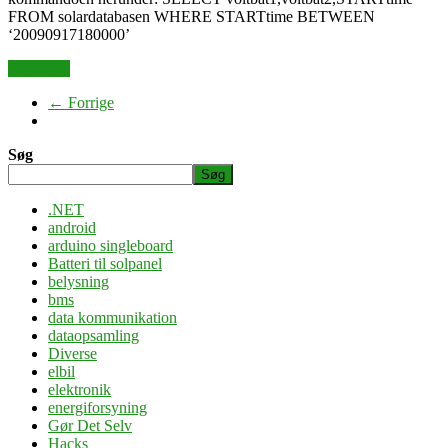
FROM solardatabasen WHERE STARTtime BETWEEN
‘20090917180000’
Læs mere
← Forrige
Søg
Søg
.NET
android
arduino singleboard
Batteri til solpanel
belysning
bms
data kommunikation
dataopsamling
Diverse
elbil
elektronik
energiforsyning
Gør Det Selv
Hacks