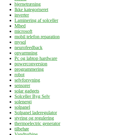
hjernetræning
Ikke kategoriseret
inverter
Laminering af solceller
Mbed
microsoft
mobil telefon reparation
mysql
neurofeedback
opvarmning
Pc og labtop hardware
powerconversion
programmering
robot
selvforsyning
sensorer
solar gadgets
Solceller Byg Selv
solenergi
solpanel
Solpanel laderegulator
styring og regulering
thermoelectric generator
tilbehør
Vandturbine