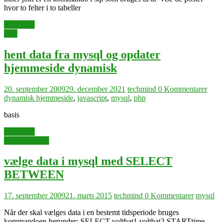
hvor to felter i to tabeller
Læs mere
web
hent data fra mysql og opdater
hjemmeside dynamisk
20. september 2009
29. december 2021
techmind
0 Kommentarer
dynamisk hjemmeside
,
javascript
,
mysql
,
php
basis
Læs mere
dataopsamling
vælge data i mysql med SELECT
BETWEEN
17. september 2009
21. marts 2015
techmind
0 Kommentarer
mysql
Når der skal vælges data i en bestemt tidsperiode bruges
kommandoen herunder: SELECT voltbat1,voltbat2,STARTtime