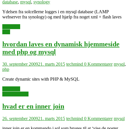
database
,
mysql
,
synology
Ydelsen fra solcellerne logges i en mysql database (LAMP
webserver fra synology) og med hjælp fra noget xml + flash laves
Læs mere
web
hvordan laves en dynamisk hjemmeside
med php og mysql
30. september 2009
21. marts 2015
techmind
0 Kommentarer
mysql
,
php
Create dynamic sites with PHP & MySQL
Læs mere
dataopsamling
hvad er en inner join
26. september 2009
21. marts 2015
techmind
0 Kommentarer
mysql
inner join er en kommando i sql som bruges til at ‘vise de poster