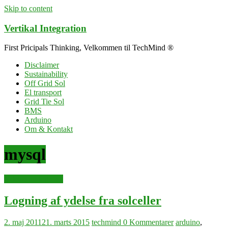
Skip to content
Vertikal Integration
First Pricipals Thinking, Velkommen til TechMind ®
Disclaimer
Sustainability
Off Grid Sol
El transport
Grid Tie Sol
BMS
Arduino
Om & Kontakt
mysql
Ydelse og logning
Logning af ydelse fra solceller
2. maj 2011
21. marts 2015
techmind
0 Kommentarer
arduino
,