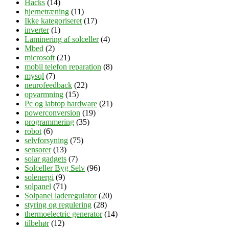
Hacks
(14)
hjernetræning
(11)
Ikke kategoriseret
(17)
inverter
(1)
Laminering af solceller
(4)
Mbed
(2)
microsoft
(21)
mobil telefon reparation
(8)
mysql
(7)
neurofeedback
(22)
opvarmning
(15)
Pc og labtop hardware
(21)
powerconversion
(19)
programmering
(35)
robot
(6)
selvforsyning
(75)
sensorer
(13)
solar gadgets
(7)
Solceller Byg Selv
(96)
solenergi
(9)
solpanel
(71)
Solpanel laderegulator
(20)
styring og regulering
(28)
thermoelectric generator
(14)
tilbehør
(12)