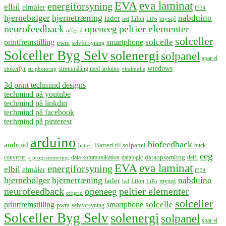
EVA
eva laminat
energiforsyning
elbil
elmåler
f734
hjernebølger
hjernetræning
nabduino
lader
mysql
LiIon
led
LiPo
neurofeedback
peltier elementer
openeeg
offgrid
solceller
solcelle
printfremstilling
smartphone
pwm
selvforsyning
Solceller Byg Selv
solenergi
solpanel
spar el
windows
stokerfyr
strømmåling med arduino
str photocap
vindmølle
3d print techmind designs
techmind på youtube
techmind på linkdin
techmind på facebook
techmind på pinterest
arduino
biofeedback
android
Batteri til solpanel
buck
batteri
eeg
dataopsamling
converter
data kommunikation
datalogic
delfi
c programmering
EVA
eva laminat
energiforsyning
elbil
elmåler
f734
hjernebølger
hjernetræning
nabduino
lader
mysql
LiIon
led
LiPo
neurofeedback
peltier elementer
openeeg
offgrid
solceller
solcelle
printfremstilling
smartphone
pwm
selvforsyning
Solceller Byg Selv
solenergi
solpanel
spar el