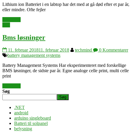
Lithium ion Batteriet i en labtop har det med at gå død efter et par år,
eller mindre. Ofte fejler
Læs mere
bms
Bms løsninger
11. februar 2018
11. februar 2018
techmind
0 Kommentarer
battery management systems
Battery Management Systems Har eksperimenteret med forskellige
BMS løsninger, de sidste par år. Egne analoge celle print, multi celle
print
Læs mere
Søg
Søg
.NET
android
arduino singleboard
Batteri til solpanel
belysning