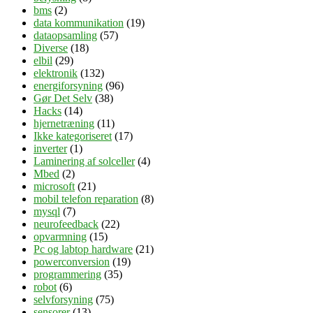
bms
(2)
data kommunikation
(19)
dataopsamling
(57)
Diverse
(18)
elbil
(29)
elektronik
(132)
energiforsyning
(96)
Gør Det Selv
(38)
Hacks
(14)
hjernetræning
(11)
Ikke kategoriseret
(17)
inverter
(1)
Laminering af solceller
(4)
Mbed
(2)
microsoft
(21)
mobil telefon reparation
(8)
mysql
(7)
neurofeedback
(22)
opvarmning
(15)
Pc og labtop hardware
(21)
powerconversion
(19)
programmering
(35)
robot
(6)
selvforsyning
(75)
sensorer
(13)