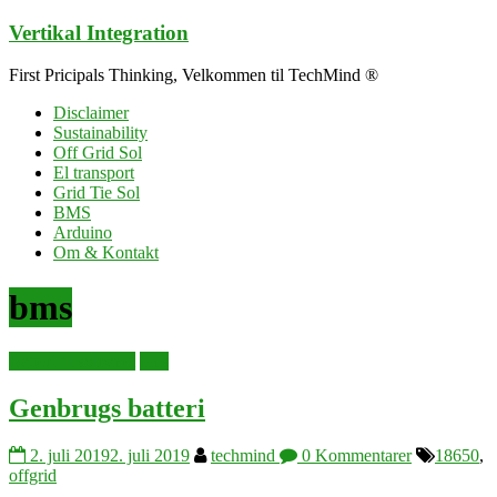
Skip
Vertikal Integration
to
content
First Pricipals Thinking, Velkommen til TechMind ®
Disclaimer
Sustainability
Off Grid Sol
El transport
Grid Tie Sol
BMS
Arduino
Om & Kontakt
bms
Batteri til solpanel
bms
Genbrugs batteri
2. juli 2019
2. juli 2019
techmind
0 Kommentarer
18650
,
offgrid