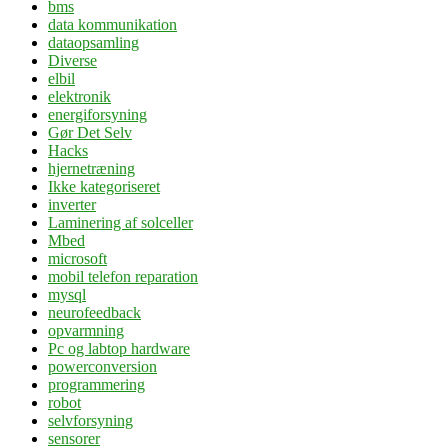
bms
data kommunikation
dataopsamling
Diverse
elbil
elektronik
energiforsyning
Gør Det Selv
Hacks
hjernetræning
Ikke kategoriseret
inverter
Laminering af solceller
Mbed
microsoft
mobil telefon reparation
mysql
neurofeedback
opvarmning
Pc og labtop hardware
powerconversion
programmering
robot
selvforsyning
sensorer