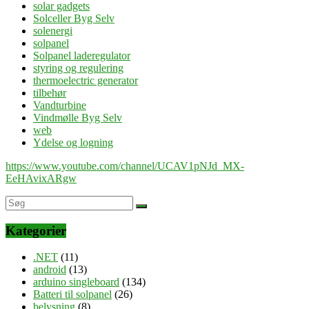
solar gadgets
Solceller Byg Selv
solenergi
solpanel
Solpanel laderegulator
styring og regulering
thermoelectric generator
tilbehør
Vandturbine
Vindmølle Byg Selv
web
Ydelse og logning
https://www.youtube.com/channel/UCAV1pNJd_MX-
EeHAvixARgw
Kategorier
.NET
(11)
android
(13)
arduino singleboard
(134)
Batteri til solpanel
(26)
belysning
(8)