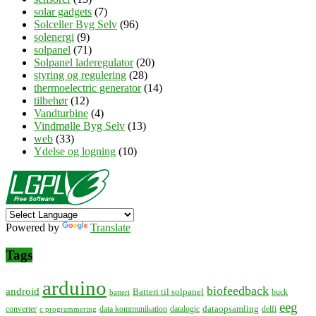
solar gadgets
(7)
Solceller Byg Selv
(96)
solenergi
(9)
solpanel
(71)
Solpanel laderegulator
(20)
styring og regulering
(28)
thermoelectric generator
(14)
tilbehør
(12)
Vandturbine
(4)
Vindmølle Byg Selv
(13)
web
(33)
Ydelse og logning
(10)
Powered by
Translate
Tags
arduino
biofeedback
android
Batteri til solpanel
buck
batteri
eeg
dataopsamling
converter
data kommunikation
datalogic
delfi
c programmering