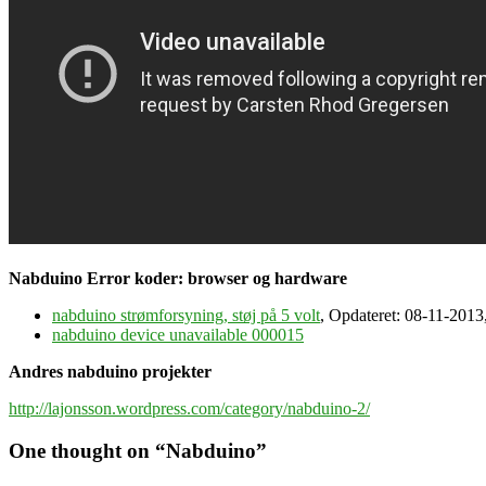
Nabduino Error koder: browser og hardware
nabduino strømforsyning, støj på 5 volt
, Opdateret: 08-11-2013
nabduino device unavailable 000015
Andres nabduino projekter
http://lajonsson.wordpress.com/category/nabduino-2/
One thought on “
Nabduino
”