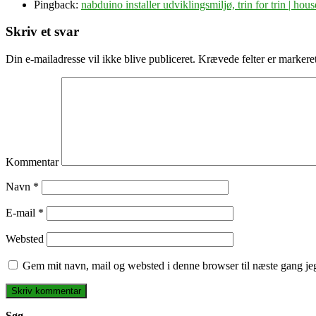
Pingback:
nabduino installer udviklingsmiljø, trin for trin | hou
Skriv et svar
Din e-mailadresse vil ikke blive publiceret.
Krævede felter er marker
Kommentar
Navn
*
E-mail
*
Websted
Gem mit navn, mail og websted i denne browser til næste gang j
Søg