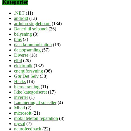
Kategorier
.NET
(11)
android
(13)
arduino singleboard
(134)
Batteri til solpanel
(26)
belysning
(8)
bms
(2)
data kommunikation
(19)
dataopsamling
(57)
Diverse
(18)
elbil
(29)
elektronik
(132)
energiforsyning
(96)
Gør Det Selv
(38)
Hacks
(14)
hjernetræning
(11)
Ikke kategoriseret
(17)
inverter
(1)
Laminering af solceller
(4)
Mbed
(2)
microsoft
(21)
mobil telefon reparation
(8)
mysql
(7)
neurofeedback
(22)