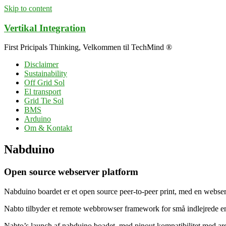
Skip to content
Vertikal Integration
First Pricipals Thinking, Velkommen til TechMind ®
Disclaimer
Sustainability
Off Grid Sol
El transport
Grid Tie Sol
BMS
Arduino
Om & Kontakt
Nabduino
Open source webserver platform
Nabduino boardet er et open source peer-to-peer print, med en webse
Nabto tilbyder et remote webbrowser framework for små indlejrede 
Nabto’s launch af nabduino boadet, med pinout kompatibilitet med ard