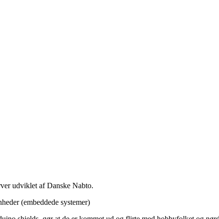
rver udviklet af Danske Nabto.
enheder (embeddede systemer)
uino shields, gør at de er kommet ud og flirte med hobbyfolket og nør