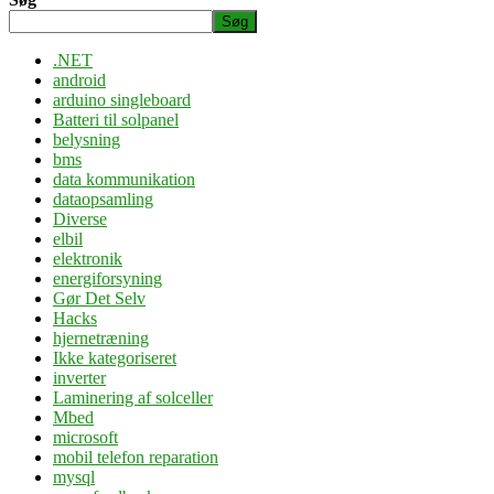
Søg
.NET
android
arduino singleboard
Batteri til solpanel
belysning
bms
data kommunikation
dataopsamling
Diverse
elbil
elektronik
energiforsyning
Gør Det Selv
Hacks
hjernetræning
Ikke kategoriseret
inverter
Laminering af solceller
Mbed
microsoft
mobil telefon reparation
mysql