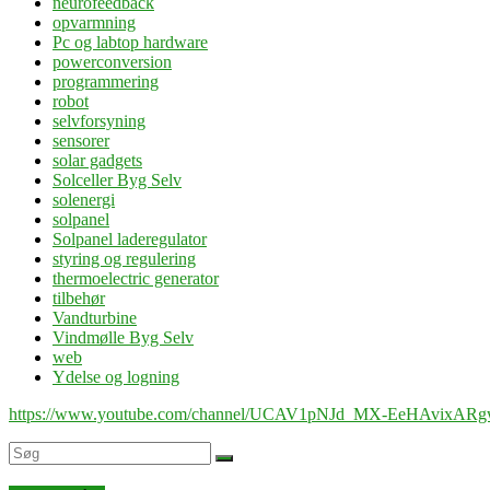
neurofeedback
opvarmning
Pc og labtop hardware
powerconversion
programmering
robot
selvforsyning
sensorer
solar gadgets
Solceller Byg Selv
solenergi
solpanel
Solpanel laderegulator
styring og regulering
thermoelectric generator
tilbehør
Vandturbine
Vindmølle Byg Selv
web
Ydelse og logning
https://www.youtube.com/channel/UCAV1pNJd_MX-EeHAvixAR