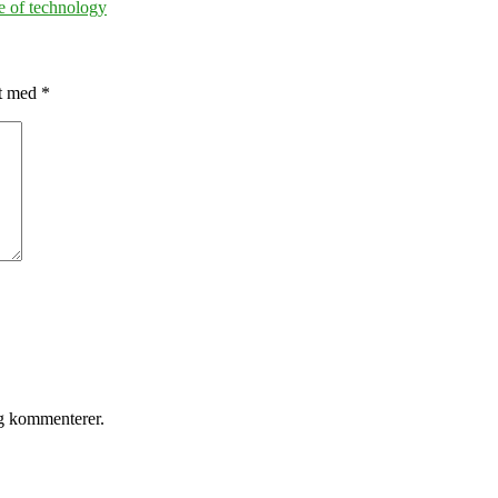
se of technology
et med
*
eg kommenterer.