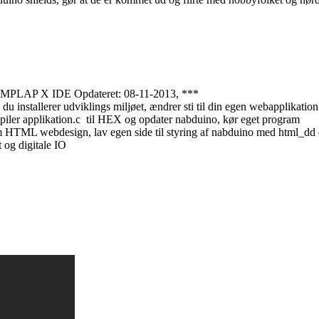
æt MPLAP X IDE Opdateret: 08-11-2013, ***
n du installerer udviklings miljøet, ændrer sti til din egen webapplik
piler applikation.c til HEX og opdater nabduino, kør eget program
m HTML webdesign, lav egen side til styring af nabduino med html_dd de
og digitale IO