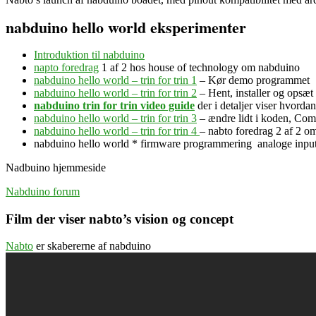
nabduino hello world eksperimenter
Introduktion til nabduino
napto foredrag
1 af 2 hos house of technology om nabduino
nabduino hello world – trin for trin 1
– Kør demo programmet
nabduino hello world – trin for trin 2
– Hent, installer og ops
nabduino trin for trin video guide
der i detaljer viser hvorda
nabduino hello world – trin for trin 3
– ændre lidt i koden, Com
nabduino hello world – trin for trin 4
– nabto foredrag 2 af 2 o
nabduino hello world * firmware programmering analoge input 
Nadbuino hjemmeside
Nabduino forum
Film der viser nabto’s vision og concept
Nabto
er skabererne af nabduino