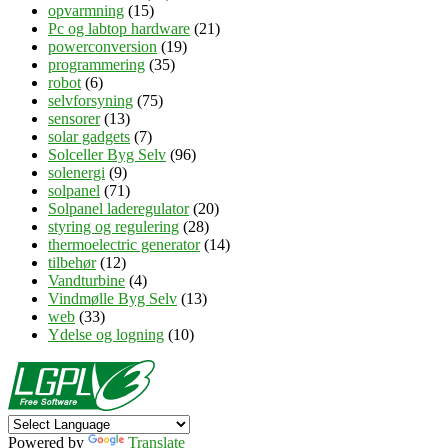
opvarmning
(15)
Pc og labtop hardware
(21)
powerconversion
(19)
programmering
(35)
robot
(6)
selvforsyning
(75)
sensorer
(13)
solar gadgets
(7)
Solceller Byg Selv
(96)
solenergi
(9)
solpanel
(71)
Solpanel laderegulator
(20)
styring og regulering
(28)
thermoelectric generator
(14)
tilbehør
(12)
Vandturbine
(4)
Vindmølle Byg Selv
(13)
web
(33)
Ydelse og logning
(10)
Powered by
Translate