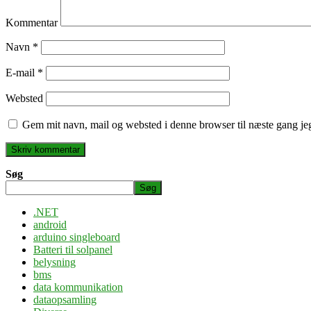
Kommentar
Navn
*
E-mail
*
Websted
Gem mit navn, mail og websted i denne browser til næste gang j
Søg
Søg
.NET
android
arduino singleboard
Batteri til solpanel
belysning
bms
data kommunikation
dataopsamling