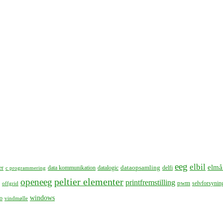
eeg
elbil
elmå
dataopsamling
er
data kommunikation
datalogic
delfi
c programmering
peltier elementer
openeeg
printfremstilling
pwm
selvforsynin
offgrid
windows
o
vindmølle