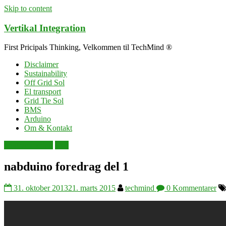
Skip to content
Vertikal Integration
First Pricipals Thinking, Velkommen til TechMind ®
Disclaimer
Sustainability
Off Grid Sol
El transport
Grid Tie Sol
BMS
Arduino
Om & Kontakt
programmering
web
nabduino foredrag del 1
31. oktober 2013
21. marts 2015
techmind
0 Kommentarer