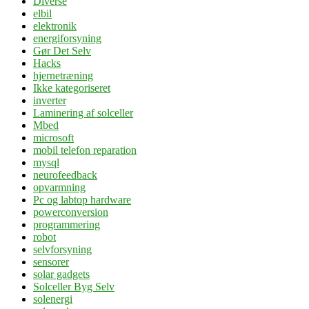
Diverse
elbil
elektronik
energiforsyning
Gør Det Selv
Hacks
hjernetræning
Ikke kategoriseret
inverter
Laminering af solceller
Mbed
microsoft
mobil telefon reparation
mysql
neurofeedback
opvarmning
Pc og labtop hardware
powerconversion
programmering
robot
selvforsyning
sensorer
solar gadgets
Solceller Byg Selv
solenergi