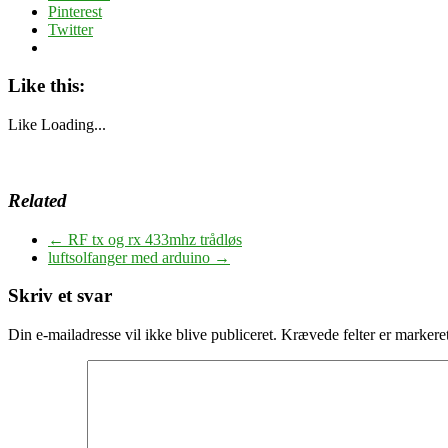
Pinterest
Twitter
Like this:
Like
Loading...
Related
←
RF tx og rx 433mhz trådløs
luftsolfanger med arduino
→
Skriv et svar
Din e-mailadresse vil ikke blive publiceret.
Krævede felter er marker