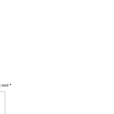
et med
*