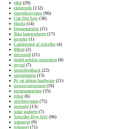
elbil
(29)
elektronik
(132)
energiforsyning
(96)
Gør Det Selv
(38)
Hacks
(14)
hjernetræning
(11)
Ikke kategoriseret
(17)
inverter
(1)
Laminering af solceller
(4)
Mbed
(2)
microsoft
(21)
mobil telefon reparation
(8)
mysql
(7)
neurofeedback
(22)
opvarmning
(15)
Pc og labtop hardware
(21)
powerconversion
(19)
programmering
(35)
robot
(6)
selvforsyning
(75)
sensorer
(13)
solar gadgets
(7)
Solceller Byg Selv
(96)
solenergi
(9)
solpanel
(71)