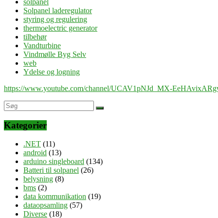
solpanel
Solpanel laderegulator
styring og regulering
thermoelectric generator
tilbehør
Vandturbine
Vindmølle Byg Selv
web
Ydelse og logning
https://www.youtube.com/channel/UCAV1pNJd_MX-EeHAvixAR
Kategorier
.NET
(11)
android
(13)
arduino singleboard
(134)
Batteri til solpanel
(26)
belysning
(8)
bms
(2)
data kommunikation
(19)
dataopsamling
(57)
Diverse
(18)