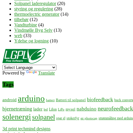
Solpanel laderegulator
(20)
styring og regulering
(28)
thermoelectric generator
(14)
tilbehør
(12)
Vandturbine
(4)
Vindmølle Byg Selv
(13)
web
(33)
Ydelse og logning
(10)
Powered by
Translate
Tags
arduino
biofeedback
android
Batteri til solpanel
buck convert
batteri
neurofeedback
hjernetræning
nabduino
lader
mysql
LiIon
led
LiPo
solenergi
solpanel
spar el
stokerfyr
strømmåling med arduin
str photocap
3d print techmind designs