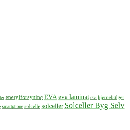
EVA
eva laminat
energiforsyning
hjernebølger
ler
f734
Solceller Byg Selv
solceller
solcelle
smartphone
g