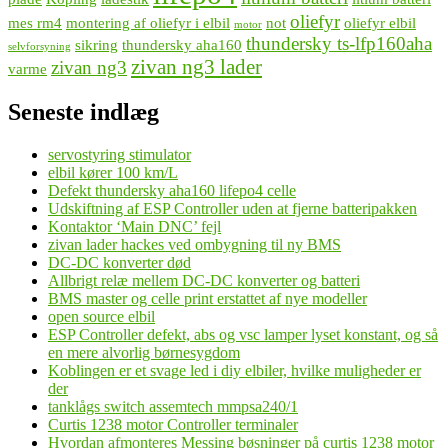
oliefyr
mes rm4
montering af oliefyr i elbil
not
oliefyr elbil
motor
thundersky ts-lfp160aha
sikring
thundersky aha160
selvforsyning
zivan ng3 lader
zivan ng3
varme
Seneste indlæg
servostyring stimulator
elbil kører 100 km/L
Defekt thundersky aha160 lifepo4 celle
Udskiftning af ESP Controller uden at fjerne batteripakken
Kontaktor ‘Main DNC’ fejl
zivan lader hackes ved ombygning til ny BMS
DC-DC konverter død
Allbrigt relæ mellem DC-DC konverter og batteri
BMS master og celle print erstattet af nye modeller
open source elbil
ESP Controller defekt, abs og vsc lamper lyset konstant, og så
en mere alvorlig børnesygdom
Koblingen er et svage led i diy elbiler, hvilke muligheder er
der
tanklågs switch assemtech mmpsa240/1
Curtis 1238 motor Controller terminaler
Hvordan afmonteres Messing bøsninger på curtis 1238 motor