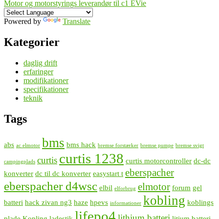
Motor og motorstyrings leverandør til c1 EVie
Powered by
Translate
Kategorier
daglig drift
erfaringer
modifikationer
specifikationer
teknik
Tags
bms
abs
bms hack
ac elmotor
bremse forstærker
bremse pumpe
bremse svigt
curtis 1238
curtis
curtis motorcontroller
dc-dc
campingplads
eberspacher
konverter
dc til dc konverter
easystart t
eberspacher d4wsc
elmotor
elbil
forum
gel
elforbrug
kobling
batteri
hack zivan ng3
haze
hpevs
koblings
informationer
lifepo4
lithium batteri
plade
Kopling
ladestik
litium batteri