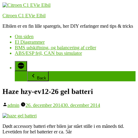
Videre
til
Citroen C1 EVie Elbil
indhold
Elbilen er en fin lille sparegris, her DIY erfaringer med tips & tricks
Om siden
El Diagrammer
BMS udskiftning, og balancering af celler
ABS/ESP fejl, CAN bus simulator
Back
Haze hzy-ev12-26 gel batteri
Posted
admin
26. december 2014
30. december 2014
by
Dødt accessory batteri efter bilen jar stået stille i en måneds tid.
Levetiden for hel batterier er ca. 5år