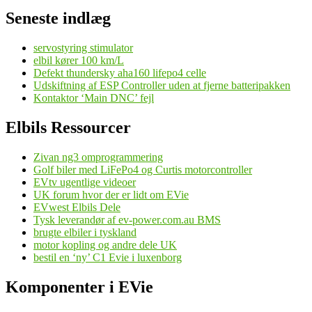
Seneste indlæg
servostyring stimulator
elbil kører 100 km/L
Defekt thundersky aha160 lifepo4 celle
Udskiftning af ESP Controller uden at fjerne batteripakken
Kontaktor ‘Main DNC’ fejl
Elbils Ressourcer
Zivan ng3 omprogrammering
Golf biler med LiFePo4 og Curtis motorcontroller
EVtv ugentlige videoer
UK forum hvor der er lidt om EVie
EVwest Elbils Dele
Tysk leverandør af ev-power.com.au BMS
brugte elbiler i tyskland
motor kopling og andre dele UK
bestil en ‘ny’ C1 Evie i luxenborg
Komponenter i EVie