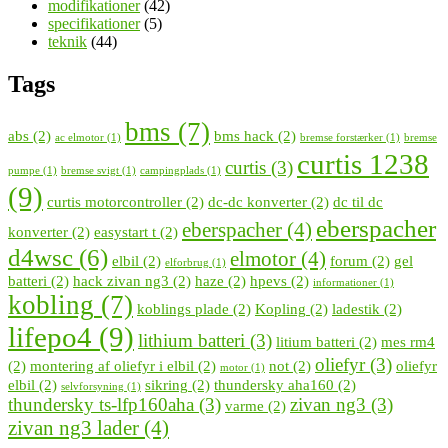
modifikationer
(42)
specifikationer
(5)
teknik
(44)
Tags
bms
(7)
abs
(2)
bms hack
(2)
ac elmotor
(1)
bremse forstærker
(1)
bremse
curtis 1238
curtis
(3)
pumpe
(1)
bremse svigt
(1)
campingplads
(1)
(9)
curtis motorcontroller
(2)
dc-dc konverter
(2)
dc til dc
eberspacher
eberspacher
(4)
konverter
(2)
easystart t
(2)
d4wsc
(6)
elmotor
(4)
elbil
(2)
forum
(2)
gel
elforbrug
(1)
batteri
(2)
hack zivan ng3
(2)
haze
(2)
hpevs
(2)
informationer
(1)
kobling
(7)
koblings plade
(2)
Kopling
(2)
ladestik
(2)
lifepo4
(9)
lithium batteri
(3)
litium batteri
(2)
mes rm4
oliefyr
(3)
(2)
montering af oliefyr i elbil
(2)
not
(2)
oliefyr
motor
(1)
elbil
(2)
sikring
(2)
thundersky aha160
(2)
selvforsyning
(1)
thundersky ts-lfp160aha
(3)
zivan ng3
(3)
varme
(2)
zivan ng3 lader
(4)