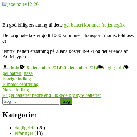
En god billig erstatning til dette
gel batteri kommer fra jemogfix
Det originale koster godt 1000 kr online + transport, moms, told osv.
er
jemfix batteri erstatning på 28aha koster 499 kr og det er enda af
AGM typen
Posted
Posted
Tag
admin
26. december 2014
30. december 2014
daglig drift
by
in
gel batteri
,
haze
Indlægsnavigation
Previous
Forrige indlæg
post:
Elmotor centrering
Next
Næste indlæg
post:
Er gel batterier bedre end lukkede bly syre batterier
Søg
efter:
Kategorier
daglig drift
(28)
erfaringer
(13)