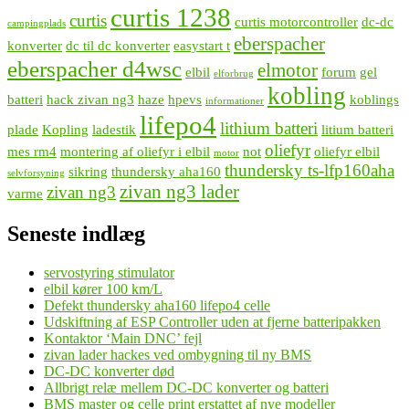
curtis 1238
curtis
curtis motorcontroller
dc-dc
campingplads
eberspacher
konverter
dc til dc konverter
easystart t
eberspacher d4wsc
elmotor
elbil
forum
gel
elforbrug
kobling
batteri
hack zivan ng3
haze
hpevs
koblings
informationer
lifepo4
lithium batteri
plade
Kopling
ladestik
litium batteri
oliefyr
mes rm4
montering af oliefyr i elbil
not
oliefyr elbil
motor
thundersky ts-lfp160aha
sikring
thundersky aha160
selvforsyning
zivan ng3 lader
zivan ng3
varme
Seneste indlæg
servostyring stimulator
elbil kører 100 km/L
Defekt thundersky aha160 lifepo4 celle
Udskiftning af ESP Controller uden at fjerne batteripakken
Kontaktor ‘Main DNC’ fejl
zivan lader hackes ved ombygning til ny BMS
DC-DC konverter død
Allbrigt relæ mellem DC-DC konverter og batteri
BMS master og celle print erstattet af nye modeller