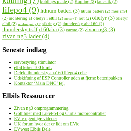
kobling
(7)
koblings plade
(2)
Kopling
(2)
ladestik
(2)
lifepo4
(9)
lithium batteri
(3)
litium batteri
(2)
mes rm4
oliefyr
(3)
(2)
montering af oliefyr i elbil
(2)
not
(2)
oliefyr
motor
(1)
elbil
(2)
sikring
(2)
thundersky aha160
(2)
selvforsyning
(1)
thundersky ts-lfp160aha
(3)
zivan ng3
(3)
varme
(2)
zivan ng3 lader
(4)
Seneste indlæg
servostyring stimulator
elbil kører 100 km/L
Defekt thundersky aha160 lifepo4 celle
Udskiftning af ESP Controller uden at fjerne batteripakken
Kontaktor ‘Main DNC’ fejl
Elbils Ressourcer
Zivan ng3 omprogrammering
Golf biler med LiFePo4 og Curtis motorcontroller
EVtv ugentlige videoer
UK forum hvor der er lidt om EVie
EVwest Elbils Dele