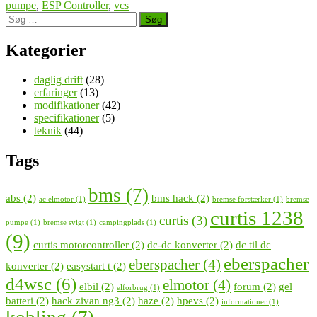
by
in
abs
pumpe
,
ESP Controller
,
vcs
Søg
og
efter:
vsc
lamper
Kategorier
lyset
konstant,
daglig drift
(28)
og
erfaringer
(13)
så
modifikationer
(42)
en
specifikationer
(5)
mere
teknik
(44)
alvorlig
børnesygdom”
Tags
bms
(7)
abs
(2)
bms hack
(2)
ac elmotor
(1)
bremse forstærker
(1)
bremse
curtis 1238
curtis
(3)
pumpe
(1)
bremse svigt
(1)
campingplads
(1)
(9)
curtis motorcontroller
(2)
dc-dc konverter
(2)
dc til dc
eberspacher
eberspacher
(4)
konverter
(2)
easystart t
(2)
d4wsc
(6)
elmotor
(4)
elbil
(2)
forum
(2)
gel
elforbrug
(1)
batteri
(2)
hack zivan ng3
(2)
haze
(2)
hpevs
(2)
informationer
(1)