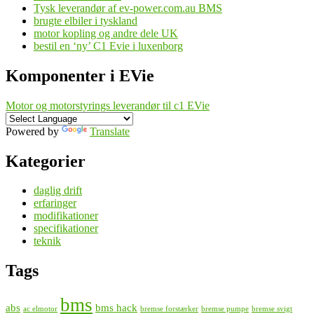
Tysk leverandør af ev-power.com.au BMS
brugte elbiler i tyskland
motor kopling og andre dele UK
bestil en ‘ny’ C1 Evie i luxenborg
Komponenter i EVie
Motor og motorstyrings leverandør til c1 EVie
Powered by
Translate
Kategorier
daglig drift
erfaringer
modifikationer
specifikationer
teknik
Tags
bms
abs
bms hack
ac elmotor
bremse forstærker
bremse pumpe
bremse svigt