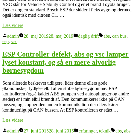
VSC står for Vehicle Stability Control og er et brand Toyota bruger.
Det er dog en standard Bosch ESP der sidder i f.eks.aygo og dermed
også identisk med citroen C1. …
“Udskiftning
Læs videre
af
Posted
Posted
Tags:
ESP
admin
28. maj 2019
28. maj 2019
daglig drift
abs
,
can bus
,
by
in
Controller
esp
,
vsc
uden
at
ESP Controller defekt, abs og vsc lamper
fjerne
lyset konstant, og så en mere alvorlig
batteripakken”
børnesygdom
Som allerede beskrevet tidligere, lider denne ellers gode,
økonomiske, lydløse elbil af en stribe børnesygdomme. ESP
kontrolleren (også kaldet ABS pumpen ved autoophugger og andre
steder) er i min elbil brændt af. Den kommunikerer ikke på CAN
bussen, og stopper den anden kommunikation der ellers kører
kontinuerligt på CAN bussen. At ESP kontrolleren er stået …
“ESP
Læs videre
Controller
Posted
Posted
Tags:
defekt,
admin
27. juni 2015
28. juni 2015
erfaringer
,
teknik
abs
,
abs