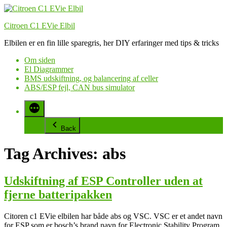
Videre
til
Citroen C1 EVie Elbil
indhold
Elbilen er en fin lille sparegris, her DIY erfaringer med tips & tricks
Om siden
El Diagrammer
BMS udskiftning, og balancering af celler
ABS/ESP fejl, CAN bus simulator
Back
Tag Archives:
abs
Udskiftning af ESP Controller uden at
fjerne batteripakken
Citoren c1 EVie elbilen har både abs og VSC. VSC er et andet navn
for ESP som er bosch’s brand navn for Electronic Stability Program.