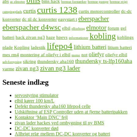
abs
bms hack
ac elmotor
bremse forstærker
bremse pumpe
bremse svigt
curtis 1238
curtis
curtis motorcontroller
dc-dc
campingplads
eberspacher
konverter
dc til dc konverter
easystart t
eberspacher d4wsc
elmotor
elbil
forum
gel
elforbrug
kobling
batteri
hack zivan ng3
haze
hpevs
koblings
informationer
lifepo4
lithium batteri
plade
Kopling
ladestik
litium batteri
oliefyr
mes rm4
montering af oliefyr i elbil
not
oliefyr elbil
motor
thundersky ts-lfp160aha
sikring
thundersky aha160
selvforsyning
zivan ng3 lader
zivan ng3
varme
Seneste indlæg
servostyring stimulator
elbil kører 100 km/L
Defekt thundersky aha160 lifepo4 celle
Udskiftning af ESP Controller uden at fjerne batteripakken
Kontaktor ‘Main DNC’ fejl
zivan lader hackes ved ombygning til ny BMS
DC-DC konverter død
Allbrigt relæ mellem DC-DC konverter og batteri