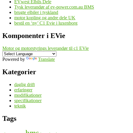
EVwest Elbils Dele
Tysk leverandør af ev-power.com.au BMS
brugte elbiler i tyskland
motor kopling og andre dele UK
bestil en ‘ny’ C1 Evie i luxenborg
Komponenter i EVie
Motor og motorstyrings leverandør til c1 EVie
Powered by
Translate
Kategorier
daglig drift
erfaringer
modifikationer
specifikationer
teknik
Tags
bms