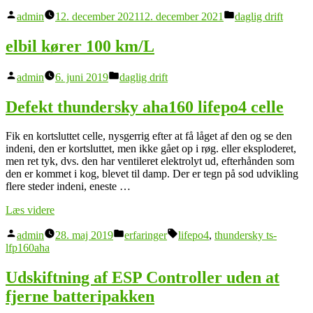
Posted
Posted
admin
12. december 2021
12. december 2021
daglig drift
by
in
elbil kører 100 km/L
Posted
Posted
admin
6. juni 2019
daglig drift
by
in
Defekt thundersky aha160 lifepo4 celle
Fik en kortsluttet celle, nysgerrig efter at få låget af den og se den
indeni, den er kortsluttet, men ikke gået op i røg. eller eksploderet,
men ret tyk, dvs. den har ventileret elektrolyt ud, efterhånden som
den er kommet i kog, blevet til damp. Der er tegn på sod udvikling
flere steder indeni, eneste …
“Defekt
Læs videre
thundersky
Posted
Posted
Tags:
aha160
admin
28. maj 2019
erfaringer
lifepo4
,
thundersky ts-
by
in
lifepo4
lfp160aha
celle”
Udskiftning af ESP Controller uden at
fjerne batteripakken