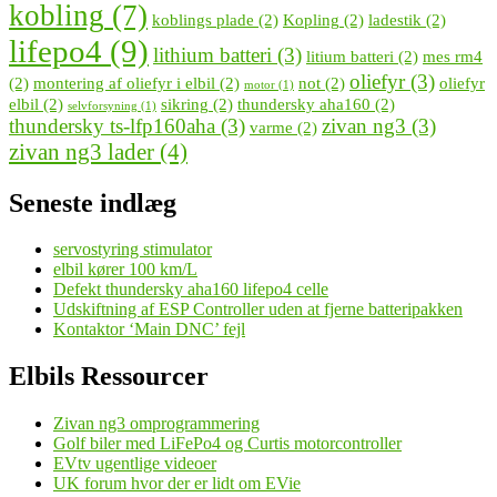
kobling
(7)
koblings plade
(2)
Kopling
(2)
ladestik
(2)
lifepo4
(9)
lithium batteri
(3)
litium batteri
(2)
mes rm4
oliefyr
(3)
(2)
montering af oliefyr i elbil
(2)
not
(2)
oliefyr
motor
(1)
elbil
(2)
sikring
(2)
thundersky aha160
(2)
selvforsyning
(1)
thundersky ts-lfp160aha
(3)
zivan ng3
(3)
varme
(2)
zivan ng3 lader
(4)
Seneste indlæg
servostyring stimulator
elbil kører 100 km/L
Defekt thundersky aha160 lifepo4 celle
Udskiftning af ESP Controller uden at fjerne batteripakken
Kontaktor ‘Main DNC’ fejl
Elbils Ressourcer
Zivan ng3 omprogrammering
Golf biler med LiFePo4 og Curtis motorcontroller
EVtv ugentlige videoer
UK forum hvor der er lidt om EVie