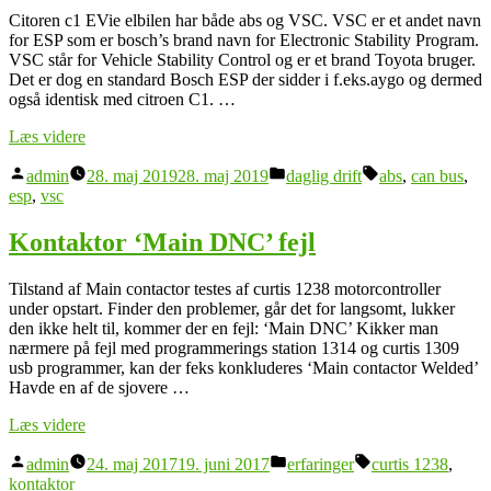
Citoren c1 EVie elbilen har både abs og VSC. VSC er et andet navn
for ESP som er bosch’s brand navn for Electronic Stability Program.
VSC står for Vehicle Stability Control og er et brand Toyota bruger.
Det er dog en standard Bosch ESP der sidder i f.eks.aygo og dermed
også identisk med citroen C1. …
“Udskiftning
Læs videre
af
Posted
Posted
Tags:
ESP
admin
28. maj 2019
28. maj 2019
daglig drift
abs
,
can bus
,
by
in
Controller
esp
,
vsc
uden
at
Kontaktor ‘Main DNC’ fejl
fjerne
batteripakken”
Tilstand af Main contactor testes af curtis 1238 motorcontroller
under opstart. Finder den problemer, går det for langsomt, lukker
den ikke helt til, kommer der en fejl: ‘Main DNC’ Kikker man
nærmere på fejl med programmerings station 1314 og curtis 1309
usb programmer, kan der feks konkluderes ‘Main contactor Welded’
Havde en af de sjovere …
“Kontaktor
Læs videre
‘Main
Posted
Posted
Tags:
DNC’
admin
24. maj 2017
19. juni 2017
erfaringer
curtis 1238
,
by
in
fejl”
kontaktor