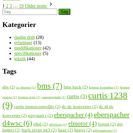
Navigation
1
2
3
…
19
Older posts
Søg
til
efter:
indlæg
Kategorier
daglig drift
(28)
erfaringer
(13)
modifikationer
(42)
specifikationer
(5)
teknik
(44)
Tags
bms
(7)
abs
(2)
bms hack
(2)
ac elmotor
(1)
bremse forstærker
(1)
bremse
curtis 1238
curtis
(3)
pumpe
(1)
bremse svigt
(1)
campingplads
(1)
(9)
curtis motorcontroller
(2)
dc-dc konverter
(2)
dc til dc
eberspacher
eberspacher
(4)
konverter
(2)
easystart t
(2)
d4wsc
(6)
elmotor
(4)
elbil
(2)
forum
(2)
gel
elforbrug
(1)
batteri
(2)
hack zivan ng3
(2)
haze
(2)
hpevs
(2)
informationer
(1)