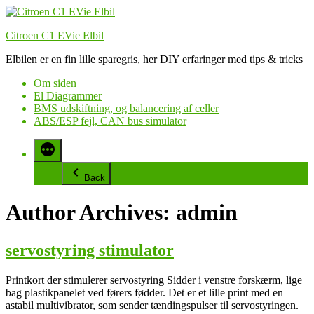
Videre
til
Citroen C1 EVie Elbil
indhold
Elbilen er en fin lille sparegris, her DIY erfaringer med tips & tricks
Om siden
El Diagrammer
BMS udskiftning, og balancering af celler
ABS/ESP fejl, CAN bus simulator
Back
Author Archives:
admin
servostyring stimulator
Printkort der stimulerer servostyring Sidder i venstre forskærm, lige
bag plastikpanelet ved førers fødder. Det er et lille print med en
astabil multivibrator, som sender tændingspulser til servostyringen.