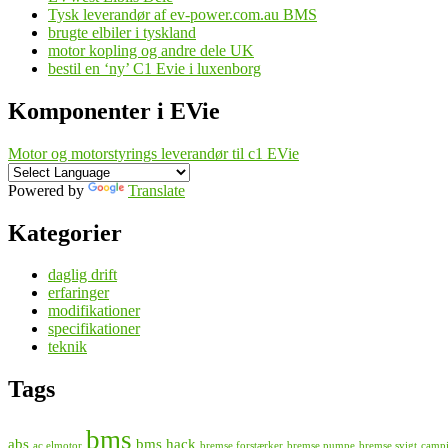
Tysk leverandør af ev-power.com.au BMS
brugte elbiler i tyskland
motor kopling og andre dele UK
bestil en ‘ny’ C1 Evie i luxenborg
Komponenter i EVie
Motor og motorstyrings leverandør til c1 EVie
Powered by
Translate
Kategorier
daglig drift
erfaringer
modifikationer
specifikationer
teknik
Tags
bms
abs
bms hack
ac elmotor
bremse forstærker
bremse pumpe
bremse svigt
campi