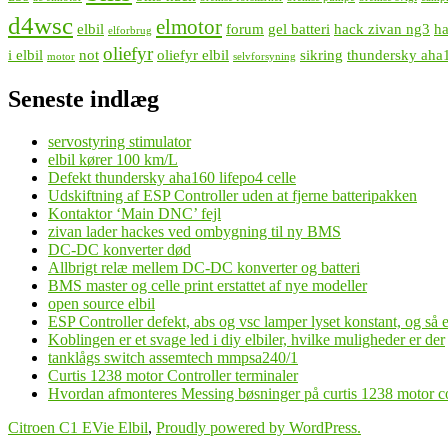
d4wsc
elmotor
elbil
forum
gel batteri
hack zivan ng3
h
elforbrug
oliefyr
i elbil
not
oliefyr elbil
sikring
thundersky aha
motor
selvforsyning
Seneste indlæg
servostyring stimulator
elbil kører 100 km/L
Defekt thundersky aha160 lifepo4 celle
Udskiftning af ESP Controller uden at fjerne batteripakken
Kontaktor ‘Main DNC’ fejl
zivan lader hackes ved ombygning til ny BMS
DC-DC konverter død
Allbrigt relæ mellem DC-DC konverter og batteri
BMS master og celle print erstattet af nye modeller
open source elbil
ESP Controller defekt, abs og vsc lamper lyset konstant, og så
Koblingen er et svage led i diy elbiler, hvilke muligheder er der
tanklågs switch assemtech mmpsa240/1
Curtis 1238 motor Controller terminaler
Hvordan afmonteres Messing bøsninger på curtis 1238 motor co
Citroen C1 EVie Elbil
,
Proudly powered by WordPress.