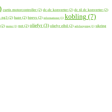
)
curtis motorcontroller
(2)
dc-dc konverter
(2)
dc til dc konverter
(2)
kobling
(7)
n ng3
(2)
haze
(2)
hpevs
(2)
informationer
(1)
oliefyr
(3)
(2)
not
(2)
oliefyr elbil
(2)
sikring
motor
(1)
selvforsyning
(1)