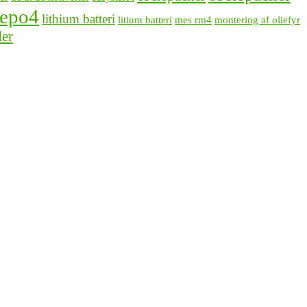
fepo4
lithium batteri
litium batteri
mes rm4
montering af oliefyr
der