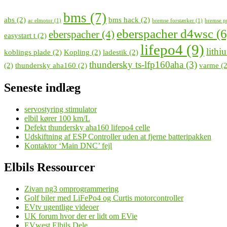
bms
(7)
abs
(2)
bms hack
(2)
ac elmotor
(1)
bremse forstærker
(1)
bremse 
eberspacher d4wsc
(6
eberspacher
(4)
easystart t
(2)
lifepo4
(9)
lithi
koblings plade
(2)
Kopling
(2)
ladestik
(2)
thundersky ts-lfp160aha
(3)
(2)
thundersky aha160
(2)
varme
(2
Seneste indlæg
servostyring stimulator
elbil kører 100 km/L
Defekt thundersky aha160 lifepo4 celle
Udskiftning af ESP Controller uden at fjerne batteripakken
Kontaktor ‘Main DNC’ fejl
Elbils Ressourcer
Zivan ng3 omprogrammering
Golf biler med LiFePo4 og Curtis motorcontroller
EVtv ugentlige videoer
UK forum hvor der er lidt om EVie
EVwest Elbils Dele