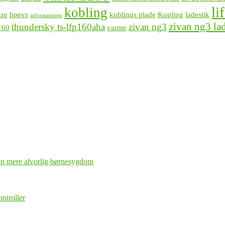
li
kobling
aze
hpevs
koblings plade
Kopling
ladestik
informationer
zivan ng3 la
thundersky ts-lfp160aha
zivan ng3
160
varme
 en mere alvorlig børnesygdom
ntroller