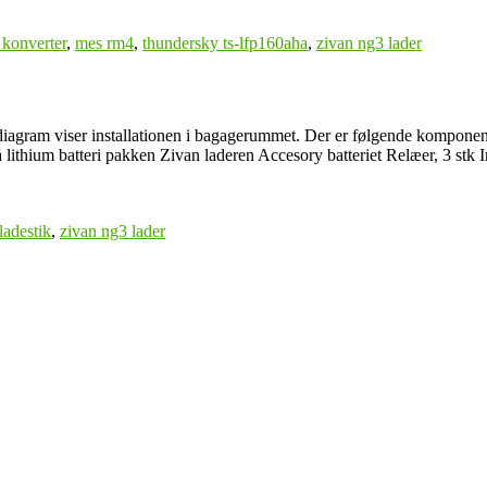
c konverter
,
mes rm4
,
thundersky ts-lfp160aha
,
zivan ng3 lader
te diagram viser installationen i bagagerummet. Der er følgende kompon
 på lithium batteri pakken Zivan laderen Accesory batteriet Relæer, 3 stk
ladestik
,
zivan ng3 lader