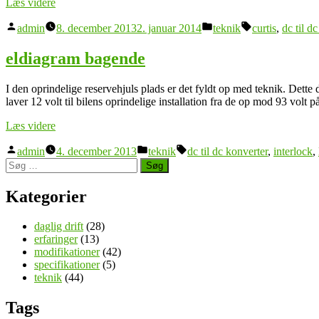
“Citroen
Læs videre
C1
Posted
Posted
Tags:
EVie
admin
8. december 2013
2. januar 2014
teknik
curtis
,
dc til d
by
in
Komponent
placering”
eldiagram bagende
I den oprindelige reservehjuls plads er det fyldt op med teknik. Det
laver 12 volt til bilens oprindelige installation fra de op mod 93 volt
“eldiagram
Læs videre
bagende”
Posted
Posted
Tags:
admin
4. december 2013
teknik
dc til dc konverter
,
interlock
,
by
in
Søg
efter:
Kategorier
daglig drift
(28)
erfaringer
(13)
modifikationer
(42)
specifikationer
(5)
teknik
(44)
Tags