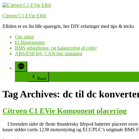
Videre
til
Citroen C1 EVie Elbil
indhold
Elbilen er en fin lille sparegris, her DIY erfaringer med tips & tricks
Om siden
El Diagrammer
BMS udskiftning, og balancering af celler
ABS/ESP fejl, CAN bus simulator
Back
Tag Archives:
dc til dc konverte
Citroen C1 EVie Komponent placering
I forenden sider de fleste thundersky lifepo4 batterier placeret oven 
kasse sidder curtis 1238 motorstyring og ECCPLC’s originale BMS Fo