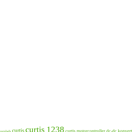
curtis 1238
curtis
curtis motorcontroller
dc-dc konvert
ngplads