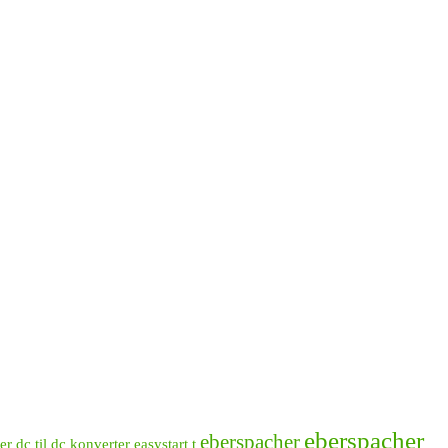
eberspacher
eberspacher
er
dc til dc konverter
easystart t