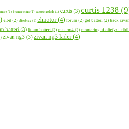
curtis 1238
(9
curtis
(3)
pumpe
(1)
bremse svigt
(1)
campingplads
(1)
)
elmotor
(4)
elbil
(2)
forum
(2)
gel batteri
(2)
hack ziva
elforbrug
(1)
um batteri
(3)
litium batteri
(2)
mes rm4
(2)
montering af oliefyr i elbil
zivan ng3 lader
(4)
zivan ng3
(3)
)