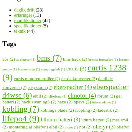
daglig drift
(28)
erfaringer
(13)
modifikationer
(42)
specifikationer
(5)
teknik
(44)
Tags
bms
(7)
abs
(2)
bms hack
(2)
ac elmotor
(1)
bremse forstærker
(1)
bremse
curtis 1238
curtis
(3)
pumpe
(1)
bremse svigt
(1)
campingplads
(1)
(9)
curtis motorcontroller
(2)
dc-dc konverter
(2)
dc til dc
eberspacher
eberspacher
(4)
konverter
(2)
easystart t
(2)
d4wsc
(6)
elmotor
(4)
elbil
(2)
forum
(2)
gel
elforbrug
(1)
batteri
(2)
hack zivan ng3
(2)
haze
(2)
hpevs
(2)
informationer
(1)
kobling
(7)
koblings plade
(2)
Kopling
(2)
ladestik
(2)
lifepo4
(9)
lithium batteri
(3)
litium batteri
(2)
mes rm4
oliefyr
(3)
(2)
montering af oliefyr i elbil
(2)
not
(2)
oliefyr
motor
(1)