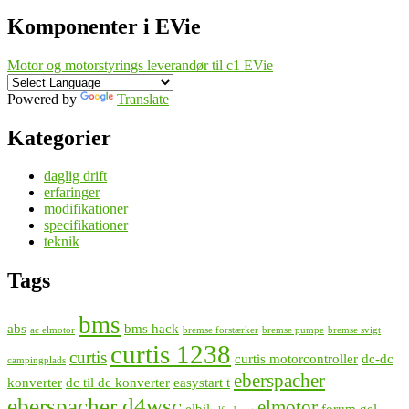
Komponenter i EVie
Motor og motorstyrings leverandør til c1 EVie
Powered by
Translate
Kategorier
daglig drift
erfaringer
modifikationer
specifikationer
teknik
Tags
bms
abs
bms hack
ac elmotor
bremse forstærker
bremse pumpe
bremse svigt
curtis 1238
curtis
curtis motorcontroller
dc-dc
campingplads
eberspacher
konverter
dc til dc konverter
easystart t
eberspacher d4wsc
elmotor
elbil
forum
gel