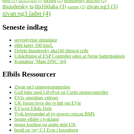
elbil
(2)
sikring
(2)
thundersky aha160
(2)
selvforsyning
(1)
thundersky ts-lfp160aha
(3)
zivan ng3
(3)
varme
(2)
zivan ng3 lader
(4)
Seneste indlæg
servostyring stimulator
elbil kører 100 km/L
Defekt thundersky aha160 lifepo4 celle
Udskiftning af ESP Controller uden at fjerne batteripakken
Kontaktor ‘Main DNC’ fejl
Elbils Ressourcer
Zivan ng3 omprogrammering
Golf biler med LiFePo4 og Curtis motorcontroller
EVtv ugentlige videoer
UK forum hvor der er lidt om EVie
EVwest Elbils Dele
Tysk leverandør af ev-power.com.au BMS
brugte elbiler i tyskland
motor kopling og andre dele UK
bestil en ‘ny’ C1 Evie i luxenborg