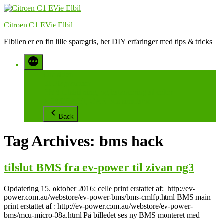
Videre
til
Citroen C1 EVie Elbil
indhold
Elbilen er en fin lille sparegris, her DIY erfaringer med tips & tricks
Om siden
El Diagrammer
BMS udskiftning, og balancering af celler
ABS/ESP fejl, CAN bus simulator
Back
Tag Archives:
bms hack
tilslut BMS fra ev-power til zivan ng3
Opdatering 15. oktober 2016: celle print erstattet af: http://ev-
power.com.au/webstore/ev-power-bms/bms-cmlfp.html BMS main
print erstattet af : http://ev-power.com.au/webstore/ev-power-
bms/mcu-micro-08a.html På billedet ses ny BMS monteret med