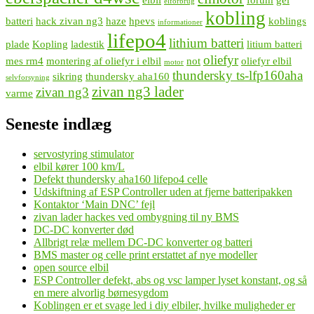
elforbrug
kobling
batteri
hack zivan ng3
haze
hpevs
koblings
informationer
lifepo4
lithium batteri
plade
Kopling
ladestik
litium batteri
oliefyr
mes rm4
montering af oliefyr i elbil
not
oliefyr elbil
motor
thundersky ts-lfp160aha
sikring
thundersky aha160
selvforsyning
zivan ng3 lader
zivan ng3
varme
Seneste indlæg
servostyring stimulator
elbil kører 100 km/L
Defekt thundersky aha160 lifepo4 celle
Udskiftning af ESP Controller uden at fjerne batteripakken
Kontaktor ‘Main DNC’ fejl
zivan lader hackes ved ombygning til ny BMS
DC-DC konverter død
Allbrigt relæ mellem DC-DC konverter og batteri
BMS master og celle print erstattet af nye modeller
open source elbil
ESP Controller defekt, abs og vsc lamper lyset konstant, og så
en mere alvorlig børnesygdom
Koblingen er et svage led i diy elbiler, hvilke muligheder er