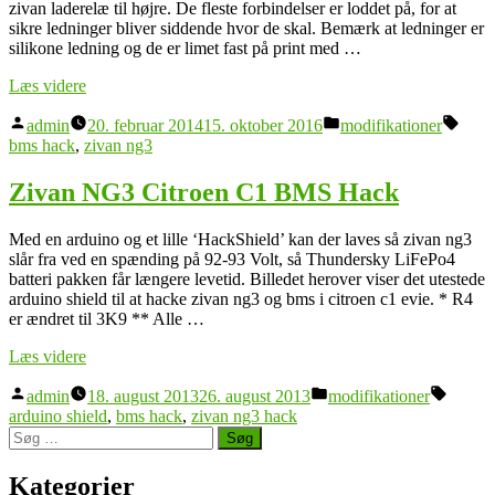
zivan laderelæ til højre. De fleste forbindelser er loddet på, for at
sikre ledninger bliver siddende hvor de skal. Bemærk at ledninger er
silikone ledning og de er limet fast på print med …
“tilslut
Læs videre
BMS
Posted
Posted
Tags
fra
admin
20. februar 2014
15. oktober 2016
modifikationer
by
in
ev-
bms hack
,
zivan ng3
power
til
Zivan NG3 Citroen C1 BMS Hack
zivan
ng3”
Med en arduino og et lille ‘HackShield’ kan der laves så zivan ng3
slår fra ved en spænding på 92-93 Volt, så Thundersky LiFePo4
batteri pakken får længere levetid. Billedet herover viser det utestede
arduino shield til at hacke zivan ng3 og bms i citroen c1 evie. * R4
er ændret til 3K9 ** Alle …
“Zivan
Læs videre
NG3
Posted
Posted
Tags:
Citroen
admin
18. august 2013
26. august 2013
modifikationer
by
in
C1
arduino shield
,
bms hack
,
zivan ng3 hack
Søg
BMS
efter:
Hack”
Kategorier