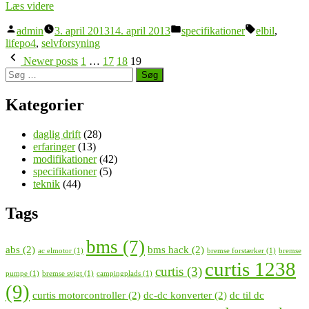
“Moderne
Læs videre
elbil
Posted
Posted
Tags:
Citroën
admin
3. april 2013
14. april 2013
specifikationer
elbil
,
by
in
C1
lifepo4
,
selvforsyning
Navigation
EVie”
Newer posts
1
…
17
18
19
Søg
til
efter:
indlæg
Kategorier
daglig drift
(28)
erfaringer
(13)
modifikationer
(42)
specifikationer
(5)
teknik
(44)
Tags
bms
(7)
abs
(2)
bms hack
(2)
ac elmotor
(1)
bremse forstærker
(1)
bremse
curtis 1238
curtis
(3)
pumpe
(1)
bremse svigt
(1)
campingplads
(1)
(9)
curtis motorcontroller
(2)
dc-dc konverter
(2)
dc til dc