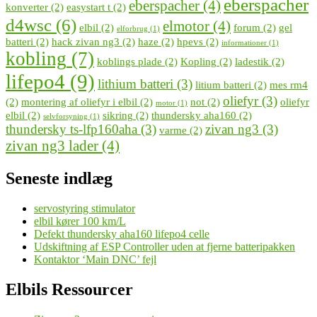
eberspacher
eberspacher
(4)
konverter
(2)
easystart t
(2)
d4wsc
(6)
elmotor
(4)
elbil
(2)
forum
(2)
gel
elforbrug
(1)
batteri
(2)
hack zivan ng3
(2)
haze
(2)
hpevs
(2)
informationer
(1)
kobling
(7)
koblings plade
(2)
Kopling
(2)
ladestik
(2)
lifepo4
(9)
lithium batteri
(3)
litium batteri
(2)
mes rm4
oliefyr
(3)
(2)
montering af oliefyr i elbil
(2)
not
(2)
oliefyr
motor
(1)
elbil
(2)
sikring
(2)
thundersky aha160
(2)
selvforsyning
(1)
thundersky ts-lfp160aha
(3)
zivan ng3
(3)
varme
(2)
zivan ng3 lader
(4)
Seneste indlæg
servostyring stimulator
elbil kører 100 km/L
Defekt thundersky aha160 lifepo4 celle
Udskiftning af ESP Controller uden at fjerne batteripakken
Kontaktor ‘Main DNC’ fejl
Elbils Ressourcer