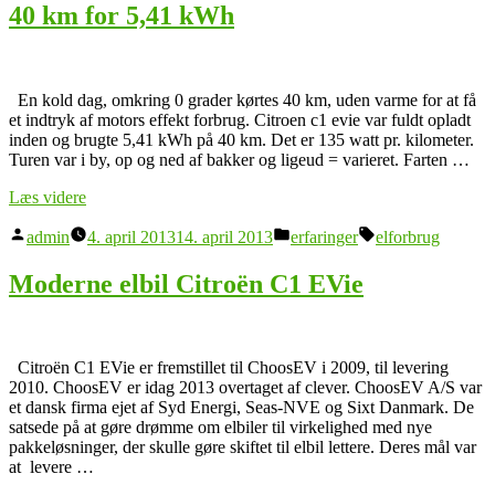
40 km for 5,41 kWh
En kold dag, omkring 0 grader kørtes 40 km, uden varme for at få
et indtryk af motors effekt forbrug. Citroen c1 evie var fuldt opladt
inden og brugte 5,41 kWh på 40 km. Det er 135 watt pr. kilometer.
Turen var i by, op og ned af bakker og ligeud = varieret. Farten …
“40
Læs videre
km
Posted
Posted
Tags:
for
admin
4. april 2013
14. april 2013
erfaringer
elforbrug
by
in
5,41
kWh”
Moderne elbil Citroën C1 EVie
Citroën C1 EVie er fremstillet til ChoosEV i 2009, til levering
2010. ChoosEV er idag 2013 overtaget af clever. ChoosEV A/S var
et dansk firma ejet af Syd Energi, Seas-NVE og Sixt Danmark. De
satsede på at gøre drømme om elbiler til virkelighed med nye
pakkeløsninger, der skulle gøre skiftet til elbil lettere. Deres mål var
at levere …