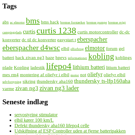
Tags
bms
abs
bms hack
ac elmotor
bremse forstærker
bremse pumpe
bremse svigt
curtis 1238
curtis
curtis motorcontroller
dc-dc
campingplads
eberspacher
konverter
dc til dc konverter
easystart t
eberspacher d4wsc
elmotor
elbil
forum
gel
elforbrug
kobling
batteri
hack zivan ng3
haze
hpevs
koblings
informationer
lifepo4
lithium batteri
plade
Kopling
ladestik
litium batteri
oliefyr
mes rm4
montering af oliefyr i elbil
not
oliefyr elbil
motor
thundersky ts-lfp160aha
sikring
thundersky aha160
selvforsyning
zivan ng3 lader
zivan ng3
varme
Seneste indlæg
servostyring stimulator
elbil kører 100 km/L
Defekt thundersky aha160 lifepo4 celle
Udskiftning af ESP Controller uden at fjerne batteripakken