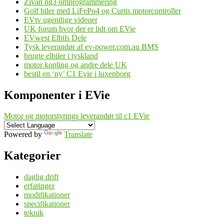
Zivan ng3 omprogrammering
Golf biler med LiFePo4 og Curtis motorcontroller
EVtv ugentlige videoer
UK forum hvor der er lidt om EVie
EVwest Elbils Dele
Tysk leverandør af ev-power.com.au BMS
brugte elbiler i tyskland
motor kopling og andre dele UK
bestil en ‘ny’ C1 Evie i luxenborg
Komponenter i EVie
Motor og motorstyrings leverandør til c1 EVie
Powered by
Translate
Kategorier
daglig drift
erfaringer
modifikationer
specifikationer
teknik