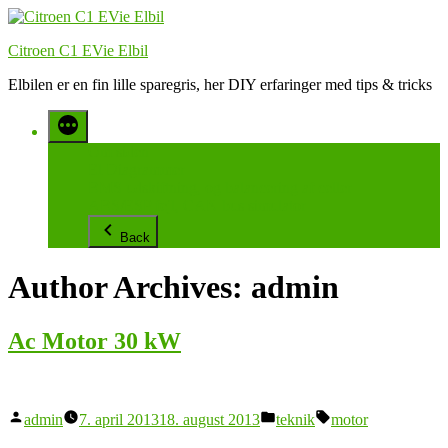
Videre
til
Citroen C1 EVie Elbil
indhold
Elbilen er en fin lille sparegris, her DIY erfaringer med tips & tricks
Om siden
El Diagrammer
BMS udskiftning, og balancering af celler
ABS/ESP fejl, CAN bus simulator
Back
Author Archives:
admin
Ac Motor 30 kW
Posted
Posted
Tags:
admin
7. april 2013
18. august 2013
teknik
motor
by
in