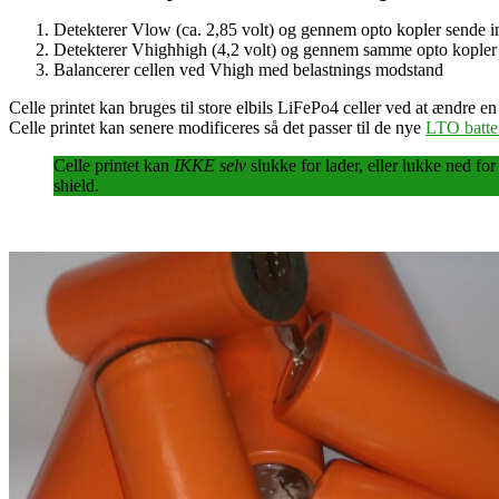
Detekterer Vlow (ca. 2,85 volt) og gennem opto kopler sende i
Detekterer Vhighhigh (4,2 volt) og gennem samme opto kopler 
Balancerer cellen ved Vhigh med belastnings modstand
Celle printet kan bruges til store elbils LiFePo4 celler ved at ændre e
Celle printet kan senere modificeres så det passer til de nye
LTO batter
Celle printet kan
IKKE selv
slukke for lader, eller lukke ned fo
shield.