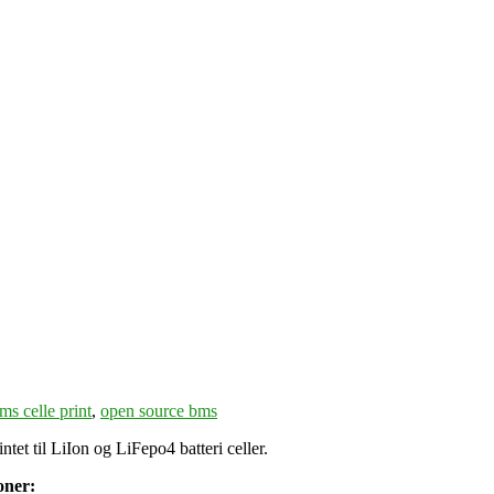
ms celle print
,
open source bms
et til LiIon og LiFepo4 batteri celler.
oner: