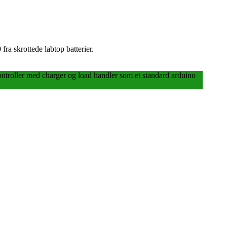
fra skrottede labtop batterier.
ntroller
med charger og load handler som et standard arduino