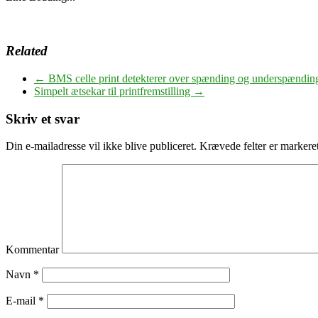
Related
←
BMS celle print detekterer over spænding og underspændin
Simpelt ætsekar til printfremstilling
→
Skriv et svar
Din e-mailadresse vil ikke blive publiceret.
Krævede felter er marker
Kommentar
Navn
*
E-mail
*