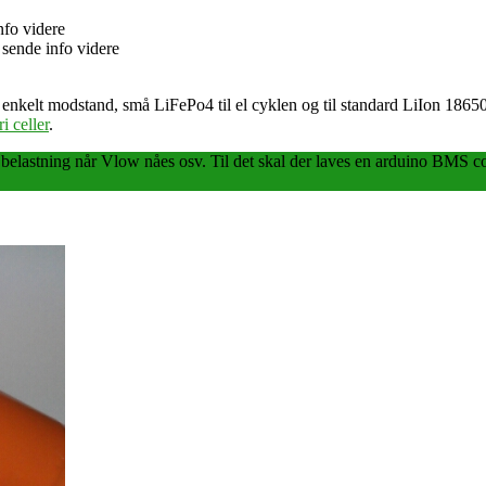
nfo videre
sende info videre
n enkelt modstand, små LiFePo4 til el cyklen og til standard LiIon 18650 
i celler
.
r belastning når Vlow nåes osv. Til det skal der laves en arduino BMS co