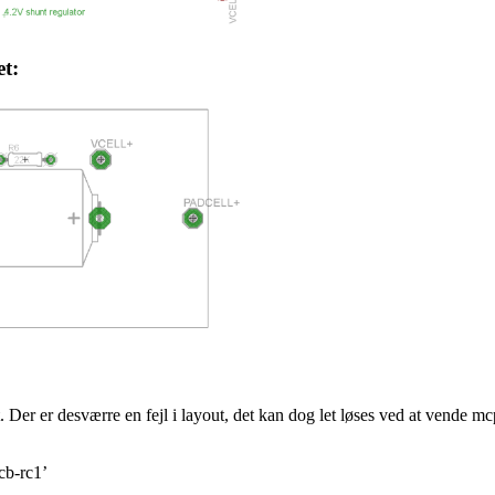
t:
Der er desværre en fejl i layout, det kan dog let løses ved at vende m
cb-rc1’