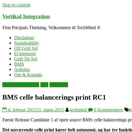
Skip to content
Vertikal Integration
First Pricipals Thinking, Velkommen til TechMind ®
Disclaimer
Sustainability
Off Grid Sol
El transport
Grid Tie Sol
BMS
Arduino
Om & Kontakt
arduino singleboard
elbil
elektronik
BMS celle balancerings print RC1
4. februar 2015
31. marts 2015
techmind
0 Kommentarer
b
Første Release Candidate 1 af open source BMS celle balancerings print
Det nuværende celle print kører helt autonomt, og har tre funkti