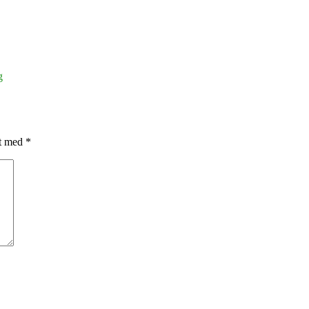
g
et med
*