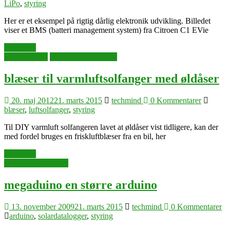
LiPo
,
styring
Her er et eksempel på rigtig dårlig elektronik udvikling. Billedet
viser et BMS (batteri management system) fra Citroen C1 EVie
Læs mere
selvforsyning
styring og regulering
blæser til varmluftsolfanger med øldåser
20. maj 2012
21. marts 2015
techmind
0 Kommentarer
blæser
,
luftsolfanger
,
styring
Til DIY varmluft solfangeren lavet at øldåser vist tidligere, kan der
med fordel bruges en friskluftblæser fra en bil, her
Læs mere
arduino singleboard
megaduino en større arduino
13. november 2009
21. marts 2015
techmind
0 Kommentarer
arduino
,
solardatalogger
,
styring