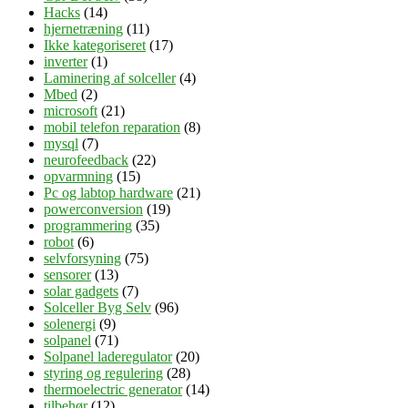
Hacks
(14)
hjernetræning
(11)
Ikke kategoriseret
(17)
inverter
(1)
Laminering af solceller
(4)
Mbed
(2)
microsoft
(21)
mobil telefon reparation
(8)
mysql
(7)
neurofeedback
(22)
opvarmning
(15)
Pc og labtop hardware
(21)
powerconversion
(19)
programmering
(35)
robot
(6)
selvforsyning
(75)
sensorer
(13)
solar gadgets
(7)
Solceller Byg Selv
(96)
solenergi
(9)
solpanel
(71)
Solpanel laderegulator
(20)
styring og regulering
(28)
thermoelectric generator
(14)
tilbehør
(12)