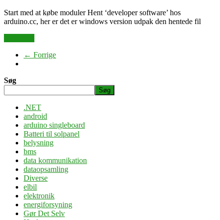
Start med at købe moduler Hent ‘developer software’ hos
arduino.cc, her er det er windows version udpak den hentede fil
Læs mere
← Forrige
Søg
Søg
.NET
android
arduino singleboard
Batteri til solpanel
belysning
bms
data kommunikation
dataopsamling
Diverse
elbil
elektronik
energiforsyning
Gør Det Selv