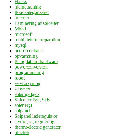
Hacks
hjernetræning
Ikke kategoriseret
inverter
Laminering af solceller
Mbed
microsoft
mobil telefon reparation
mysql
neurofeedback
opvarmning
Pc og labtop hardware
powerconversion
programmering
robot
selvforsyning
sensorer
solar gadgets
Solceller Byg Selv
solenergi
solpanel
Solpanel laderegulator
styring og regulering
thermoelectric generator
tilbehør