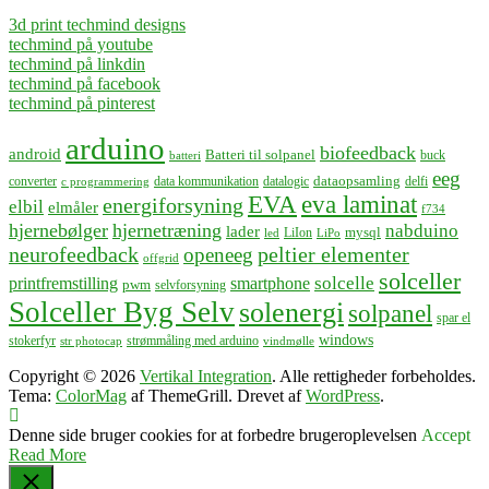
3d print techmind designs
techmind på youtube
techmind på linkdin
techmind på facebook
techmind på pinterest
arduino
biofeedback
android
Batteri til solpanel
buck
batteri
eeg
dataopsamling
converter
data kommunikation
datalogic
delfi
c programmering
EVA
eva laminat
energiforsyning
elbil
elmåler
f734
hjernebølger
hjernetræning
nabduino
lader
mysql
LiIon
led
LiPo
neurofeedback
peltier elementer
openeeg
offgrid
solceller
solcelle
printfremstilling
smartphone
pwm
selvforsyning
Solceller Byg Selv
solenergi
solpanel
spar el
windows
stokerfyr
strømmåling med arduino
str photocap
vindmølle
Copyright © 2026
Vertikal Integration
. Alle rettigheder forbeholdes.
Tema:
ColorMag
af ThemeGrill. Drevet af
WordPress
.
Denne side bruger cookies for at forbedre brugeroplevelsen
Accept
Read More