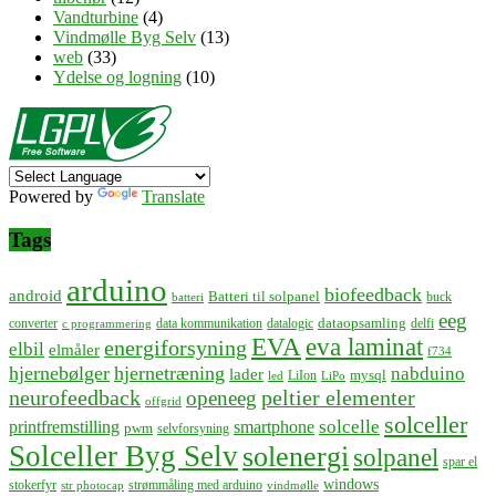
Vandturbine
(4)
Vindmølle Byg Selv
(13)
web
(33)
Ydelse og logning
(10)
Powered by
Translate
Tags
arduino
biofeedback
android
Batteri til solpanel
buck
batteri
eeg
dataopsamling
converter
data kommunikation
datalogic
delfi
c programmering
EVA
eva laminat
energiforsyning
elbil
elmåler
f734
hjernebølger
hjernetræning
nabduino
lader
mysql
LiIon
led
LiPo
neurofeedback
peltier elementer
openeeg
offgrid
solceller
solcelle
printfremstilling
smartphone
pwm
selvforsyning
Solceller Byg Selv
solenergi
solpanel
spar el
windows
stokerfyr
strømmåling med arduino
str photocap
vindmølle