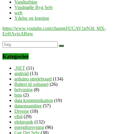
Vandturbine
Vindmølle Byg Selv
web
Ydelse og logning
https://www.youtube.com/channel/UCAV1pNJd_MX-
EeHAvixARgw
Kategorier
.NET
(11)
android
(13)
arduino singleboard
(134)
Batteri til solpanel
(26)
belysning
(8)
bms
(2)
data kommunikation
(19)
dataopsamling
(57)
Diverse
(18)
elbil
(29)
elektronik
(132)
energiforsyning
(96)
Gør Det Selv
(38)