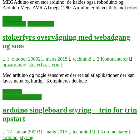
MEGAduino er en stor arduino, de kaldes også roboduino og
Arduino Mega AVR ATmega1280. Arduino er blevet til blandt robot
Læs mere
opvarmning
selvforsyning
stokerfyrs overvågning med webadgang
og sms
1. oktober 2009
21. marts 2015
techmind
2 Kommentarer
opvarmning
,
stokerfyr
,
styring
Med arduino og nogle sensorer er der et utal af aplikationer der kan
laves nemt og hurtig. Kompineres det hele
Læs mere
arduino singleboard
arduino singleboard styring – trin for trin
opstart
17. januar 2009
21. marts 2015
techmind
0 Kommentarer
arduino
,
styring