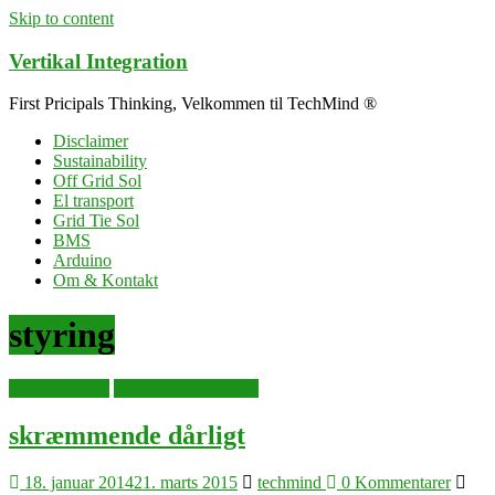
Skip to content
Vertikal Integration
First Pricipals Thinking, Velkommen til TechMind ®
Disclaimer
Sustainability
Off Grid Sol
El transport
Grid Tie Sol
BMS
Arduino
Om & Kontakt
styring
dataopsamling
styring og regulering
skræmmende dårligt
18. januar 2014
21. marts 2015
techmind
0 Kommentarer