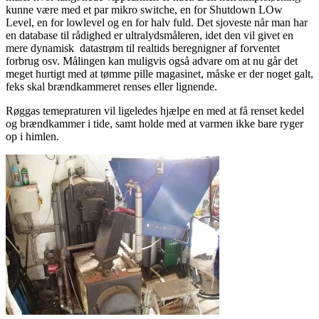
kunne være med et par mikro switche, en for Shutdown LOw
Level, en for lowlevel og en for halv fuld. Det sjoveste når man har
en database til rådighed er ultralydsmåleren, idet den vil givet en
mere dynamisk datastrøm til realtids beregnigner af forventet
forbrug osv. Målingen kan muligvis også advare om at nu går det
meget hurtigt med at tømme pille magasinet, måske er der noget galt,
feks skal brændkammeret renses eller lignende.
Røggas temepraturen vil ligeledes hjælpe en med at få renset kedel
og brændkammer i tide, samt holde med at varmen ikke bare ryger
op i himlen.