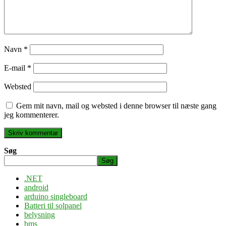
Navn
*
E-mail
*
Websted
Gem mit navn, mail og websted i denne browser til næste gang
jeg kommenterer.
Søg
Søg
.NET
android
arduino singleboard
Batteri til solpanel
belysning
bms