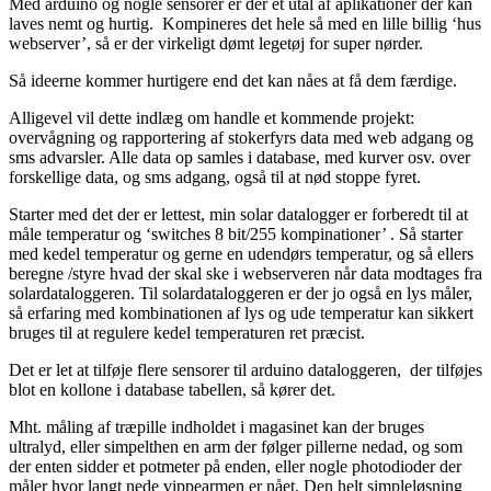
Med arduino og nogle sensorer er der et utal af aplikationer der kan
laves nemt og hurtig. Kompineres det hele så med en lille billig ‘hus
webserver’, så er der virkeligt dømt legetøj for super nørder.
Så ideerne kommer hurtigere end det kan nåes at få dem færdige.
Alligevel vil dette indlæg om handle et kommende projekt:
overvågning og rapportering af stokerfyrs data med web adgang og
sms advarsler. Alle data op samles i database, med kurver osv. over
forskellige data, og sms adgang, også til at nød stoppe fyret.
Starter med det der er lettest, min solar datalogger er forberedt til at
måle temperatur og ‘switches 8 bit/255 kompinationer’ . Så starter
med kedel temperatur og gerne en udendørs temperatur, og så ellers
beregne /styre hvad der skal ske i webserveren når data modtages fra
solardataloggeren. Til solardataloggeren er der jo også en lys måler,
så erfaring med kombinationen af lys og ude temperatur kan sikkert
bruges til at regulere kedel temperaturen ret præcist.
Det er let at tilføje flere sensorer til arduino dataloggeren, der tilføjes
blot en kollone i database tabellen, så kører det.
Mht. måling af træpille indholdet i magasinet kan der bruges
ultralyd, eller simpelthen en arm der følger pillerne nedad, og som
der enten sidder et potmeter på enden, eller nogle photodioder der
måler hvor langt nede vippearmen er nået. Den helt simpleløsning