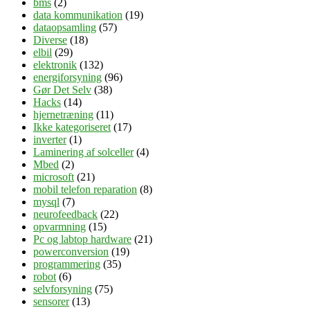
bms
(2)
data kommunikation
(19)
dataopsamling
(57)
Diverse
(18)
elbil
(29)
elektronik
(132)
energiforsyning
(96)
Gør Det Selv
(38)
Hacks
(14)
hjernetræning
(11)
Ikke kategoriseret
(17)
inverter
(1)
Laminering af solceller
(4)
Mbed
(2)
microsoft
(21)
mobil telefon reparation
(8)
mysql
(7)
neurofeedback
(22)
opvarmning
(15)
Pc og labtop hardware
(21)
powerconversion
(19)
programmering
(35)
robot
(6)
selvforsyning
(75)
sensorer
(13)