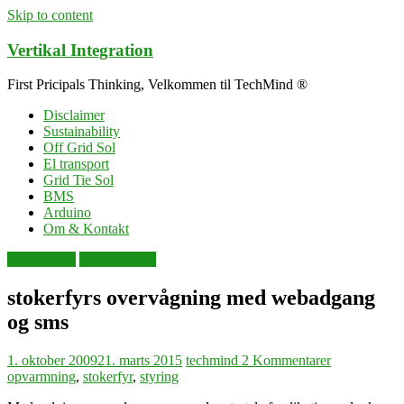
Skip to content
Vertikal Integration
First Pricipals Thinking, Velkommen til TechMind ®
Disclaimer
Sustainability
Off Grid Sol
El transport
Grid Tie Sol
BMS
Arduino
Om & Kontakt
opvarmning
selvforsyning
stokerfyrs overvågning med webadgang
og sms
1. oktober 2009
21. marts 2015
techmind
2 Kommentarer
opvarmning
,
stokerfyr
,
styring