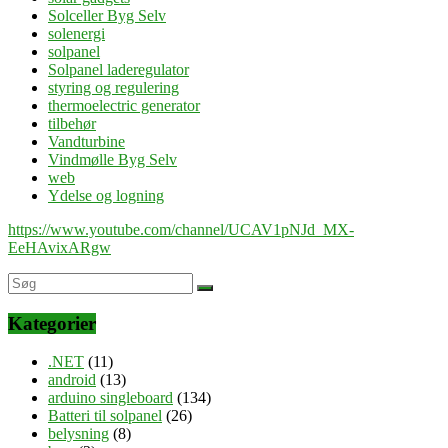
Solceller Byg Selv
solenergi
solpanel
Solpanel laderegulator
styring og regulering
thermoelectric generator
tilbehør
Vandturbine
Vindmølle Byg Selv
web
Ydelse og logning
https://www.youtube.com/channel/UCAV1pNJd_MX-
EeHAvixARgw
Kategorier
.NET
(11)
android
(13)
arduino singleboard
(134)
Batteri til solpanel
(26)
belysning
(8)