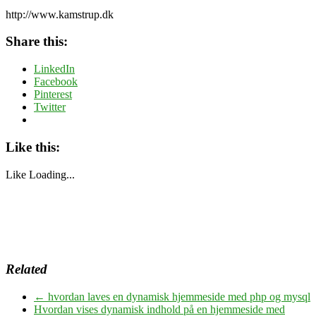
http://www.kamstrup.dk
Share this:
LinkedIn
Facebook
Pinterest
Twitter
Like this:
Like
Loading...
Related
←
hvordan laves en dynamisk hjemmeside med php og mysql
Hvordan vises dynamisk indhold på en hjemmeside med