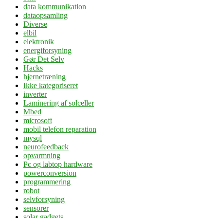
data kommunikation
dataopsamling
Diverse
elbil
elektronik
energiforsyning
Gør Det Selv
Hacks
hjernetræning
Ikke kategoriseret
inverter
Laminering af solceller
Mbed
microsoft
mobil telefon reparation
mysql
neurofeedback
opvarmning
Pc og labtop hardware
powerconversion
programmering
robot
selvforsyning
sensorer
solar gadgets