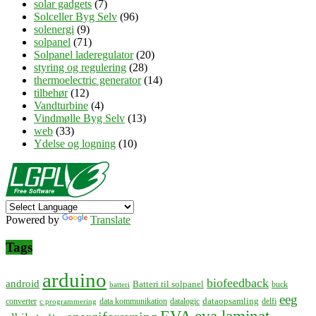
solar gadgets
(7)
Solceller Byg Selv
(96)
solenergi
(9)
solpanel
(71)
Solpanel laderegulator
(20)
styring og regulering
(28)
thermoelectric generator
(14)
tilbehør
(12)
Vandturbine
(4)
Vindmølle Byg Selv
(13)
web
(33)
Ydelse og logning
(10)
Powered by
Translate
Tags
arduino
biofeedback
android
Batteri til solpanel
buck
batteri
eeg
dataopsamling
converter
data kommunikation
datalogic
delfi
c programmering