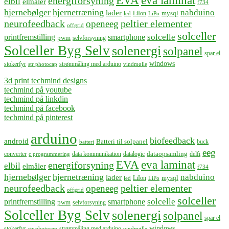
EVA
eva laminat
energiforsyning
elbil
elmåler
f734
hjernebølger
hjernetræning
nabduino
lader
mysql
LiIon
led
LiPo
neurofeedback
peltier elementer
openeeg
offgrid
solceller
solcelle
printfremstilling
smartphone
pwm
selvforsyning
Solceller Byg Selv
solenergi
solpanel
spar el
windows
stokerfyr
strømmåling med arduino
str photocap
vindmølle
3d print techmind designs
techmind på youtube
techmind på linkdin
techmind på facebook
techmind på pinterest
arduino
biofeedback
android
Batteri til solpanel
buck
batteri
eeg
dataopsamling
converter
data kommunikation
datalogic
delfi
c programmering
EVA
eva laminat
energiforsyning
elbil
elmåler
f734
hjernebølger
hjernetræning
nabduino
lader
mysql
LiIon
led
LiPo
neurofeedback
peltier elementer
openeeg
offgrid
solceller
solcelle
printfremstilling
smartphone
pwm
selvforsyning
Solceller Byg Selv
solenergi
solpanel
spar el
windows
stokerfyr
strømmåling med arduino
str photocap
vindmølle