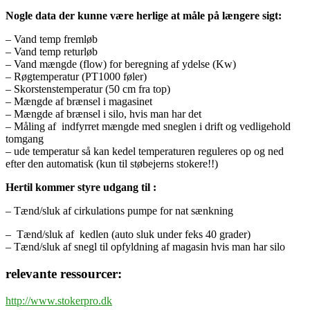
Nogle data der kunne være herlige at måle på længere sigt:
– Vand temp fremløb
– Vand temp returløb
– Vand mængde (flow) for beregning af ydelse (Kw)
– Røgtemperatur (PT1000 føler)
– Skorstenstemperatur (50 cm fra top)
– Mængde af brænsel i magasinet
– Mængde af brænsel i silo, hvis man har det
– Måling af indfyrret mængde med sneglen i drift og vedligehold
tomgang
– ude temperatur så kan kedel temperaturen reguleres op og ned
efter den automatisk (kun til støbejerns stokere!!)
Hertil kommer styre udgang til :
– Tænd/sluk af cirkulations pumpe for nat sænkning
– Tænd/sluk af kedlen (auto sluk under feks 40 grader)
– Tænd/sluk af snegl til opfyldning af magasin hvis man har silo
relevante ressourcer:
http://www.stokerpro.dk