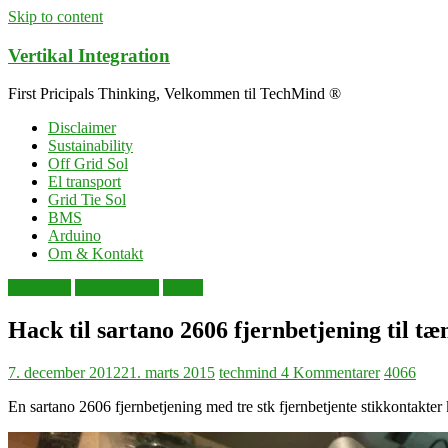
Skip to content
Vertikal Integration
First Pricipals Thinking, Velkommen til TechMind ®
Disclaimer
Sustainability
Off Grid Sol
El transport
Grid Tie Sol
BMS
Arduino
Om & Kontakt
elektronik
Gør Det Selv
Hacks
Hack til sartano 2606 fjernbetjening til tæn
7. december 2012
21. marts 2015
techmind
4 Kommentarer
4066
En sartano 2606 fjernbetjening med tre stk fjernbetjente stikkontakter 