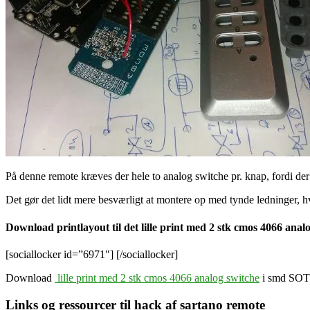
På denne remote kræves der hele to analog switche pr. knap, fordi der 
Det gør det lidt mere besværligt at montere op med tynde ledninger, h
Download printlayout til det lille print med 2 stk cmos 4066 ana
[sociallocker id=”6971″] [/sociallocker]
Download
lille print med 2 stk cmos 4066 analog switche
i smd SOT
Links og ressourcer til hack af sartano remote