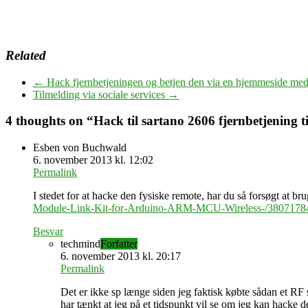
Related
←
Hack fjernbetjeningen og betjen den via en hjemmeside med 
Tilmelding via sociale services
→
4 thoughts on “
Hack til sartano 2606 fjernbetjening ti
Esben von Buchwald
6. november 2013 kl. 12:02
Permalink
I stedet for at hacke den fysiske remote, har du så forsøgt at b
Module-Link-Kit-for-Arduino-ARM-MCU-Wireless-/380717
Besvar
techmind
Forfatter
6. november 2013 kl. 20:17
Permalink
Det er ikke sp længe siden jeg faktisk købte sådan et RF 
har tænkt at jeg på et tidspunkt vil se om jeg kan hacke 