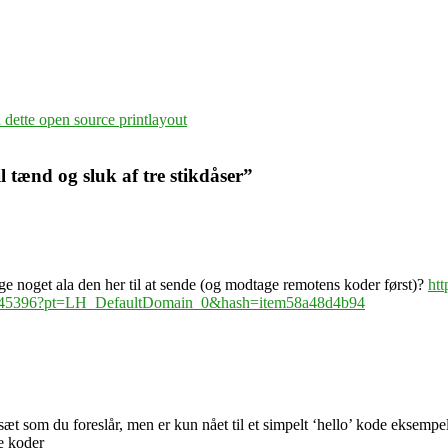
dette open source printlayout
l tænd og sluk af tre stikdåser
”
ruge noget ala den her til at sende (og modtage remotens koder først)?
ht
845396?pt=LH_DefaultDomain_0&hash=item58a48d4b94
sæt som du foreslår, men er kun nået til et simpelt ‘hello’ kode eksempe
de koder