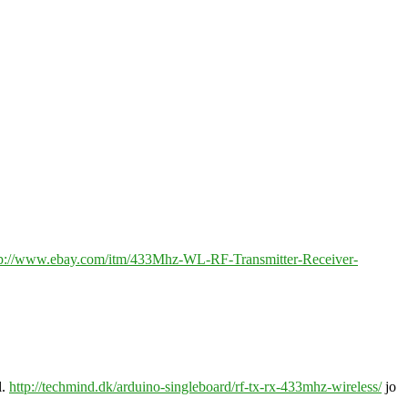
tp://www.ebay.com/itm/433Mhz-WL-RF-Transmitter-Receiver-
l.
http://techmind.dk/arduino-singleboard/rf-tx-rx-433mhz-wireless/
jo