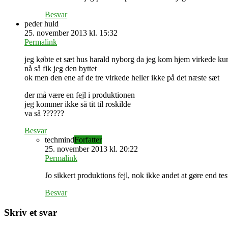
Besvar
peder huld
25. november 2013 kl. 15:32
Permalink
jeg købte et sæt hus harald nyborg da jeg kom hjem virkede k
nå så fik jeg den byttet
ok men den ene af de tre virkede heller ikke på det næste sæt
der må være en fejl i produktionen
jeg kommer ikke så tit til roskilde
va så ??????
Besvar
techmind
Forfatter
25. november 2013 kl. 20:22
Permalink
Jo sikkert produktions fejl, nok ikke andet at gøre end te
Besvar
Skriv et svar