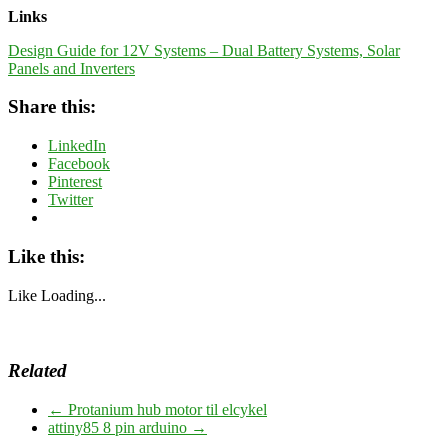
Links
Design Guide for 12V Systems – Dual Battery Systems, Solar
Panels and Inverters
Share this:
LinkedIn
Facebook
Pinterest
Twitter
Like this:
Like
Loading...
Related
←
Protanium hub motor til elcykel
attiny85 8 pin arduino
→