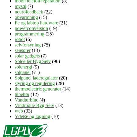
mobil telefon reparation
(8)
mysql
(7)
neurofeedback
(22)
opvarmning
(15)
Pc og labtop hardware
(21)
powerconversion
(19)
programmering
(35)
robot
(6)
selvforsyning
(75)
sensorer
(13)
solar gadgets
(7)
Solceller Byg Selv
(96)
solenergi
(9)
solpanel
(71)
Solpanel laderegulator
(20)
styring og regulering
(28)
thermoelectric generator
(14)
tilbehør
(12)
Vandturbine
(4)
Vindmølle Byg Selv
(13)
web
(33)
Ydelse og logning
(10)