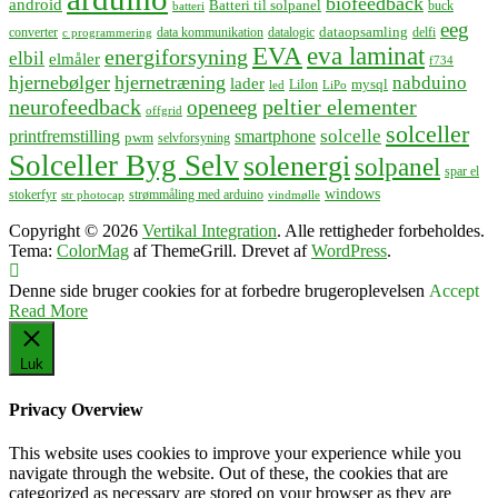
biofeedback
android
Batteri til solpanel
buck
batteri
eeg
dataopsamling
converter
data kommunikation
datalogic
delfi
c programmering
EVA
eva laminat
energiforsyning
elbil
elmåler
f734
hjernebølger
hjernetræning
nabduino
lader
mysql
LiIon
led
LiPo
neurofeedback
peltier elementer
openeeg
offgrid
solceller
solcelle
printfremstilling
smartphone
pwm
selvforsyning
Solceller Byg Selv
solenergi
solpanel
spar el
windows
stokerfyr
strømmåling med arduino
str photocap
vindmølle
Copyright © 2026
Vertikal Integration
. Alle rettigheder forbeholdes.
Tema:
ColorMag
af ThemeGrill. Drevet af
WordPress
.
Denne side bruger cookies for at forbedre brugeroplevelsen
Accept
Read More
Luk
Privacy Overview
This website uses cookies to improve your experience while you
navigate through the website. Out of these, the cookies that are
categorized as necessary are stored on your browser as they are