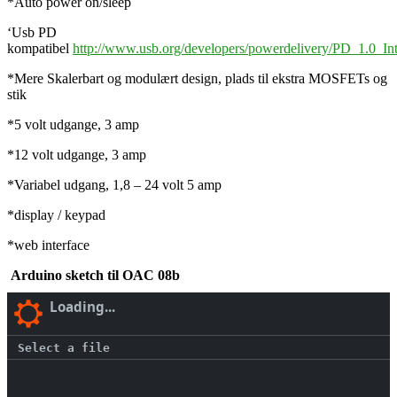
*Auto power on/sleep
‘Usb PD
kompatibel
http://www.usb.org/developers/powerdelivery/PD_1.0_Int
*Mere Skalerbart og modulært design, plads til ekstra MOSFETs og
stik
*5 volt udgange, 3 amp
*12 volt udgange, 3 amp
*Variabel udgang, 1,8 – 24 volt 5 amp
*display / keypad
*web interface
Arduino sketch til OAC 08b