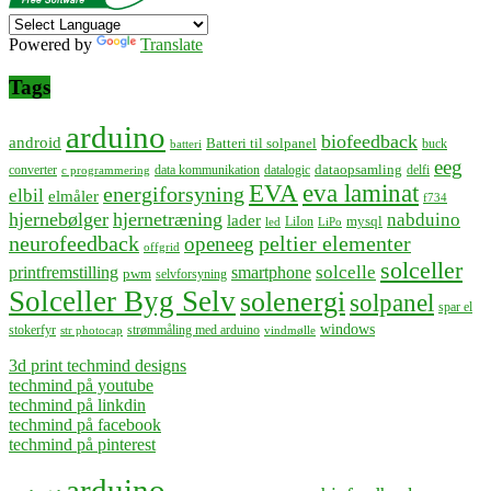
Powered by
Translate
Tags
arduino
biofeedback
android
Batteri til solpanel
buck
batteri
eeg
dataopsamling
converter
data kommunikation
datalogic
delfi
c programmering
EVA
eva laminat
energiforsyning
elbil
elmåler
f734
hjernebølger
hjernetræning
nabduino
lader
mysql
LiIon
led
LiPo
neurofeedback
peltier elementer
openeeg
offgrid
solceller
solcelle
printfremstilling
smartphone
pwm
selvforsyning
Solceller Byg Selv
solenergi
solpanel
spar el
windows
stokerfyr
strømmåling med arduino
str photocap
vindmølle
3d print techmind designs
techmind på youtube
techmind på linkdin
techmind på facebook
techmind på pinterest
arduino