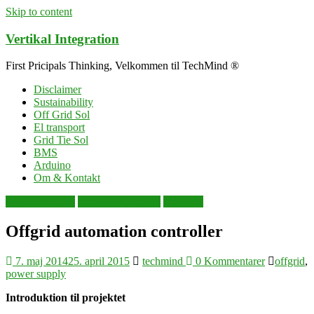
Skip to content
Vertikal Integration
First Pricipals Thinking, Velkommen til TechMind ®
Disclaimer
Sustainability
Off Grid Sol
El transport
Grid Tie Sol
BMS
Arduino
Om & Kontakt
energiforsyning
Solceller Byg Selv
solenergi
Offgrid automation controller
7. maj 2014
25. april 2015
techmind
0 Kommentarer
offgrid
,
power supply
Introduktion til projektet