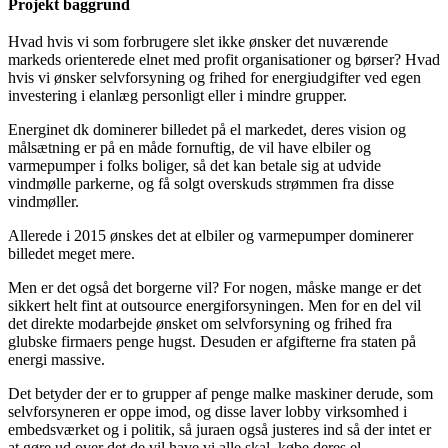
Projekt baggrund
Hvad hvis vi som forbrugere slet ikke ønsker det nuværende
markeds orienterede elnet med profit organisationer og børser? Hvad
hvis vi ønsker selvforsyning og frihed for energiudgifter ved egen
investering i elanlæg personligt eller i mindre grupper.
Energinet dk dominerer billedet på el markedet, deres vision og
målsætning er på en måde fornuftig, de vil have elbiler og
varmepumper i folks boliger, så det kan betale sig at udvide
vindmølle parkerne, og få solgt overskuds strømmen fra disse
vindmøller.
Allerede i 2015 ønskes det at elbiler og varmepumper dominerer
billedet meget mere.
Men er det også det borgerne vil? For nogen, måske mange er det
sikkert helt fint at outsource energiforsyningen. Men for en del vil
det direkte modarbejde ønsket om selvforsyning og frihed fra
glubske firmaers penge hugst. Desuden er afgifterne fra staten på
energi massive.
Det betyder der er to grupper af penge malke maskiner derude, som
selvforsyneren er oppe imod, og disse laver lobby virksomhed i
embedsværket og i politik, så juraen også justeres ind så der intet er
at gøre ud over det de vil have vi alle skal, købe deres el.