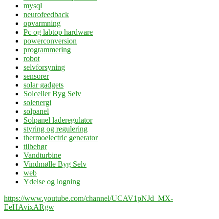
mysql
neurofeedback
opvarmning
Pc og labtop hardware
powerconversion
programmering
robot
selvforsyning
sensorer
solar gadgets
Solceller Byg Selv
solenergi
solpanel
Solpanel laderegulator
styring og regulering
thermoelectric generator
tilbehør
Vandturbine
Vindmølle Byg Selv
web
Ydelse og logning
https://www.youtube.com/channel/UCAV1pNJd_MX-
EeHAvixARgw