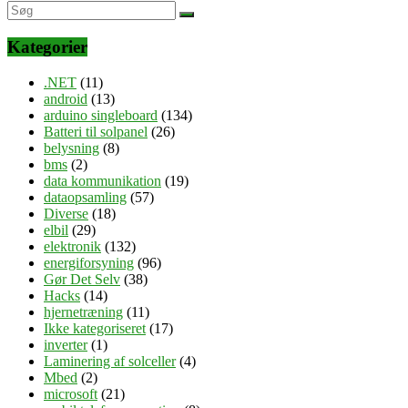
Kategorier
.NET
(11)
android
(13)
arduino singleboard
(134)
Batteri til solpanel
(26)
belysning
(8)
bms
(2)
data kommunikation
(19)
dataopsamling
(57)
Diverse
(18)
elbil
(29)
elektronik
(132)
energiforsyning
(96)
Gør Det Selv
(38)
Hacks
(14)
hjernetræning
(11)
Ikke kategoriseret
(17)
inverter
(1)
Laminering af solceller
(4)
Mbed
(2)
microsoft
(21)