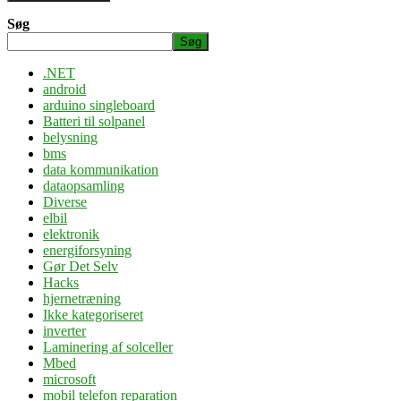
Søg
Søg
.NET
android
arduino singleboard
Batteri til solpanel
belysning
bms
data kommunikation
dataopsamling
Diverse
elbil
elektronik
energiforsyning
Gør Det Selv
Hacks
hjernetræning
Ikke kategoriseret
inverter
Laminering af solceller
Mbed
microsoft
mobil telefon reparation