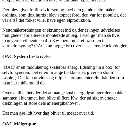
Der blev givet fri til selvforsyning med den gamle netto måler
ordning, som dog hurtigt blev stoppet fordi den var for populær, det
var altså det folket ville, have egen elproduktion.
Nettomålerordningen er skrumpet ind og der er ingen udvidelses
muligheder for allerede monterede anlæg. Hvad gør man så hvis
man gerne vil hente en 4-5 Kw mere om året fra solen til
varmeforsyning? OAC kan bygge bro over eksisterende teknologier.
OAC System beskrivelse
‘OAC’ er en modulær og skalerbar energi Løsning ‘in a box’ for
selvforsyneren. Det er en ‘mange bække små, giver en stor å’
løsning. Der kan udvides og tilføjes komponenter efterhånden som
man har midlerne til det.
Oversat til el betyder det at mange små energi løsninger der snakker
sammen i hjemmet, kan blive til flere Kw, der på sigt overtager
dækningen af store dele af energibehovet..
Det man gør lidt hver dag bliver til meget over tid.
OAC Målgruppe