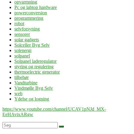
opvarmning
Pc og labtop hardware
powerconversion
programmering
robot
selvforsyning
sensorer
solar gadgets
Solceller Byg Selv
solenergi
solpanel
Solpanel laderegulator
styring og regulering
thermoelectric generator
tilbehør
Vandturbine
Vindmølle Byg Selv
web
Ydelse og logning
https://www.youtube.com/channel/UCAV1pNJd_MX-
EeHAvixARgw