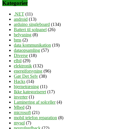
Kategorier
.NET
(11)
android
(13)
arduino singleboard
(134)
Batteri til solpanel
(26)
belysning
(8)
bms
(2)
data kommunikation
(19)
dataopsamling
(57)
Diverse
(18)
elbil
(29)
elektronik
(132)
energiforsyning
(96)
Gør Det Selv
(38)
Hacks
(14)
hjernetræning
(11)
Ikke kategoriseret
(17)
inverter
(1)
Laminering af solceller
(4)
Mbed
(2)
microsoft
(21)
mobil telefon reparation
(8)
mysql
(7)
neurofeedback
(22)