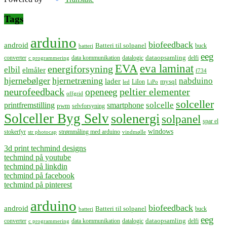
Tags
arduino
biofeedback
android
Batteri til solpanel
buck
batteri
eeg
dataopsamling
converter
data kommunikation
datalogic
delfi
c programmering
EVA
eva laminat
energiforsyning
elbil
elmåler
f734
hjernebølger
hjernetræning
nabduino
lader
mysql
LiIon
led
LiPo
neurofeedback
peltier elementer
openeeg
offgrid
solceller
solcelle
printfremstilling
smartphone
pwm
selvforsyning
Solceller Byg Selv
solenergi
solpanel
spar el
windows
stokerfyr
strømmåling med arduino
str photocap
vindmølle
3d print techmind designs
techmind på youtube
techmind på linkdin
techmind på facebook
techmind på pinterest
arduino
biofeedback
android
Batteri til solpanel
buck
batteri
eeg
dataopsamling
converter
data kommunikation
datalogic
delfi
c programmering