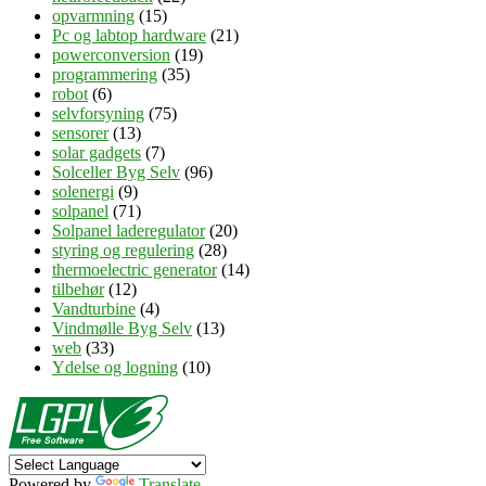
opvarmning
(15)
Pc og labtop hardware
(21)
powerconversion
(19)
programmering
(35)
robot
(6)
selvforsyning
(75)
sensorer
(13)
solar gadgets
(7)
Solceller Byg Selv
(96)
solenergi
(9)
solpanel
(71)
Solpanel laderegulator
(20)
styring og regulering
(28)
thermoelectric generator
(14)
tilbehør
(12)
Vandturbine
(4)
Vindmølle Byg Selv
(13)
web
(33)
Ydelse og logning
(10)
Powered by
Translate