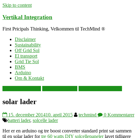
Skip to content
Vertikal Integration
First Pricipals Thinking, Velkommen til TechMind ®
Disclaimer
Sustainability
Off Grid Sol
El transport
Grid Tie Sol
BMS
Arduino
Om & Kontakt
arduino singleboard
Batteri til solpanel
Solpanel laderegulator
solar lader
15. december 2014
10. april 2015
techmind
0 Kommentarer
batteri lader
,
solcelle lader
Her er en arduino og tre boost converter standard print sat sammen
til en solar lader for
tre 60 watts DIY solcellepaneler
lavet tidligere