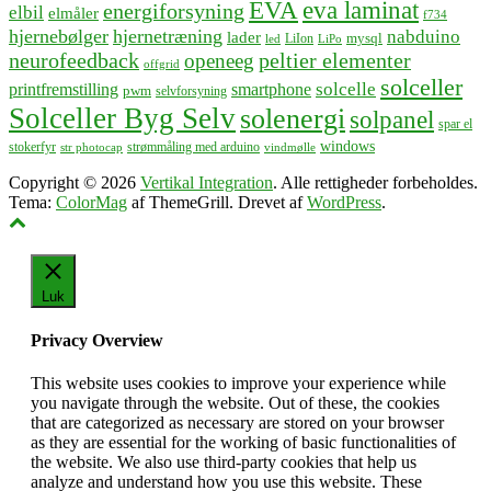
EVA
eva laminat
energiforsyning
elbil
elmåler
f734
hjernebølger
hjernetræning
nabduino
lader
mysql
LiIon
led
LiPo
neurofeedback
peltier elementer
openeeg
offgrid
solceller
solcelle
printfremstilling
smartphone
pwm
selvforsyning
Solceller Byg Selv
solenergi
solpanel
spar el
windows
stokerfyr
strømmåling med arduino
str photocap
vindmølle
Copyright © 2026
Vertikal Integration
. Alle rettigheder forbeholdes.
Tema:
ColorMag
af ThemeGrill. Drevet af
WordPress
.
Luk
Privacy Overview
This website uses cookies to improve your experience while
you navigate through the website. Out of these, the cookies
that are categorized as necessary are stored on your browser
as they are essential for the working of basic functionalities of
the website. We also use third-party cookies that help us
analyze and understand how you use this website. These