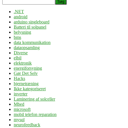
Søg
.NET
android
arduino singleboard
Batteri til solpanel
belysning
bms
data kommunikation
dataopsamling
Diverse
elbil
elektronik
energiforsyning
Gør Det Selv
Hacks
hjernetræning
Ikke kategoriseret
inverter
Laminering af solceller
Mbed
microsoft
mobil telefon reparation
mysql
neurofeedback