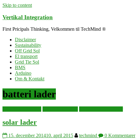
Skip to content
Vertikal Integration
First Pricipals Thinking, Velkommen til TechMind ®
Disclaimer
Sustainability
Off Grid Sol
El transport
Grid Tie Sol
BMS
Arduino
Om & Kontakt
batteri lader
arduino singleboard
Batteri til solpanel
Solpanel laderegulator
solar lader
15. december 2014
10. april 2015
techmind
0 Kommentarer