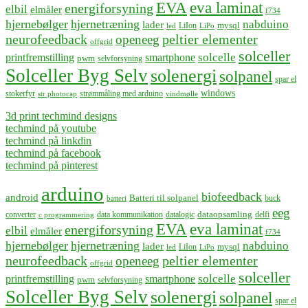
EVA
eva laminat
energiforsyning
elbil
elmåler
f734
hjernebølger
hjernetræning
nabduino
lader
mysql
LiIon
led
LiPo
neurofeedback
peltier elementer
openeeg
offgrid
solceller
solcelle
printfremstilling
smartphone
pwm
selvforsyning
Solceller Byg Selv
solenergi
solpanel
spar el
windows
stokerfyr
strømmåling med arduino
str photocap
vindmølle
3d print techmind designs
techmind på youtube
techmind på linkdin
techmind på facebook
techmind på pinterest
arduino
biofeedback
android
Batteri til solpanel
buck
batteri
eeg
dataopsamling
converter
data kommunikation
datalogic
delfi
c programmering
EVA
eva laminat
energiforsyning
elbil
elmåler
f734
hjernebølger
hjernetræning
nabduino
lader
mysql
LiIon
led
LiPo
neurofeedback
peltier elementer
openeeg
offgrid
solceller
solcelle
printfremstilling
smartphone
pwm
selvforsyning
Solceller Byg Selv
solenergi
solpanel
spar el