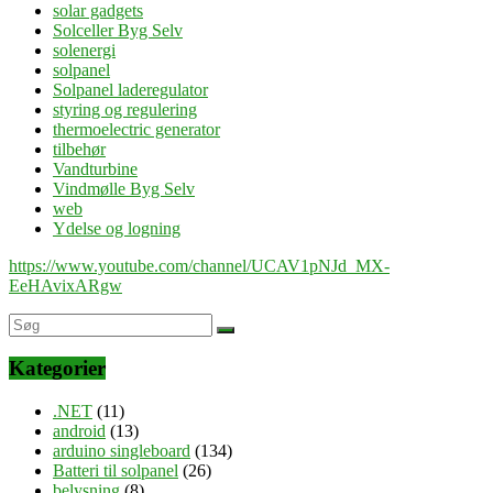
solar gadgets
Solceller Byg Selv
solenergi
solpanel
Solpanel laderegulator
styring og regulering
thermoelectric generator
tilbehør
Vandturbine
Vindmølle Byg Selv
web
Ydelse og logning
https://www.youtube.com/channel/UCAV1pNJd_MX-
EeHAvixARgw
Kategorier
.NET
(11)
android
(13)
arduino singleboard
(134)
Batteri til solpanel
(26)
belysning
(8)