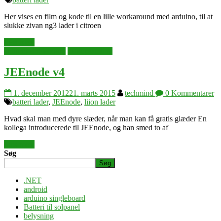
Her vises en film og kode til en lille workaround med arduino, til at
slukke zivan ng3 lader i citroen
Læs mere
arduino singleboard
dataopsamling
JEEnode v4
1. december 2012
21. marts 2015
techmind
0 Kommentarer
batteri lader
,
JEEnode
,
liion lader
Hvad skal man med dyre slæder, når man kan få gratis glæder En
kollega introducerede til JEEnode, og han smed to af
Læs mere
Søg
Søg
.NET
android
arduino singleboard
Batteri til solpanel
belysning