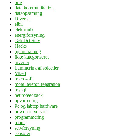
bms
data kommunikation
dataopsamling
Diverse
elbil
elektronik
energiforsyning
Gør Det Selv
Hacks
hjernetræning
Ikke kategoriseret
inverter
Laminering af solceller
Mbed
microsoft
mobil telefon reparation
mysql
neurofeedback
opvarmning
Pc og labtop hardware
powerconversion
programmering
robot
selvforsyning
sensorer