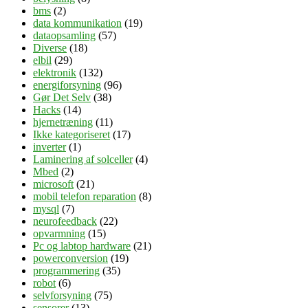
bms
(2)
data kommunikation
(19)
dataopsamling
(57)
Diverse
(18)
elbil
(29)
elektronik
(132)
energiforsyning
(96)
Gør Det Selv
(38)
Hacks
(14)
hjernetræning
(11)
Ikke kategoriseret
(17)
inverter
(1)
Laminering af solceller
(4)
Mbed
(2)
microsoft
(21)
mobil telefon reparation
(8)
mysql
(7)
neurofeedback
(22)
opvarmning
(15)
Pc og labtop hardware
(21)
powerconversion
(19)
programmering
(35)
robot
(6)
selvforsyning
(75)
sensorer
(13)