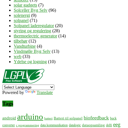
solar gadgets
(7)
Solceller Byg Selv
(96)
solenergi
(9)
solpanel
(71)
Solpanel laderegulator
(20)
styring og regulering
(28)
thermoelectric generator
(14)
tilbehør
(12)
Vandturbine
(4)
Vindmølle Byg Selv
(13)
web
(33)
Ydelse og logning
(10)
Powered by
Translate
Tags
arduino
biofeedback
android
Batteri til solpanel
buck
batteri
eeg
dataopsamling
converter
data kommunikation
datalogic
delfi
c programmering