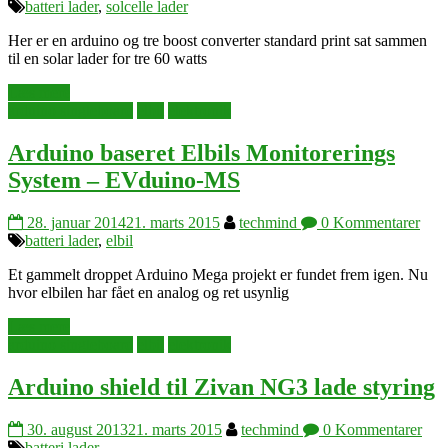
batteri lader
,
solcelle lader
Her er en arduino og tre boost converter standard print sat sammen
til en solar lader for tre 60 watts
Læs mere
arduino singleboard
elbil
elektronik
Arduino baseret Elbils Monitorerings
System – EVduino-MS
28. januar 2014
21. marts 2015
techmind
0 Kommentarer
batteri lader
,
elbil
Et gammelt droppet Arduino Mega projekt er fundet frem igen. Nu
hvor elbilen har fået en analog og ret usynlig
Læs mere
arduino singleboard
elbil
elektronik
Arduino shield til Zivan NG3 lade styring
30. august 2013
21. marts 2015
techmind
0 Kommentarer
batteri lader