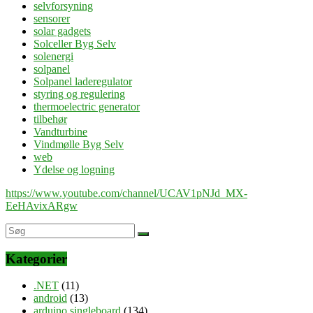
selvforsyning
sensorer
solar gadgets
Solceller Byg Selv
solenergi
solpanel
Solpanel laderegulator
styring og regulering
thermoelectric generator
tilbehør
Vandturbine
Vindmølle Byg Selv
web
Ydelse og logning
https://www.youtube.com/channel/UCAV1pNJd_MX-
EeHAvixARgw
Kategorier
.NET
(11)
android
(13)
arduino singleboard
(134)