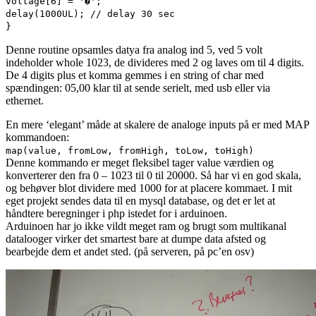
voltage[6] = '�';
delay(1000UL); // delay 30 sec
}
Denne routine opsamles datya fra analog ind 5, ved 5 volt
indeholder whole 1023, de divideres med 2 og laves om til 4 digits.
De 4 digits plus et komma gemmes i en string of char med
spændingen: 05,00 klar til at sende serielt, med usb eller via
ethernet.
En mere ‘elegant’ måde at skalere de analoge inputs på er med MAP
kommandoen:
map(value, fromLow, fromHigh, toLow, toHigh)
Denne kommando er meget fleksibel tager value værdien og
konverterer den fra 0 – 1023 til 0 til 20000. Så har vi en god skala,
og behøver blot dividere med 1000 for at placere kommaet. I mit
eget projekt sendes data til en mysql database, og det er let at
håndtere beregninger i php istedet for i arduinoen.
Arduinoen har jo ikke vildt meget ram og brugt som multikanal
datalooger virker det smartest bare at dumpe data afsted og
bearbejde dem et andet sted. (på serveren, på pc’en osv)