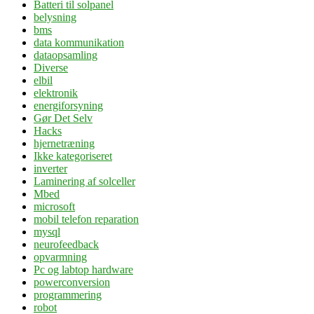
Batteri til solpanel
belysning
bms
data kommunikation
dataopsamling
Diverse
elbil
elektronik
energiforsyning
Gør Det Selv
Hacks
hjernetræning
Ikke kategoriseret
inverter
Laminering af solceller
Mbed
microsoft
mobil telefon reparation
mysql
neurofeedback
opvarmning
Pc og labtop hardware
powerconversion
programmering
robot