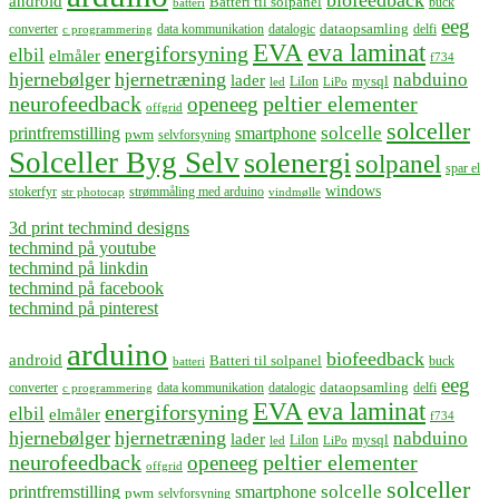
android
Batteri til solpanel
buck
batteri
eeg
dataopsamling
converter
data kommunikation
datalogic
delfi
c programmering
EVA
eva laminat
energiforsyning
elbil
elmåler
f734
hjernebølger
hjernetræning
nabduino
lader
mysql
LiIon
led
LiPo
neurofeedback
peltier elementer
openeeg
offgrid
solceller
solcelle
printfremstilling
smartphone
pwm
selvforsyning
Solceller Byg Selv
solenergi
solpanel
spar el
windows
stokerfyr
strømmåling med arduino
str photocap
vindmølle
3d print techmind designs
techmind på youtube
techmind på linkdin
techmind på facebook
techmind på pinterest
arduino
biofeedback
android
Batteri til solpanel
buck
batteri
eeg
dataopsamling
converter
data kommunikation
datalogic
delfi
c programmering
EVA
eva laminat
energiforsyning
elbil
elmåler
f734
hjernebølger
hjernetræning
nabduino
lader
mysql
LiIon
led
LiPo
neurofeedback
peltier elementer
openeeg
offgrid
solceller
solcelle
printfremstilling
smartphone
pwm
selvforsyning