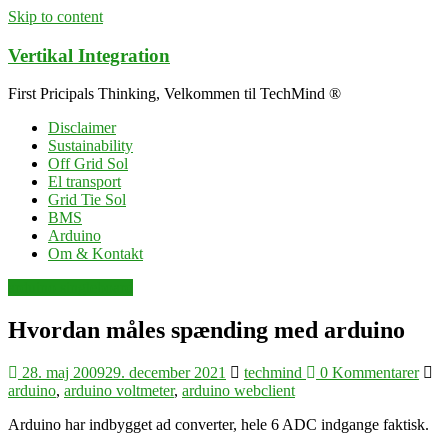
Skip to content
Vertikal Integration
First Pricipals Thinking, Velkommen til TechMind ®
Disclaimer
Sustainability
Off Grid Sol
El transport
Grid Tie Sol
BMS
Arduino
Om & Kontakt
arduino singleboard
Hvordan måles spænding med arduino
28. maj 2009
29. december 2021
techmind
0 Kommentarer
arduino
,
arduino voltmeter
,
arduino webclient
Arduino har indbygget ad converter, hele 6 ADC indgange faktisk.