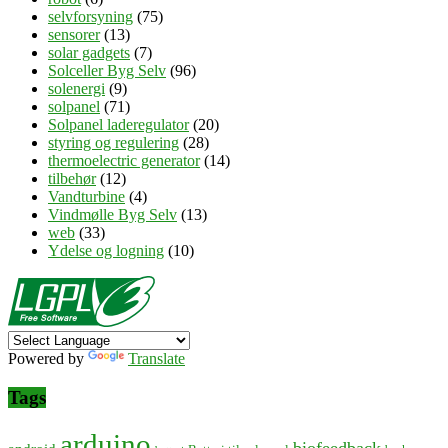
selvforsyning
(75)
sensorer
(13)
solar gadgets
(7)
Solceller Byg Selv
(96)
solenergi
(9)
solpanel
(71)
Solpanel laderegulator
(20)
styring og regulering
(28)
thermoelectric generator
(14)
tilbehør
(12)
Vandturbine
(4)
Vindmølle Byg Selv
(13)
web
(33)
Ydelse og logning
(10)
Powered by
Translate
Tags
arduino
biofeedback