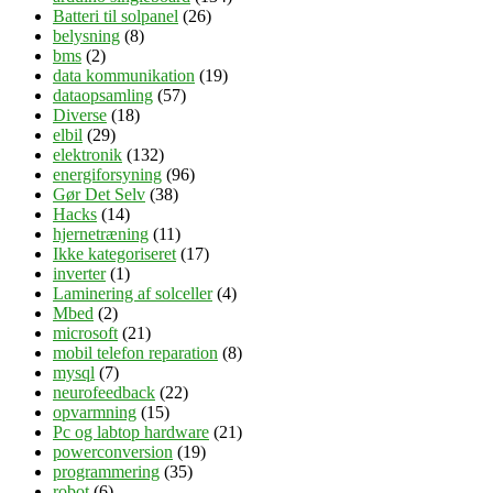
Batteri til solpanel
(26)
belysning
(8)
bms
(2)
data kommunikation
(19)
dataopsamling
(57)
Diverse
(18)
elbil
(29)
elektronik
(132)
energiforsyning
(96)
Gør Det Selv
(38)
Hacks
(14)
hjernetræning
(11)
Ikke kategoriseret
(17)
inverter
(1)
Laminering af solceller
(4)
Mbed
(2)
microsoft
(21)
mobil telefon reparation
(8)
mysql
(7)
neurofeedback
(22)
opvarmning
(15)
Pc og labtop hardware
(21)
powerconversion
(19)
programmering
(35)
robot
(6)