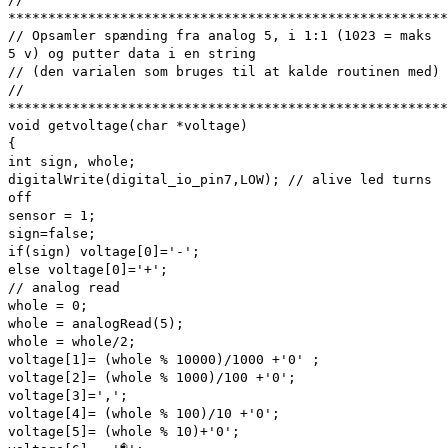
*******************************************************
// Opsamler spænding fra analog 5, i 1:1 (1023 = maks
5 v) og putter data i en string
// (den varialen som bruges til at kalde routinen med)
//
*******************************************************
void getvoltage(char *voltage)
{
int sign, whole;
digitalWrite(digital_io_pin7,LOW); // alive led turns
off
sensor = 1;
sign=false;
if(sign) voltage[0]='-';
else voltage[0]='+';
// analog read
whole = 0;
whole = analogRead(5);
whole = whole/2;
voltage[1]= (whole % 10000)/1000 +'0' ;
voltage[2]= (whole % 1000)/100 +'0';
voltage[3]=',';
voltage[4]= (whole % 100)/10 +'0';
voltage[5]= (whole % 10)+'0';