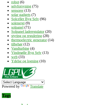
robot
(6)
selvforsyning
(75)
sensorer
(13)
solar gadgets
(7)
Solceller Byg Selv
(96)
solenergi
(9)
solpanel
(71)
Solpanel laderegulator
(20)
styring og regulering
(28)
thermoelectric generator
(14)
tilbehør
(12)
Vandturbine
(4)
Vindmølle Byg Selv
(13)
web
(33)
Ydelse og logning
(10)
Powered by
Translate
Tags