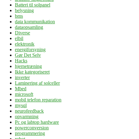
Batteri til solpanel
belysning
bms
data kommunikation
dataopsamling
Diverse
elbil
elektronik
energiforsyning
Gør Det Selv
Hacks
hjernetræning
Ikke kategoriseret
inverter
Laminering af solceller
Mbed
microsoft
mobil telefon reparation
mysql
neurofeedback
opvarmning
Pc og labtop hardware
powerconversion
programmering
robot