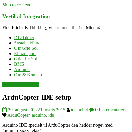
Skip to content
Vertikal Integration
First Pricipals Thinking, Velkommen til TechMind ®
Disclaimer
Sustainability
Off Grid Sol
El transport
Grid Tie Sol
BMS
Arduino
Om & Kontakt
arduino singleboard
ArduCopter IDE setup
30. august 2012
21. marts 2015
techmind
0 Kommentarer
ArduCopter
,
arduino
,
ide
Arduino IDE specielt til ArduCopter den hedder noget med
‘arduino-xxxx-relax’