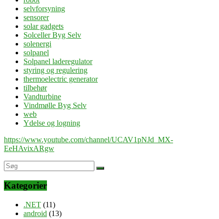
selvforsyning
sensorer
solar gadgets
Solceller Byg Selv
solenergi
solpanel
Solpanel laderegulator
styring og regulering
thermoelectric generator
tilbehør
Vandturbine
Vindmølle Byg Selv
web
Ydelse og logning
https://www.youtube.com/channel/UCAV1pNJd_MX-
EeHAvixARgw
Kategorier
.NET
(11)
android
(13)