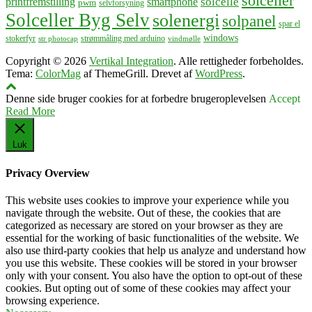
solceller
solcelle
printfremstilling
smartphone
pwm
selvforsyning
Solceller Byg Selv
solenergi
solpanel
spar el
windows
stokerfyr
strømmåling med arduino
str photocap
vindmølle
Copyright © 2026
Vertikal Integration
. Alle rettigheder forbeholdes.
Tema:
ColorMag
af ThemeGrill. Drevet af
WordPress
.
Denne side bruger cookies for at forbedre brugeroplevelsen
Accept
Read More
Luk
Privacy Overview
This website uses cookies to improve your experience while you
navigate through the website. Out of these, the cookies that are
categorized as necessary are stored on your browser as they are
essential for the working of basic functionalities of the website. We
also use third-party cookies that help us analyze and understand how
you use this website. These cookies will be stored in your browser
only with your consent. You also have the option to opt-out of these
cookies. But opting out of some of these cookies may affect your
browsing experience.