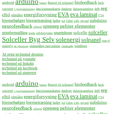
arduino
biofeedback
android
Batteri til solpanel
buck
batteri
eeg
dataopsamling
converter
data kommunikation
datalogic
delfi
c programmering
EVA
eva laminat
energiforsyning
elbil
elmåler
f734
hjernebølger
hjernetræning
nabduino
lader
mysql
LiIon
led
LiPo
neurofeedback
peltier elementer
openeeg
offgrid
solceller
solcelle
printfremstilling
smartphone
pwm
selvforsyning
Solceller Byg Selv
solenergi
solpanel
spar el
windows
stokerfyr
strømmåling med arduino
str photocap
vindmølle
3d print techmind designs
techmind på youtube
techmind på linkdin
techmind på facebook
techmind på pinterest
arduino
biofeedback
android
Batteri til solpanel
buck
batteri
eeg
dataopsamling
converter
data kommunikation
datalogic
delfi
c programmering
EVA
eva laminat
energiforsyning
elbil
elmåler
f734
hjernebølger
hjernetræning
nabduino
lader
mysql
LiIon
led
LiPo
neurofeedback
peltier elementer
openeeg
offgrid