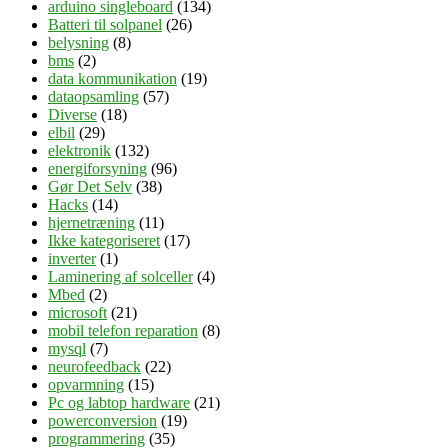
arduino singleboard
(134)
Batteri til solpanel
(26)
belysning
(8)
bms
(2)
data kommunikation
(19)
dataopsamling
(57)
Diverse
(18)
elbil
(29)
elektronik
(132)
energiforsyning
(96)
Gør Det Selv
(38)
Hacks
(14)
hjernetræning
(11)
Ikke kategoriseret
(17)
inverter
(1)
Laminering af solceller
(4)
Mbed
(2)
microsoft
(21)
mobil telefon reparation
(8)
mysql
(7)
neurofeedback
(22)
opvarmning
(15)
Pc og labtop hardware
(21)
powerconversion
(19)
programmering
(35)