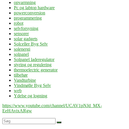
opvarmning
Pc og labtop hardware
powerconversion
programmering
robot
selvforsyning
sensorer
solar gadgets
Solceller Byg Selv
solenergi
solpanel
Solpanel laderegulator
styring og regulering
thermoelectric generator
tilbehør
Vandturbine
Vindmølle Byg Selv
web
Ydelse og logning
https://www.youtube.com/channel/UCAV1pNJd_MX-
EeHAvixARgw