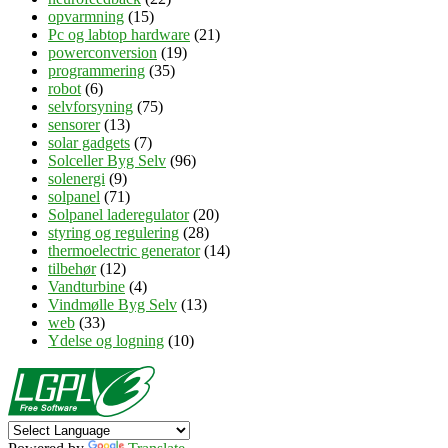
opvarmning
(15)
Pc og labtop hardware
(21)
powerconversion
(19)
programmering
(35)
robot
(6)
selvforsyning
(75)
sensorer
(13)
solar gadgets
(7)
Solceller Byg Selv
(96)
solenergi
(9)
solpanel
(71)
Solpanel laderegulator
(20)
styring og regulering
(28)
thermoelectric generator
(14)
tilbehør
(12)
Vandturbine
(4)
Vindmølle Byg Selv
(13)
web
(33)
Ydelse og logning
(10)