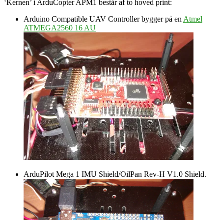
‘Kernen’ i ArduCopter APM1 består af to hoved print:
Arduino Compatible UAV Controller bygger på en
Atmel
ATMEGA2560 16 AU
ArduPilot Mega 1 IMU Shield/OilPan Rev-H V1.0 Shield.