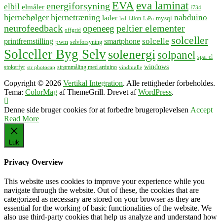
EVA
eva laminat
energiforsyning
elbil
elmåler
f734
hjernebølger
hjernetræning
nabduino
lader
mysql
LiIon
led
LiPo
neurofeedback
peltier elementer
openeeg
offgrid
solceller
solcelle
printfremstilling
smartphone
pwm
selvforsyning
Solceller Byg Selv
solenergi
solpanel
spar el
windows
stokerfyr
strømmåling med arduino
str photocap
vindmølle
Copyright © 2026
Vertikal Integration
. Alle rettigheder forbeholdes.
Tema:
ColorMag
af ThemeGrill. Drevet af
WordPress
.
Denne side bruger cookies for at forbedre brugeroplevelsen
Accept
Read More
Luk
Privacy Overview
This website uses cookies to improve your experience while you
navigate through the website. Out of these, the cookies that are
categorized as necessary are stored on your browser as they are
essential for the working of basic functionalities of the website. We
also use third-party cookies that help us analyze and understand how