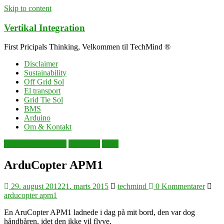
Skip to content
Vertikal Integration
First Pricipals Thinking, Velkommen til TechMind ®
Disclaimer
Sustainability
Off Grid Sol
El transport
Grid Tie Sol
BMS
Arduino
Om & Kontakt
arduino singleboard
elektronik
robot
ArduCopter APM1
29. august 2012
21. marts 2015
techmind
0 Kommentarer
arducopter apm1
En AruCopter APM1 ladnede i dag på mit bord, den var dog
håndbåren, idet den ikke vil flyve.