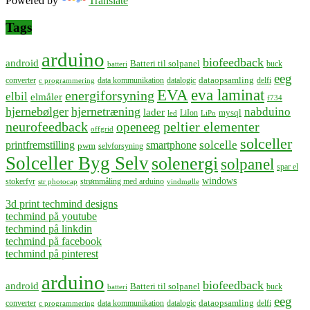
Powered by
Translate
Tags
arduino
biofeedback
android
Batteri til solpanel
buck
batteri
eeg
dataopsamling
converter
data kommunikation
datalogic
delfi
c programmering
EVA
eva laminat
energiforsyning
elbil
elmåler
f734
hjernebølger
hjernetræning
nabduino
lader
mysql
LiIon
led
LiPo
neurofeedback
peltier elementer
openeeg
offgrid
solceller
solcelle
printfremstilling
smartphone
pwm
selvforsyning
Solceller Byg Selv
solenergi
solpanel
spar el
windows
stokerfyr
strømmåling med arduino
str photocap
vindmølle
3d print techmind designs
techmind på youtube
techmind på linkdin
techmind på facebook
techmind på pinterest
arduino
biofeedback
android
Batteri til solpanel
buck
batteri
eeg
dataopsamling
converter
data kommunikation
datalogic
delfi
c programmering