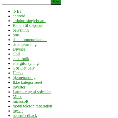
Søg
.NET
android
arduino singleboard
Batteri til solpanel
belysning
bms
data kommunikation
dataopsamling
Diverse
elbil
elektronik
energiforsyning
Gør Det Selv
Hacks
hjernetræning
Ikke kategoriseret
inverter
Laminering af solceller
Mbed
microsoft
mobil telefon reparation
mysql
neurofeedback