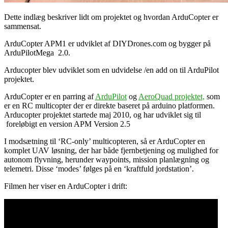
Dette indlæg beskriver lidt om projektet og hvordan ArduCopter er
sammensat.
ArduCopter APM1 er udviklet af DIYDrones.com og bygger på
ArduPilotMega 2.0.
Arducopter blev udviklet som en udvidelse /en add on til ArduPilot
projektet.
ArduCopter er en parring af
ArduPilot
og
AeroQuad projektet,
som
er en RC multicopter der er direkte baseret på arduino platformen.
Arducopter projektet startede maj 2010, og har udviklet sig til
foreløbigt en version APM Version 2.5
I modsætning til ‘RC-only’ multicopteren, så er ArduCopter en
komplet UAV løsning, der har både fjernbetjening og mulighed for
autonom flyvning, herunder waypoints, mission planlægning og
telemetri. Disse ‘modes’ følges på en ‘kraftfuld jordstation’.
Filmen her viser en
ArduCopter i drift: