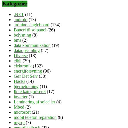
Kategorier
.NET
(11)
android
(13)
arduino singleboard
(134)
Batteri til solpanel
(26)
belysning
(8)
bms
(2)
data kommunikation
(19)
dataopsamling
(57)
Diverse
(18)
elbil
(29)
elektronik
(132)
energiforsyning
(96)
Gør Det Selv
(38)
Hacks
(14)
hjernetræning
(11)
Ikke kategoriseret
(17)
inverter
(1)
Laminering af solceller
(4)
Mbed
(2)
microsoft
(21)
mobil telefon reparation
(8)
mysql
(7)
neurofeedback
(22)