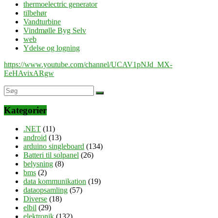
thermoelectric generator
tilbehør
Vandturbine
Vindmølle Byg Selv
web
Ydelse og logning
https://www.youtube.com/channel/UCAV1pNJd_MX-
EeHAvixARgw
Kategorier
.NET
(11)
android
(13)
arduino singleboard
(134)
Batteri til solpanel
(26)
belysning
(8)
bms
(2)
data kommunikation
(19)
dataopsamling
(57)
Diverse
(18)
elbil
(29)
elektronik
(132)