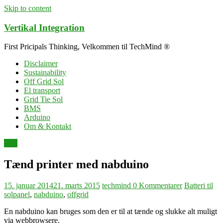
Skip to content
Vertikal Integration
First Pricipals Thinking, Velkommen til TechMind ®
Disclaimer
Sustainability
Off Grid Sol
El transport
Grid Tie Sol
BMS
Arduino
Om & Kontakt
web
Tænd printer med nabduino
15. januar 2014
21. marts 2015
techmind
0 Kommentarer
Batteri til
solpanel
,
nabduino
,
offgrid
En nabduino kan bruges som den er til at tænde og slukke alt muligt
via webbrowsere.