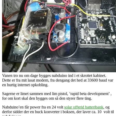
Vanen tro nu om dage bygges nabduino ind i et skrottet kabinet.
Dette er fra mit lasat modem, fra dengang det hed at 33600 baud var
en hurtig internet opkobling.
Sagerne er limet sammen med lim pistol, ‘rapid beta development’ ,
for om kort skal den bygges om så den styrer flere ting.
Nabduino’en får power fra en 24 volt
solar offgrid batteribank
, og
derfor sidder der en buck konverter i boksen, der laver ca. 10 volt til