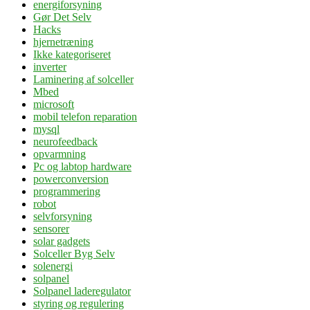
energiforsyning
Gør Det Selv
Hacks
hjernetræning
Ikke kategoriseret
inverter
Laminering af solceller
Mbed
microsoft
mobil telefon reparation
mysql
neurofeedback
opvarmning
Pc og labtop hardware
powerconversion
programmering
robot
selvforsyning
sensorer
solar gadgets
Solceller Byg Selv
solenergi
solpanel
Solpanel laderegulator
styring og regulering