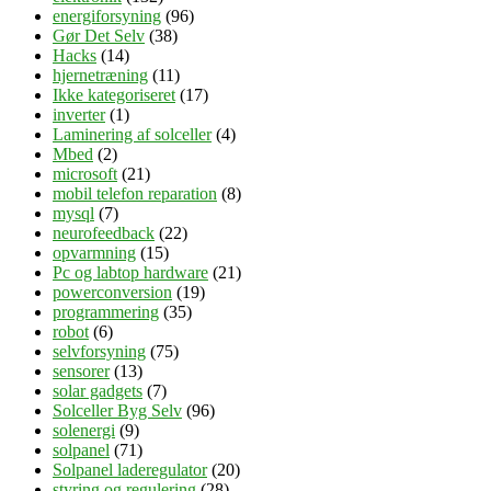
energiforsyning
(96)
Gør Det Selv
(38)
Hacks
(14)
hjernetræning
(11)
Ikke kategoriseret
(17)
inverter
(1)
Laminering af solceller
(4)
Mbed
(2)
microsoft
(21)
mobil telefon reparation
(8)
mysql
(7)
neurofeedback
(22)
opvarmning
(15)
Pc og labtop hardware
(21)
powerconversion
(19)
programmering
(35)
robot
(6)
selvforsyning
(75)
sensorer
(13)
solar gadgets
(7)
Solceller Byg Selv
(96)
solenergi
(9)
solpanel
(71)
Solpanel laderegulator
(20)
styring og regulering
(28)