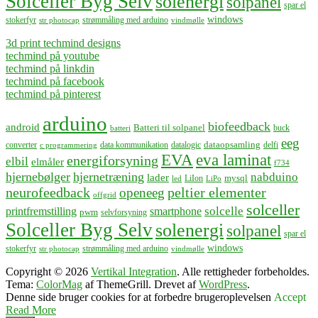
Solceller Byg Selv
solenergi
solpanel
spar el
windows
stokerfyr
strømmåling med arduino
str photocap
vindmølle
3d print techmind designs
techmind på youtube
techmind på linkdin
techmind på facebook
techmind på pinterest
arduino
biofeedback
android
Batteri til solpanel
buck
batteri
eeg
dataopsamling
converter
data kommunikation
datalogic
delfi
c programmering
EVA
eva laminat
energiforsyning
elbil
elmåler
f734
hjernebølger
hjernetræning
nabduino
lader
mysql
LiIon
led
LiPo
neurofeedback
peltier elementer
openeeg
offgrid
solceller
solcelle
printfremstilling
smartphone
pwm
selvforsyning
Solceller Byg Selv
solenergi
solpanel
spar el
windows
stokerfyr
strømmåling med arduino
str photocap
vindmølle
Copyright © 2026
Vertikal Integration
. Alle rettigheder forbeholdes.
Tema:
ColorMag
af ThemeGrill. Drevet af
WordPress
.
Denne side bruger cookies for at forbedre brugeroplevelsen
Accept
Read More