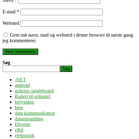
Navn
*
E-mail
*
Websted
Gem mit navn, mail og websted i denne browser til næste gang
jeg kommenterer.
Søg
Søg
.NET
android
arduino singleboard
Batteri til solpanel
belysning
bms
data kommunikation
dataopsamling
Diverse
elbil
elektronik