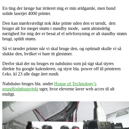
En ting der længe har irriteret mig er min ældgamle, men bund
solide laserjet 4000 printer.
Den kan mærkværdigt nok ikke printe uden den er tændt, den
bruger alt for meget strøm i standby mode, samt almindelig
nærighed for mig der er besat af el selvforsyning er alt standby strøm
brugt, spildt strøm.
Så vi tænder printer når vi skal bruge den, og optimalt skulle vi så
slukke den, hvilket vi bare tit glemmer.
Derfor skal der nu bruges en nabduino som på sigt skal styres
direkte fra google kalenderen, og styre bla. power off til printeren
f.eks. kl 23 alle dage året rundt.
Nabduino bruges bla. under
House of
Technology’s
grundforløbsprojekt
uger, hvor eleverne laver web acces til alt
muligt.