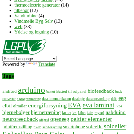
thermoelectric generator
(14)
tilbehør
(12)
Vandturbine
(4)
Vindmølle Byg Selv
(13)
web
(33)
Ydelse og logning
(10)
Powered by
Translate
Tags
arduino
biofeedback
android
Batteri til solpanel
buck
batteri
eeg
dataopsamling
converter
data kommunikation
datalogic
delfi
c programmering
EVA
eva laminat
energiforsyning
elbil
elmåler
f734
hjernebølger
hjernetræning
nabduino
lader
mysql
LiIon
led
LiPo
neurofeedback
peltier elementer
openeeg
offgrid
solceller
solcelle
printfremstilling
smartphone
pwm
selvforsyning