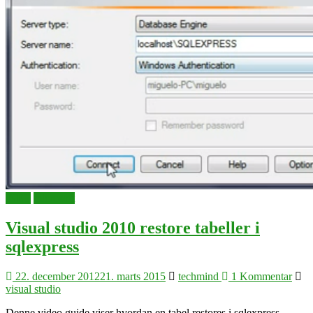
.NET
microsoft
Visual studio 2010 restore tabeller i
sqlexpress
22. december 2012
21. marts 2015
techmind
1 Kommentar
visual studio
Denne video guide viser hvordan en tabel restores i sqlexpress