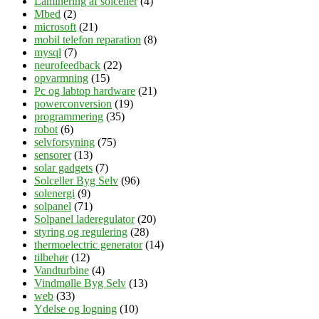
Laminering af solceller
(4)
Mbed
(2)
microsoft
(21)
mobil telefon reparation
(8)
mysql
(7)
neurofeedback
(22)
opvarmning
(15)
Pc og labtop hardware
(21)
powerconversion
(19)
programmering
(35)
robot
(6)
selvforsyning
(75)
sensorer
(13)
solar gadgets
(7)
Solceller Byg Selv
(96)
solenergi
(9)
solpanel
(71)
Solpanel laderegulator
(20)
styring og regulering
(28)
thermoelectric generator
(14)
tilbehør
(12)
Vandturbine
(4)
Vindmølle Byg Selv
(13)
web
(33)
Ydelse og logning
(10)