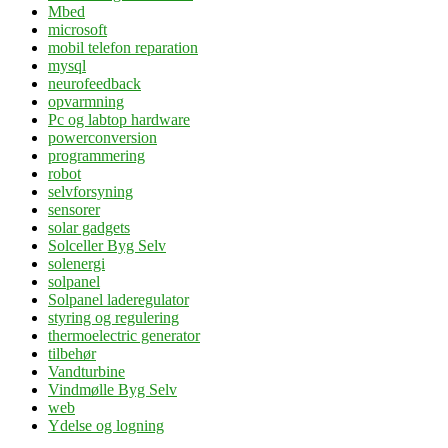
Mbed
microsoft
mobil telefon reparation
mysql
neurofeedback
opvarmning
Pc og labtop hardware
powerconversion
programmering
robot
selvforsyning
sensorer
solar gadgets
Solceller Byg Selv
solenergi
solpanel
Solpanel laderegulator
styring og regulering
thermoelectric generator
tilbehør
Vandturbine
Vindmølle Byg Selv
web
Ydelse og logning