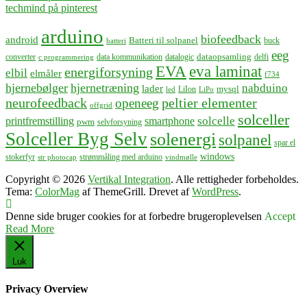
techmind på pinterest
arduino
biofeedback
android
Batteri til solpanel
buck
batteri
eeg
dataopsamling
converter
data kommunikation
datalogic
delfi
c programmering
EVA
eva laminat
energiforsyning
elbil
elmåler
f734
hjernebølger
hjernetræning
nabduino
lader
mysql
LiIon
led
LiPo
neurofeedback
peltier elementer
openeeg
offgrid
solceller
solcelle
printfremstilling
smartphone
pwm
selvforsyning
Solceller Byg Selv
solenergi
solpanel
spar el
windows
stokerfyr
strømmåling med arduino
str photocap
vindmølle
Copyright © 2026
Vertikal Integration
. Alle rettigheder forbeholdes.
Tema:
ColorMag
af ThemeGrill. Drevet af
WordPress
.
Denne side bruger cookies for at forbedre brugeroplevelsen
Accept
Read More
Luk
Privacy Overview