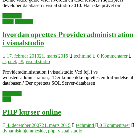
developer databasen i visual studio 2010. Har ikke prøvet om
Læs mere
.NET
microsoft
hvordan oprettes Provideradministration
i visualstudio
17. februar 2010
21. marts 2015
techmind
0 Kommentarer
asp.net
,
c#
,
visual studio
Provideradministration i visualstudio Ved fejl i vs
webstedsadministration,: ‘Der kunne ikke oprettes en forbindelse til
databasen.’ Der oprettets SQL Server-databasen
Læs mere
web
PHP kurser online
4. december 2007
21. marts 2015
techmind
0 Kommentarer
dynamisk hjemmeside
,
php
,
visual studio