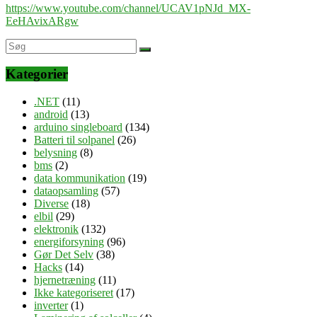
https://www.youtube.com/channel/UCAV1pNJd_MX-
EeHAvixARgw
Kategorier
.NET
(11)
android
(13)
arduino singleboard
(134)
Batteri til solpanel
(26)
belysning
(8)
bms
(2)
data kommunikation
(19)
dataopsamling
(57)
Diverse
(18)
elbil
(29)
elektronik
(132)
energiforsyning
(96)
Gør Det Selv
(38)
Hacks
(14)
hjernetræning
(11)
Ikke kategoriseret
(17)
inverter
(1)