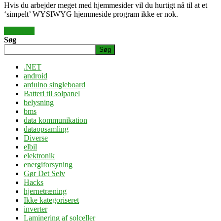
Hvis du arbejder meget med hjemmesider vil du hurtigt nå til at et
‘simpelt’ WYSIWYG hjemmeside program ikke er nok.
Læs mere
Søg
Søg
.NET
android
arduino singleboard
Batteri til solpanel
belysning
bms
data kommunikation
dataopsamling
Diverse
elbil
elektronik
energiforsyning
Gør Det Selv
Hacks
hjernetræning
Ikke kategoriseret
inverter
Laminering af solceller