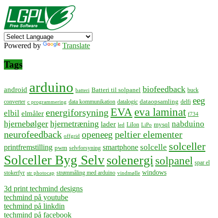
Powered by
Translate
Tags
arduino
biofeedback
android
Batteri til solpanel
buck
batteri
eeg
dataopsamling
converter
data kommunikation
datalogic
delfi
c programmering
EVA
eva laminat
energiforsyning
elbil
elmåler
f734
hjernebølger
hjernetræning
nabduino
lader
mysql
LiIon
led
LiPo
neurofeedback
peltier elementer
openeeg
offgrid
solceller
solcelle
printfremstilling
smartphone
pwm
selvforsyning
Solceller Byg Selv
solenergi
solpanel
spar el
windows
stokerfyr
strømmåling med arduino
str photocap
vindmølle
3d print techmind designs
techmind på youtube
techmind på linkdin
techmind på facebook