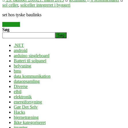
sol celler
,
solceller integreret i byggeri
set hos tyske baulinks
Læs mere
Søg
Søg
.NET
android
arduino singleboard
Batteri til solpanel
belysning
bms
data kommunikation
dataopsamling
Diverse
elbil
elektronik
energiforsyning
Gør Det Selv
Hacks
hjernetræning
Ikke kategoriseret
inverter