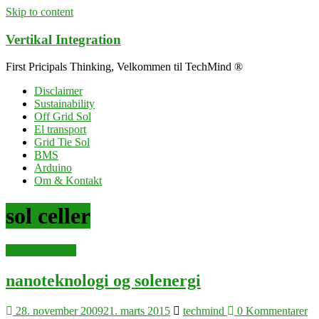
Skip to content
Vertikal Integration
First Pricipals Thinking, Velkommen til TechMind ®
Disclaimer
Sustainability
Off Grid Sol
El transport
Grid Tie Sol
BMS
Arduino
Om & Kontakt
sol celler
energiforsyning
nanoteknologi og solenergi
28. november 2009
21. marts 2015
techmind
0 Kommentarer