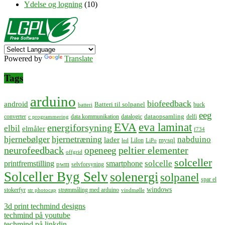
Ydelse og logning
(10)
Powered by
Translate
Tags
arduino
biofeedback
android
Batteri til solpanel
buck
batteri
eeg
dataopsamling
converter
data kommunikation
datalogic
delfi
c programmering
EVA
eva laminat
energiforsyning
elbil
elmåler
f734
hjernebølger
hjernetræning
nabduino
lader
mysql
LiIon
led
LiPo
neurofeedback
peltier elementer
openeeg
offgrid
solceller
solcelle
printfremstilling
smartphone
pwm
selvforsyning
Solceller Byg Selv
solenergi
solpanel
spar el
windows
stokerfyr
strømmåling med arduino
str photocap
vindmølle
3d print techmind designs
techmind på youtube
techmind på linkdin