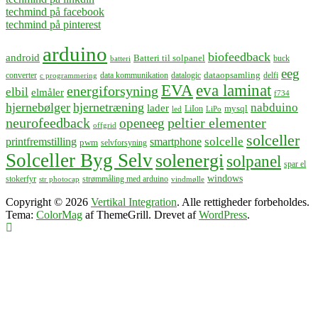
techmind på facebook
techmind på pinterest
arduino
biofeedback
android
Batteri til solpanel
buck
batteri
eeg
dataopsamling
converter
data kommunikation
datalogic
delfi
c programmering
EVA
eva laminat
energiforsyning
elbil
elmåler
f734
hjernebølger
hjernetræning
nabduino
lader
mysql
LiIon
led
LiPo
neurofeedback
peltier elementer
openeeg
offgrid
solceller
solcelle
printfremstilling
smartphone
pwm
selvforsyning
Solceller Byg Selv
solenergi
solpanel
spar el
windows
stokerfyr
strømmåling med arduino
str photocap
vindmølle
Copyright © 2026
Vertikal Integration
. Alle rettigheder forbeholdes.
Tema:
ColorMag
af ThemeGrill. Drevet af
WordPress
.