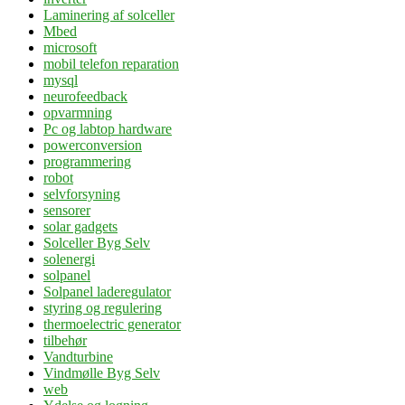
Laminering af solceller
Mbed
microsoft
mobil telefon reparation
mysql
neurofeedback
opvarmning
Pc og labtop hardware
powerconversion
programmering
robot
selvforsyning
sensorer
solar gadgets
Solceller Byg Selv
solenergi
solpanel
Solpanel laderegulator
styring og regulering
thermoelectric generator
tilbehør
Vandturbine
Vindmølle Byg Selv
web