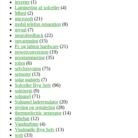
inverter
(1)
Laminering af solceller
(4)
Mbed
(2)
microsoft
(21)
mobil telefon reparation
(8)
mysql
(7)
neurofeedback
(22)
opvarmning
(15)
Pc og labtop hardware
(21)
powerconversion
(19)
programmering
(35)
robot
(6)
selvforsyning
(75)
sensorer
(13)
solar gadgets
(7)
Solceller Byg Selv
(96)
solenergi
(9)
solpanel
(71)
Solpanel laderegulator
(20)
styring og regulering
(28)
thermoelectric generator
(14)
tilbehør
(12)
Vandturbine
(4)
Vindmølle Byg Selv
(13)
web
(33)