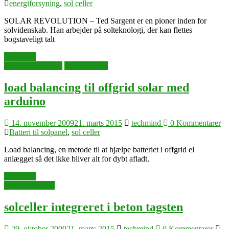
energiforsyning
,
sol celler
SOLAR REVOLUTION – Ted Sargent er en pioner inden for
solvidenskab. Han arbejder på solteknologi, der kan flettes
bogstaveligt talt
Læs mere
Batteri til solpanel
selvforsyning
load balancing til offgrid solar med
arduino
14. november 2009
21. marts 2015
techmind
0 Kommentarer
Batteri til solpanel
,
sol celler
Load balancing, en metode til at hjælpe batteriet i offgrid el
anlægget så det ikke bliver alt for dybt afladt.
Læs mere
energiforsyning
solceller integreret i beton tagsten
29. oktober 2009
21. marts 2015
techmind
0 Kommentarer