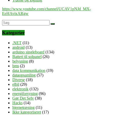
Ydelse og logning
https://www.youtube.com/channel/UCAV1pNJd_MX-
EeHAvixARgw
Kategorier
.NET
(11)
android
(13)
arduino singleboard
(134)
Batteri til solpanel
(26)
belysning
(8)
bms
(2)
data kommunikation
(19)
dataopsamling
(57)
Diverse
(18)
elbil
(29)
elektronik
(132)
energiforsyning
(96)
Gør Det Selv
(38)
Hacks
(14)
hjernetræning
(11)
Ikke kategoriseret
(17)