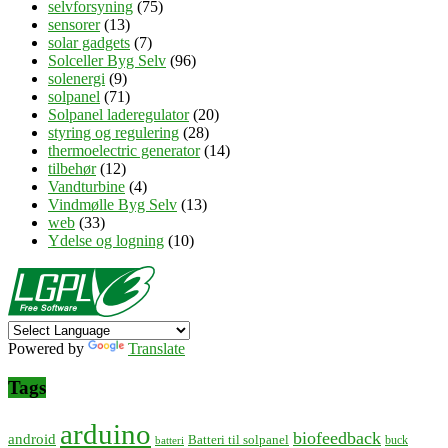
selvforsyning
(75)
sensorer
(13)
solar gadgets
(7)
Solceller Byg Selv
(96)
solenergi
(9)
solpanel
(71)
Solpanel laderegulator
(20)
styring og regulering
(28)
thermoelectric generator
(14)
tilbehør
(12)
Vandturbine
(4)
Vindmølle Byg Selv
(13)
web
(33)
Ydelse og logning
(10)
Powered by
Translate
Tags
arduino
biofeedback
android
Batteri til solpanel
buck
batteri