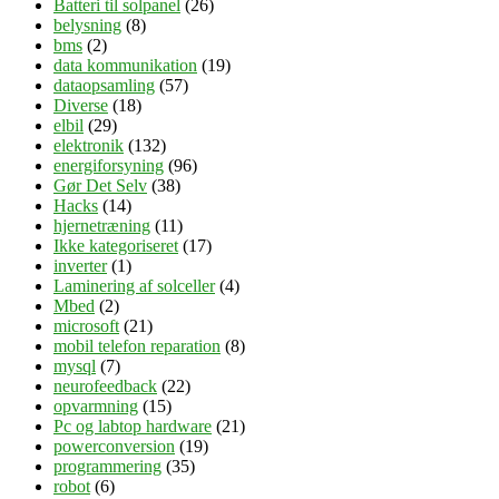
Batteri til solpanel
(26)
belysning
(8)
bms
(2)
data kommunikation
(19)
dataopsamling
(57)
Diverse
(18)
elbil
(29)
elektronik
(132)
energiforsyning
(96)
Gør Det Selv
(38)
Hacks
(14)
hjernetræning
(11)
Ikke kategoriseret
(17)
inverter
(1)
Laminering af solceller
(4)
Mbed
(2)
microsoft
(21)
mobil telefon reparation
(8)
mysql
(7)
neurofeedback
(22)
opvarmning
(15)
Pc og labtop hardware
(21)
powerconversion
(19)
programmering
(35)
robot
(6)