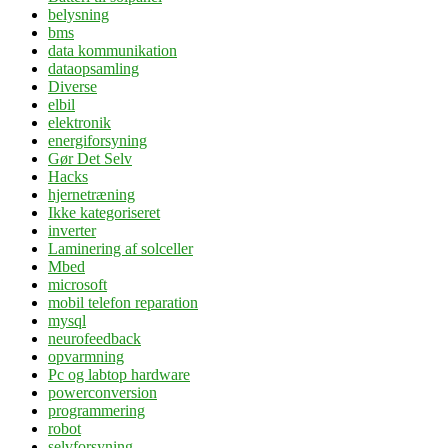
belysning
bms
data kommunikation
dataopsamling
Diverse
elbil
elektronik
energiforsyning
Gør Det Selv
Hacks
hjernetræning
Ikke kategoriseret
inverter
Laminering af solceller
Mbed
microsoft
mobil telefon reparation
mysql
neurofeedback
opvarmning
Pc og labtop hardware
powerconversion
programmering
robot
selvforsyning