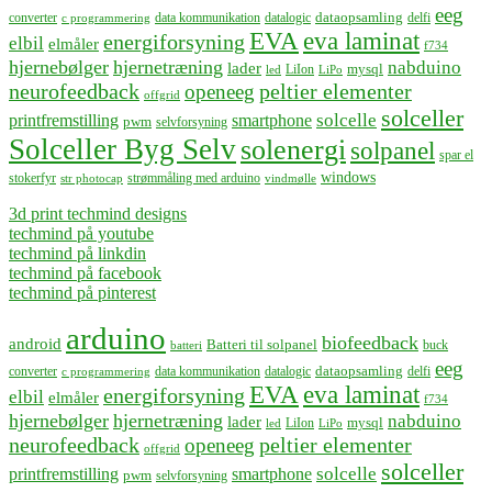
eeg
dataopsamling
converter
data kommunikation
datalogic
delfi
c programmering
EVA
eva laminat
energiforsyning
elbil
elmåler
f734
hjernebølger
hjernetræning
nabduino
lader
mysql
LiIon
led
LiPo
neurofeedback
peltier elementer
openeeg
offgrid
solceller
solcelle
printfremstilling
smartphone
pwm
selvforsyning
Solceller Byg Selv
solenergi
solpanel
spar el
windows
stokerfyr
strømmåling med arduino
str photocap
vindmølle
3d print techmind designs
techmind på youtube
techmind på linkdin
techmind på facebook
techmind på pinterest
arduino
biofeedback
android
Batteri til solpanel
buck
batteri
eeg
dataopsamling
converter
data kommunikation
datalogic
delfi
c programmering
EVA
eva laminat
energiforsyning
elbil
elmåler
f734
hjernebølger
hjernetræning
nabduino
lader
mysql
LiIon
led
LiPo
neurofeedback
peltier elementer
openeeg
offgrid
solceller
solcelle
printfremstilling
smartphone
pwm
selvforsyning