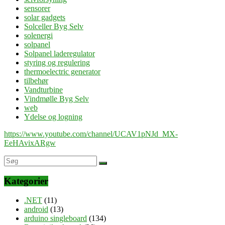
sensorer
solar gadgets
Solceller Byg Selv
solenergi
solpanel
Solpanel laderegulator
styring og regulering
thermoelectric generator
tilbehør
Vandturbine
Vindmølle Byg Selv
web
Ydelse og logning
https://www.youtube.com/channel/UCAV1pNJd_MX-
EeHAvixARgw
Kategorier
.NET
(11)
android
(13)
arduino singleboard
(134)