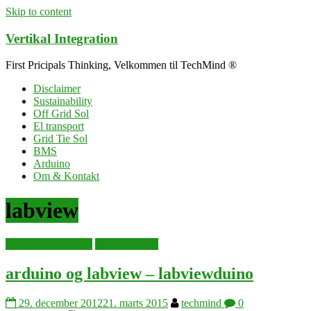
Skip to content
Vertikal Integration
First Pricipals Thinking, Velkommen til TechMind ®
Disclaimer
Sustainability
Off Grid Sol
El transport
Grid Tie Sol
BMS
Arduino
Om & Kontakt
labview
arduino singleboard
dataopsamling
arduino og labview – labviewduino
29. december 2012
21. marts 2015
techmind
0