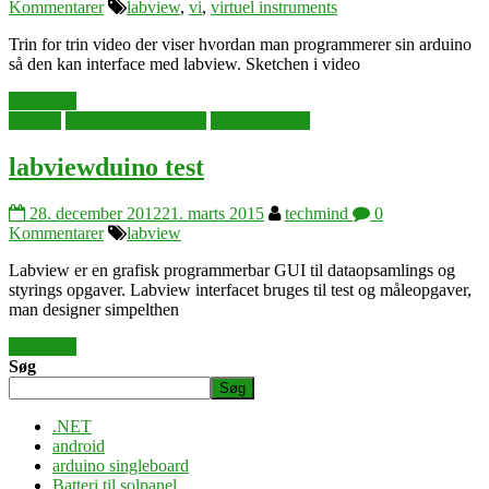
Kommentarer
labview
,
vi
,
virtuel instruments
Trin for trin video der viser hvordan man programmerer sin arduino
så den kan interface med labview. Sketchen i video
Læs mere
android
data kommunikation
dataopsamling
labviewduino test
28. december 2012
21. marts 2015
techmind
0
Kommentarer
labview
Labview er en grafisk programmerbar GUI til dataopsamlings og
styrings opgaver. Labview interfacet bruges til test og måleopgaver,
man designer simpelthen
Læs mere
Søg
Søg
.NET
android
arduino singleboard
Batteri til solpanel