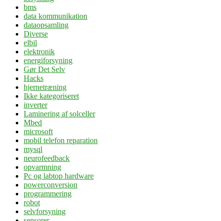
bms
data kommunikation
dataopsamling
Diverse
elbil
elektronik
energiforsyning
Gør Det Selv
Hacks
hjernetræning
Ikke kategoriseret
inverter
Laminering af solceller
Mbed
microsoft
mobil telefon reparation
mysql
neurofeedback
opvarmning
Pc og labtop hardware
powerconversion
programmering
robot
selvforsyning
sensorer