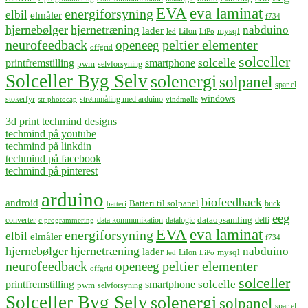
EVA
eva laminat
energiforsyning
elbil
elmåler
f734
hjernebølger
hjernetræning
nabduino
lader
mysql
LiIon
led
LiPo
neurofeedback
peltier elementer
openeeg
offgrid
solceller
solcelle
printfremstilling
smartphone
pwm
selvforsyning
Solceller Byg Selv
solenergi
solpanel
spar el
windows
stokerfyr
strømmåling med arduino
str photocap
vindmølle
3d print techmind designs
techmind på youtube
techmind på linkdin
techmind på facebook
techmind på pinterest
arduino
biofeedback
android
Batteri til solpanel
buck
batteri
eeg
dataopsamling
converter
data kommunikation
datalogic
delfi
c programmering
EVA
eva laminat
energiforsyning
elbil
elmåler
f734
hjernebølger
hjernetræning
nabduino
lader
mysql
LiIon
led
LiPo
neurofeedback
peltier elementer
openeeg
offgrid
solceller
solcelle
printfremstilling
smartphone
pwm
selvforsyning
Solceller Byg Selv
solenergi
solpanel
spar el