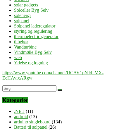
solar gadgets
Solceller Byg Selv
solenergi
solpanel
Solpanel laderegulator
styring og regulering
thermoelectric generator
tilbehør
Vandturbine
Vindmølle Byg Selv
web
Ydelse og logning
https://www.youtube.com/channel/UCAV1pNJd_MX-
EeHAvixARgw
Kategorier
.NET
(11)
android
(13)
arduino singleboard
(134)
Batteri til solpanel
(26)