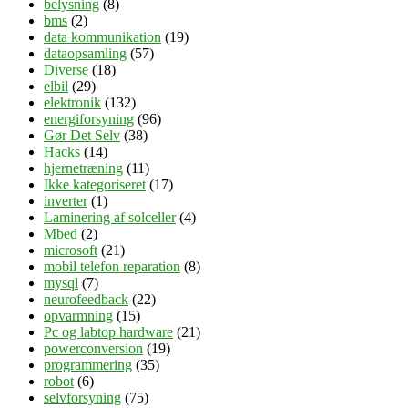
belysning
(8)
bms
(2)
data kommunikation
(19)
dataopsamling
(57)
Diverse
(18)
elbil
(29)
elektronik
(132)
energiforsyning
(96)
Gør Det Selv
(38)
Hacks
(14)
hjernetræning
(11)
Ikke kategoriseret
(17)
inverter
(1)
Laminering af solceller
(4)
Mbed
(2)
microsoft
(21)
mobil telefon reparation
(8)
mysql
(7)
neurofeedback
(22)
opvarmning
(15)
Pc og labtop hardware
(21)
powerconversion
(19)
programmering
(35)
robot
(6)
selvforsyning
(75)