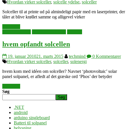
Hvordan virker solceller
,
solcelle ydelse
,
solceller
Solceller til at printe ud på almindeligt papir med en laserprinter, der
tåler at blive krøllet samme og alligevel virker
Læs mere
energiforsyning
Solceller Byg Selv
solpanel
hvem opfandt solcellen
19. januar 2010
21. marts 2015
techmind
0 Kommentarer
Hvordan virker solceller
,
solceller
,
solenergi
hvem kom med idéen om solceller? Navnet ‘photovoltaic’ solar
panel solpanel, er afledt af det græske ord ‘Phos’ der betyder
Læs mere
Søg
Søg
.NET
android
arduino singleboard
Batteri til solpanel
belysning