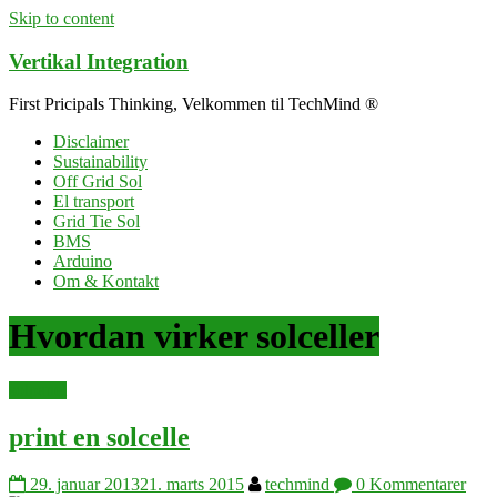
Skip to content
Vertikal Integration
First Pricipals Thinking, Velkommen til TechMind ®
Disclaimer
Sustainability
Off Grid Sol
El transport
Grid Tie Sol
BMS
Arduino
Om & Kontakt
Hvordan virker solceller
solpanel
print en solcelle
29. januar 2013
21. marts 2015
techmind
0 Kommentarer