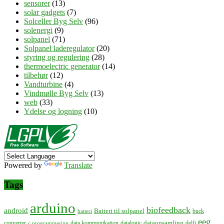
sensorer
(13)
solar gadgets
(7)
Solceller Byg Selv
(96)
solenergi
(9)
solpanel
(71)
Solpanel laderegulator
(20)
styring og regulering
(28)
thermoelectric generator
(14)
tilbehør
(12)
Vandturbine
(4)
Vindmølle Byg Selv
(13)
web
(33)
Ydelse og logning
(10)
Powered by
Translate
Tags
arduino
biofeedback
android
Batteri til solpanel
buck
batteri
eeg
dataopsamling
converter
data kommunikation
datalogic
delfi
c programmering