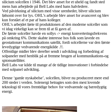
silicium solcellen i 1946. Det blev anset for et uheld og fandt sted
mens han arbejdede på Bell Labs med hans halvledere.
Ved påvirkning af silicium med visse urenheder, bliver silicium
følsomt over for lys. OHL’s arbejde blev anset for avanceret og blev
kun forstået af et par af hans kolleger.
OHL’s arbejdet førte til produktionen af den moderne solceller som
vi idag virkeligt kan se frem til at få gavn af.
De første solceller havde en sollys -> energi konverteringsfrekvens
på omkring 6%. Dette skabte interesse hos folk som lavede en
geostationær kommunikations satellit, fordi solcellerne var den første
levedygtige vedvarende energikilde .!!.
Offentlige midler blev derefter sendt i udvikling og forbedring af
solpaneler med henblik på at fremme brugen af kommunikations-og
spionsatellitter.
Bell Labs var kilde til mange af de tidlige innovationer i forbindelse
med solpanel udvikling.
Denne ‘gamle nyskabelse’, solcellen, bliver nu produceret mere end
200 steder i verden. Solenergi betragtes som den mest lovende
teknologi til vores fremtidige behov for vedvarende og bæredygtig
energi.