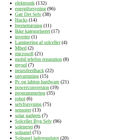
elektronik
(132)
energiforsyning
(96)
Gør Det Selv
(38)
Hacks
(14)
hjernetræning
(11)
Ikke kategoriseret
(17)
inverter
(1)
Laminering af solceller
(4)
Mbed
(2)
microsoft
(21)
mobil telefon reparation
(8)
mysql
(7)
neurofeedback
(22)
opvarmning
(15)
Pc og labtop hardware
(21)
powerconversion
(19)
programmering
(35)
robot
(6)
selvforsyning
(75)
sensorer
(13)
solar gadgets
(7)
Solceller Byg Selv
(96)
solenergi
(9)
solpanel
(71)
Solpanel laderegulator
(20)