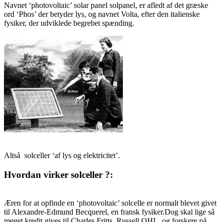
Navnet ‘photovoltaic’ solar panel solpanel, er afledt af det græske
ord ‘Phos’ der betyder lys, og navnet Volta, efter den italienske
fysiker, der udviklede begrebet spænding.
Altså solceller ‘af lys og elektricitet’.
Hvordan virker solceller ?:
Æren for at opfinde en ‘photovoltaic’ solcelle er normalt blevet givet
til Alexandre-Edmund Becquerel, en fransk fysiker.Dog skal lige så
meget kredit gives til Charles Fritts, Russell OHL, og forskere på