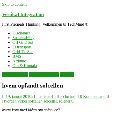
Skip to content
Vertikal Integration
First Pricipals Thinking, Velkommen til TechMind ®
Disclaimer
Sustainability
Off Grid Sol
El transport
Grid Tie Sol
BMS
Arduino
Om & Kontakt
energiforsyning
Solceller Byg Selv
solpanel
hvem opfandt solcellen
19. januar 2010
21. marts 2015
techmind
0 Kommentarer
Hvordan virker solceller
,
solceller
,
solenergi
hvem kom med idéen om solceller?