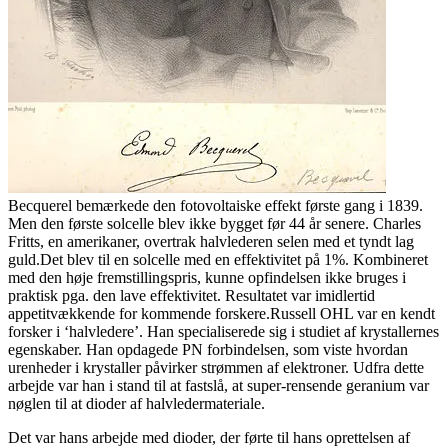
Becquerel bemærkede den fotovoltaiske effekt første gang i 1839.
Men den første solcelle blev ikke bygget før 44 år senere. Charles
Fritts, en amerikaner, overtrak halvlederen selen med et tyndt lag
guld.Det blev til en solcelle med en effektivitet på 1%. Kombineret
med den høje fremstillingspris, kunne opfindelsen ikke bruges i
praktisk
pga. den lave effektivitet. Resultatet var imidlertid
appetitvækkende for kommende forskere.Russell OHL var en kendt
forsker i ‘halvledere’. Han specialiserede sig i studiet af krystallernes
egenskaber. Han opdagede PN forbindelsen, som viste hvordan
urenheder i krystaller påvirker strømmen af elektroner. Udfra dette
arbejde var han i stand til at fastslå, at super-rensende geranium var
nøglen til at dioder af halvledermateriale.
Det var hans arbejde med dioder, der førte til hans oprettelsen af