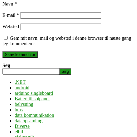
Navn
*
E-mail
*
Websted
Gem mit navn, mail og websted i denne browser til næste gang
jeg kommenterer.
Søg
Søg
.NET
android
arduino singleboard
Batteri til solpanel
belysning
bms
data kommunikation
dataopsamling
Diverse
elbil