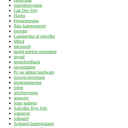
elektronik
energiforsyning
Gør Det Selv
Hacks
hjernetræning
Ikke kategoriseret
inverter
Laminering af solceller
Mbed
microsoft
mobil telefon reparation
mysql
neurofeedback
opvarmning
Pc og labtop hardware
powerconversion
programmering
robot
selvforsyning
sensorer
solar gadgets
Solceller Byg Selv
solenergi
solpanel
Solpanel laderegulator