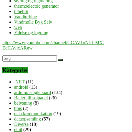
styring og regulering
thermoelectric generator
tilbehør
Vandturbine
Vindmølle Byg Selv
web
Ydelse og logning
https://www.youtube.com/channel/UCAV1pNJd_MX-
EeHAvixARgw
Kategorier
.NET
(11)
android
(13)
arduino singleboard
(134)
Batteri til solpanel
(26)
belysning
(8)
bms
(2)
data kommunikation
(19)
dataopsamling
(57)
Diverse
(18)
elbil
(29)