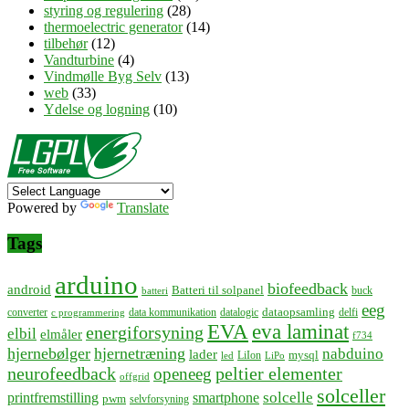
styring og regulering
(28)
thermoelectric generator
(14)
tilbehør
(12)
Vandturbine
(4)
Vindmølle Byg Selv
(13)
web
(33)
Ydelse og logning
(10)
Powered by
Translate
Tags
arduino
biofeedback
android
Batteri til solpanel
buck
batteri
eeg
dataopsamling
converter
data kommunikation
datalogic
delfi
c programmering
EVA
eva laminat
energiforsyning
elbil
elmåler
f734
hjernebølger
hjernetræning
nabduino
lader
mysql
LiIon
led
LiPo
neurofeedback
peltier elementer
openeeg
offgrid
solceller
solcelle
printfremstilling
smartphone
pwm
selvforsyning