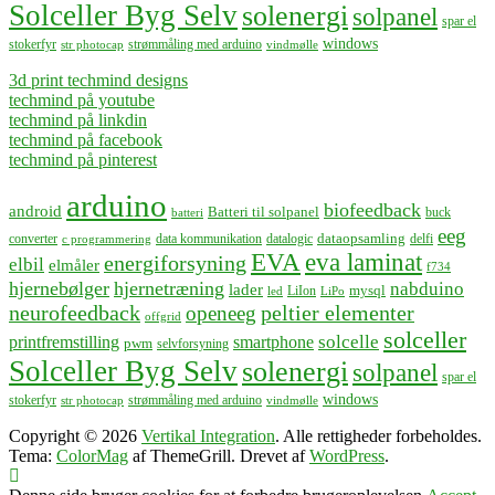
Solceller Byg Selv
solenergi
solpanel
spar el
windows
stokerfyr
strømmåling med arduino
str photocap
vindmølle
3d print techmind designs
techmind på youtube
techmind på linkdin
techmind på facebook
techmind på pinterest
arduino
biofeedback
android
Batteri til solpanel
buck
batteri
eeg
dataopsamling
converter
data kommunikation
datalogic
delfi
c programmering
EVA
eva laminat
energiforsyning
elbil
elmåler
f734
hjernebølger
hjernetræning
nabduino
lader
mysql
LiIon
led
LiPo
neurofeedback
peltier elementer
openeeg
offgrid
solceller
solcelle
printfremstilling
smartphone
pwm
selvforsyning
Solceller Byg Selv
solenergi
solpanel
spar el
windows
stokerfyr
strømmåling med arduino
str photocap
vindmølle
Copyright © 2026
Vertikal Integration
. Alle rettigheder forbeholdes.
Tema:
ColorMag
af ThemeGrill. Drevet af
WordPress
.