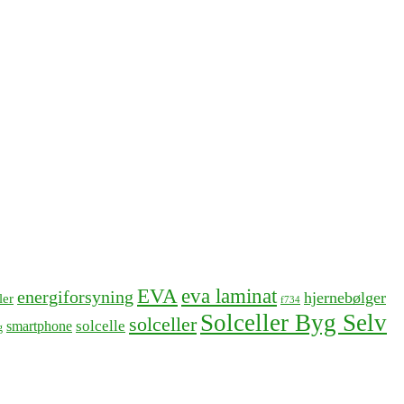
EVA
eva laminat
energiforsyning
hjernebølger
ler
f734
Solceller Byg Selv
solceller
solcelle
smartphone
g