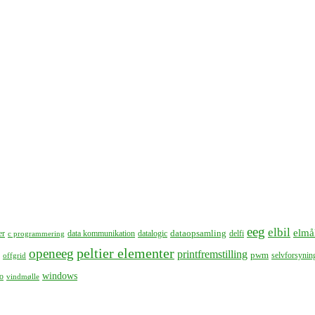
eeg
elbil
elmå
dataopsamling
er
data kommunikation
datalogic
delfi
c programmering
peltier elementer
openeeg
printfremstilling
pwm
selvforsynin
offgrid
windows
o
vindmølle