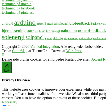
techmind på linkdin
techmind på facebook
techmind på pinterest
arduino
biofeedback
android
Batteri til solpanel
buck convert
batteri
neurofeedback
hjernetræning
nabduino
lader
mysql
LiIon
led
LiPo
solenergi
solpanel
spar el
stokerfyr
strømmåling med arduin
str photocap
Copyright © 2026
Vertikal Integration
. Alle rettigheder forbeholdes.
Tema:
ColorMag
af ThemeGrill. Drevet af
WordPress
.
Denne side bruger cookies for at forbedre brugeroplevelsen
Accept
R
Luk
Privacy Overview
This website uses cookies to improve your experience while you navigat
working of basic functionalities of the website. We also use third-pa
consent. You also have the option to opt-out of these cookies. But op
Necessary