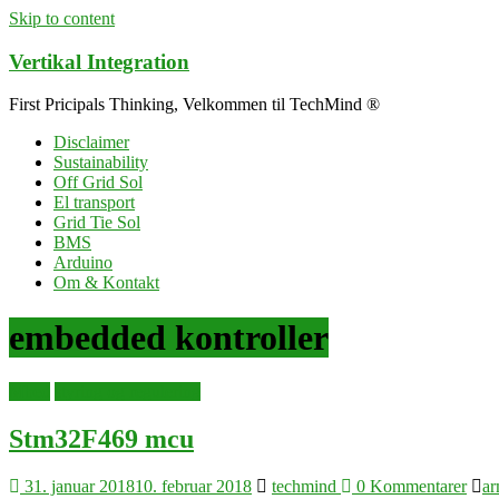
Skip to content
Vertikal Integration
First Pricipals Thinking, Velkommen til TechMind ®
Disclaimer
Sustainability
Off Grid Sol
El transport
Grid Tie Sol
BMS
Arduino
Om & Kontakt
embedded kontroller
Mbed
styring og regulering
Stm32F469 mcu
31. januar 2018
10. februar 2018
techmind
0 Kommentarer
a