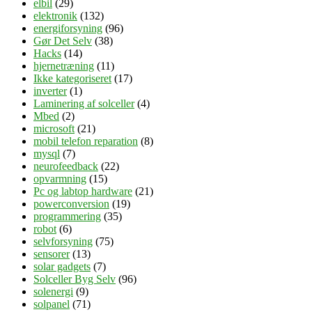
elbil
(29)
elektronik
(132)
energiforsyning
(96)
Gør Det Selv
(38)
Hacks
(14)
hjernetræning
(11)
Ikke kategoriseret
(17)
inverter
(1)
Laminering af solceller
(4)
Mbed
(2)
microsoft
(21)
mobil telefon reparation
(8)
mysql
(7)
neurofeedback
(22)
opvarmning
(15)
Pc og labtop hardware
(21)
powerconversion
(19)
programmering
(35)
robot
(6)
selvforsyning
(75)
sensorer
(13)
solar gadgets
(7)
Solceller Byg Selv
(96)
solenergi
(9)
solpanel
(71)