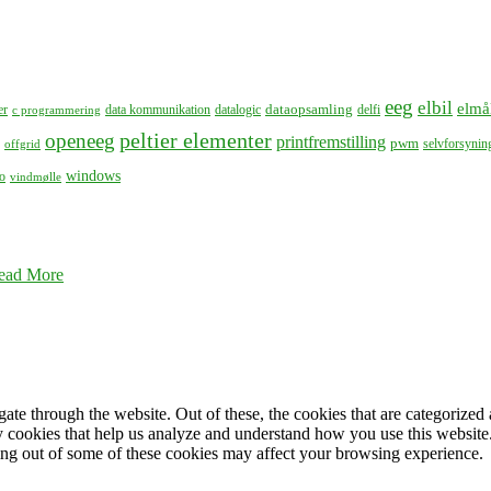
eeg
elbil
elmå
dataopsamling
er
data kommunikation
datalogic
delfi
c programmering
peltier elementer
openeeg
printfremstilling
pwm
selvforsynin
offgrid
windows
o
vindmølle
ead More
e through the website. Out of these, the cookies that are categorized a
rty cookies that help us analyze and understand how you use this websit
ting out of some of these cookies may affect your browsing experience.