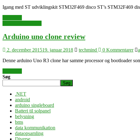
Igang med ST udviklingskit STM32F469 disco ST’s STM32F469 disco kit
Læs mere
arduino singleboard
Arduino uno clone review
2. december 2015
19. januar 2018
techmind
0 Kommentarer
a
Denne arduino Uno R3 clone har samme processor og bootloader som
Læs mere
Søg
Søg
.NET
android
arduino singleboard
Batteri til solpanel
belysning
bms
data kommunikation
dataopsamling
Diverse