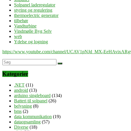
Solpanel laderegulator
styring og regulering
thermoelectric generator
tilbehør
Vandturbine
Vindmølle Byg Selv
web
Ydelse og logning
https://www.youtube.com/channel/UCAV1pNJd_MX-EeHAvixAR
Kategorier
.NET
(11)
android
(13)
arduino singleboard
(134)
Batteri til solpanel
(26)
belysning
(8)
bms
(2)
data kommunikation
(19)
dataopsamling
(57)
Diverse
(18)