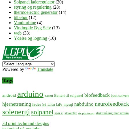
Solpanel laderegulator
(20)
styring og regulering
(28)
thermoelectric generator
(14)
tilbehør
(12)
Vandturbine
(4)
Vindmølle Byg Selv
(13)
web
(33)
Ydelse og logning
(10)
Powered by
Translate
Tags
arduino
biofeedback
android
Batteri til solpanel
buck convert
batteri
neurofeedback
hjernetræning
nabduino
lader
mysql
LiIon
led
LiPo
solenergi
solpanel
spar el
stokerfyr
strømmåling med arduin
str photocap
3d print techmind designs
techmind på youtube