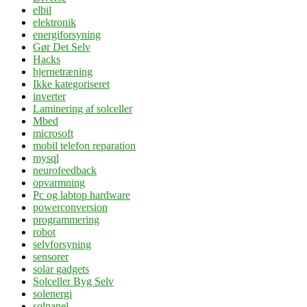
elbil
elektronik
energiforsyning
Gør Det Selv
Hacks
hjernetræning
Ikke kategoriseret
inverter
Laminering af solceller
Mbed
microsoft
mobil telefon reparation
mysql
neurofeedback
opvarmning
Pc og labtop hardware
powerconversion
programmering
robot
selvforsyning
sensorer
solar gadgets
Solceller Byg Selv
solenergi
solpanel