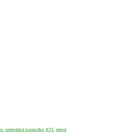
rm
,
embedded kontroller
,
IOT
,
mbed