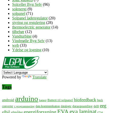
Solceller Byg Selv
(96)
solenergi
(9)
solpanel
(71)
Solpanel laderegulator
(20)
styring og regulering
(28)
thermoelectric generator
(14)
tilbehør
(12)
Vandturbine
(4)
Vindmølle Byg Selv
(13)
web
(33)
Ydelse og logning
(10)
Powered by
Translate
Tags
arduino
biofeedback
android
Batteri til solpanel
buck
batteri
eeg
dataopsamling
converter
data kommunikation
datalogic
delfi
c programmering
EVA
eva laminat
energiforsyning
elbil
elmåler
f734