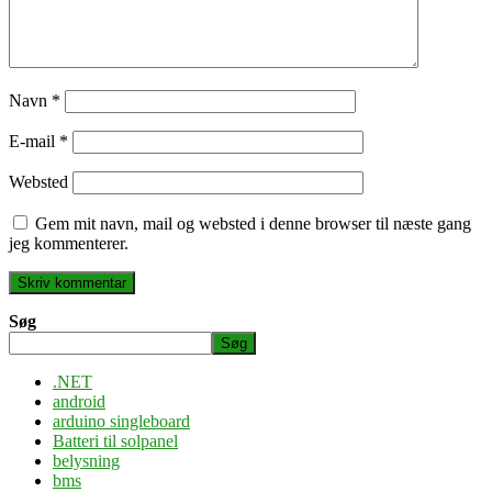
Navn
*
E-mail
*
Websted
Gem mit navn, mail og websted i denne browser til næste gang
jeg kommenterer.
Søg
Søg
.NET
android
arduino singleboard
Batteri til solpanel
belysning
bms