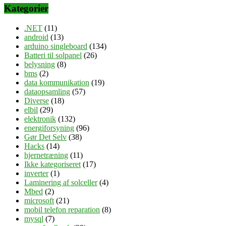
Kategorier
.NET
(11)
android
(13)
arduino singleboard
(134)
Batteri til solpanel
(26)
belysning
(8)
bms
(2)
data kommunikation
(19)
dataopsamling
(57)
Diverse
(18)
elbil
(29)
elektronik
(132)
energiforsyning
(96)
Gør Det Selv
(38)
Hacks
(14)
hjernetræning
(11)
Ikke kategoriseret
(17)
inverter
(1)
Laminering af solceller
(4)
Mbed
(2)
microsoft
(21)
mobil telefon reparation
(8)
mysql
(7)