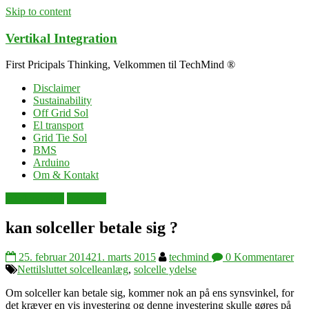
Skip to content
Vertikal Integration
First Pricipals Thinking, Velkommen til TechMind ®
Disclaimer
Sustainability
Off Grid Sol
El transport
Grid Tie Sol
BMS
Arduino
Om & Kontakt
selvforsyning
solenergi
kan solceller betale sig ?
25. februar 2014
21. marts 2015
techmind
0 Kommentarer
Nettilsluttet solcelleanlæg
,
solcelle ydelse
Om solceller kan betale sig, kommer nok an på ens synsvinkel, for
det kræver en vis investering og denne investering skulle gøres på