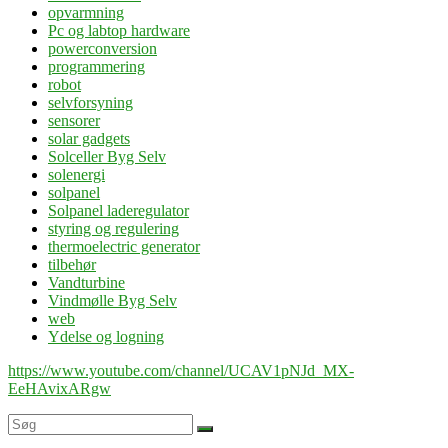
opvarmning
Pc og labtop hardware
powerconversion
programmering
robot
selvforsyning
sensorer
solar gadgets
Solceller Byg Selv
solenergi
solpanel
Solpanel laderegulator
styring og regulering
thermoelectric generator
tilbehør
Vandturbine
Vindmølle Byg Selv
web
Ydelse og logning
https://www.youtube.com/channel/UCAV1pNJd_MX-
EeHAvixARgw