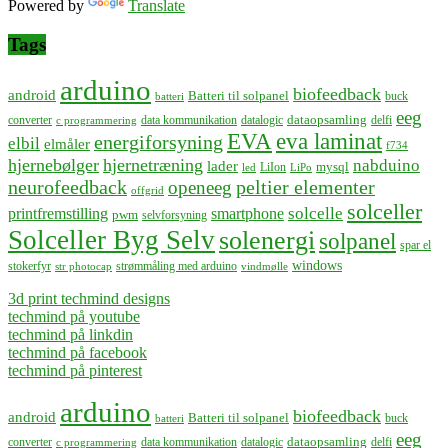
Powered by
Translate
Tags
arduino
biofeedback
android
Batteri til solpanel
buck
batteri
eeg
dataopsamling
converter
data kommunikation
datalogic
delfi
c programmering
EVA
eva laminat
energiforsyning
elbil
elmåler
f734
hjernebølger
hjernetræning
nabduino
lader
mysql
LiIon
led
LiPo
neurofeedback
peltier elementer
openeeg
offgrid
solceller
solcelle
printfremstilling
smartphone
pwm
selvforsyning
Solceller Byg Selv
solenergi
solpanel
spar el
windows
stokerfyr
strømmåling med arduino
str photocap
vindmølle
3d print techmind designs
techmind på youtube
techmind på linkdin
techmind på facebook
techmind på pinterest
arduino
biofeedback
android
Batteri til solpanel
buck
batteri
eeg
dataopsamling
converter
data kommunikation
datalogic
delfi
c programmering