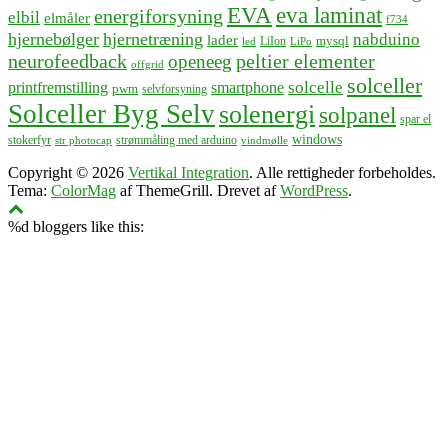
EVA
eva laminat
energiforsyning
elbil
elmåler
f734
hjernebølger
hjernetræning
nabduino
lader
mysql
LiIon
led
LiPo
neurofeedback
peltier elementer
openeeg
offgrid
solceller
solcelle
printfremstilling
smartphone
pwm
selvforsyning
Solceller Byg Selv
solenergi
solpanel
spar el
windows
stokerfyr
strømmåling med arduino
str photocap
vindmølle
Copyright © 2026
Vertikal Integration
. Alle rettigheder forbeholdes.
Tema:
ColorMag
af ThemeGrill. Drevet af
WordPress
.
%d
bloggers like this: