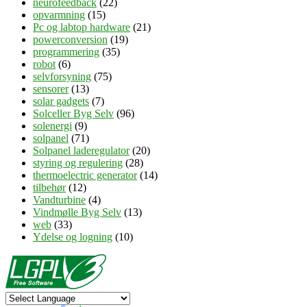
neurofeedback
(22)
opvarmning
(15)
Pc og labtop hardware
(21)
powerconversion
(19)
programmering
(35)
robot
(6)
selvforsyning
(75)
sensorer
(13)
solar gadgets
(7)
Solceller Byg Selv
(96)
solenergi
(9)
solpanel
(71)
Solpanel laderegulator
(20)
styring og regulering
(28)
thermoelectric generator
(14)
tilbehør
(12)
Vandturbine
(4)
Vindmølle Byg Selv
(13)
web
(33)
Ydelse og logning
(10)