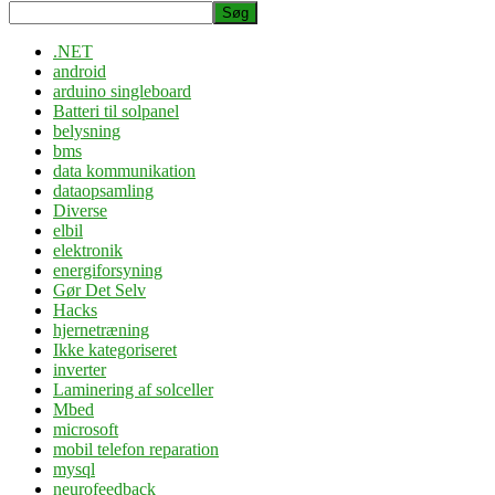
Søg
.NET
android
arduino singleboard
Batteri til solpanel
belysning
bms
data kommunikation
dataopsamling
Diverse
elbil
elektronik
energiforsyning
Gør Det Selv
Hacks
hjernetræning
Ikke kategoriseret
inverter
Laminering af solceller
Mbed
microsoft
mobil telefon reparation
mysql
neurofeedback