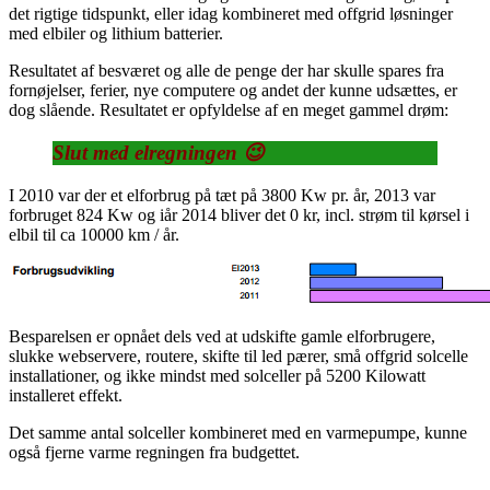
det rigtige tidspunkt, eller idag kombineret med offgrid løsninger
med elbiler og lithium batterier.
Resultatet af besværet og alle de penge der har skulle spares fra
fornøjelser, ferier, nye computere og andet der kunne udsættes, er
dog slående. Resultatet er opfyldelse af en meget gammel drøm:
Slut med elregningen 😉
I 2010 var der et elforbrug på tæt på 3800 Kw pr. år, 2013 var
forbruget 824 Kw og iår 2014 bliver det 0 kr, incl. strøm til kørsel i
elbil til ca 10000 km / år.
Besparelsen er opnået dels ved at udskifte gamle elforbrugere,
slukke webservere, routere, skifte til
led pærer, små offgrid solcelle
installationer, og ikke mindst med solceller på 5200 Kilowatt
installeret effekt.
Det samme antal solceller kombineret med en varmepumpe, kunne
også fjerne varme regningen fra budgettet.