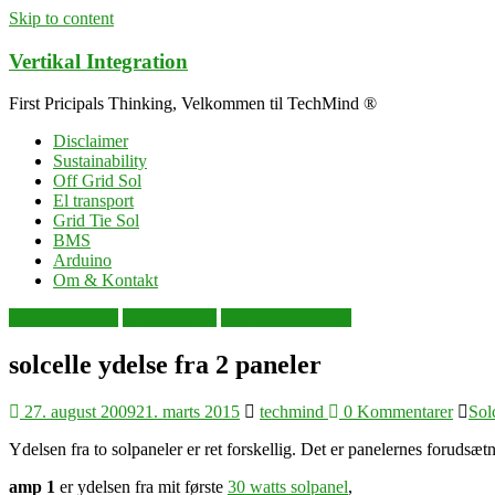
Skip to content
Vertikal Integration
First Pricipals Thinking, Velkommen til TechMind ®
Disclaimer
Sustainability
Off Grid Sol
El transport
Grid Tie Sol
BMS
Arduino
Om & Kontakt
energiforsyning
selvforsyning
Solceller Byg Selv
solcelle ydelse fra 2 paneler
27. august 2009
21. marts 2015
techmind
0 Kommentarer
Sol
Ydelsen fra to solpaneler er ret forskellig. Det er panelernes forudsæt
amp 1
er ydelsen fra mit første
30 watts solpanel
,