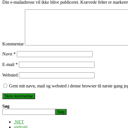
Din e-mailadresse vil ikke blive publiceret.
Krævede felter er marker
Kommentar
Navn
*
E-mail
*
Websted
Gem mit navn, mail og websted i denne browser til næste gang j
Søg
Søg
.NET
android