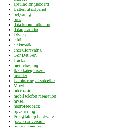
arduino singleboard
Batteri til solpanel
belysning
bms
data kommunikation
dataopsamling
Diverse
elbil
elektronik
energiforsyning
Gør Det Selv
Hacks
hjernetræning
Ikke kategoriseret
inverter
Laminering af solceller
Mbed
microsoft
mobil telefon reparation
mysql
neurofeedback
opvarmning
Pc og labtop hardware
powerconversion
programmering