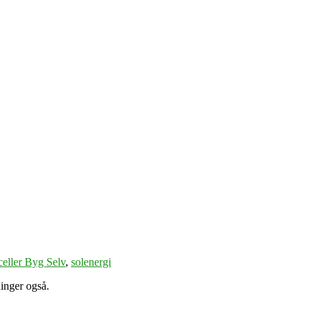
celler Byg Selv
,
solenergi
ninger også.