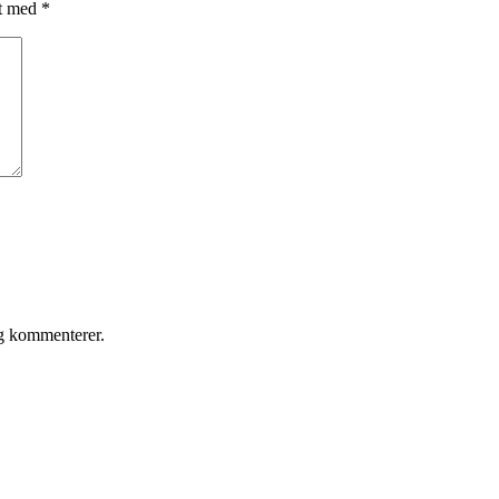
et med
*
eg kommenterer.