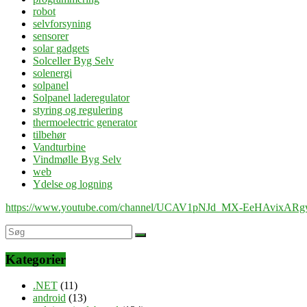
robot
selvforsyning
sensorer
solar gadgets
Solceller Byg Selv
solenergi
solpanel
Solpanel laderegulator
styring og regulering
thermoelectric generator
tilbehør
Vandturbine
Vindmølle Byg Selv
web
Ydelse og logning
https://www.youtube.com/channel/UCAV1pNJd_MX-EeHAvixAR
Kategorier
.NET
(11)
android
(13)