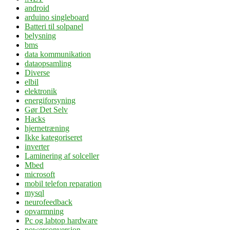
android
arduino singleboard
Batteri til solpanel
belysning
bms
data kommunikation
dataopsamling
Diverse
elbil
elektronik
energiforsyning
Gør Det Selv
Hacks
hjernetræning
Ikke kategoriseret
inverter
Laminering af solceller
Mbed
microsoft
mobil telefon reparation
mysql
neurofeedback
opvarmning
Pc og labtop hardware
powerconversion