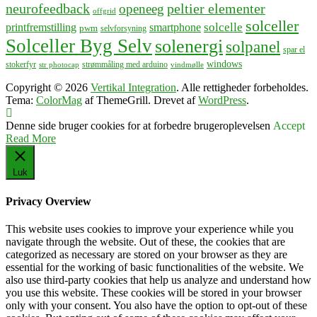
neurofeedback
peltier elementer
openeeg
offgrid
solceller
solcelle
printfremstilling
smartphone
pwm
selvforsyning
Solceller Byg Selv
solenergi
solpanel
spar el
windows
stokerfyr
strømmåling med arduino
str photocap
vindmølle
Copyright © 2026
Vertikal Integration
. Alle rettigheder forbeholdes.
Tema:
ColorMag
af ThemeGrill. Drevet af
WordPress
.
Denne side bruger cookies for at forbedre brugeroplevelsen
Accept
Read More
Luk
Privacy Overview
This website uses cookies to improve your experience while you
navigate through the website. Out of these, the cookies that are
categorized as necessary are stored on your browser as they are
essential for the working of basic functionalities of the website. We
also use third-party cookies that help us analyze and understand how
you use this website. These cookies will be stored in your browser
only with your consent. You also have the option to opt-out of these