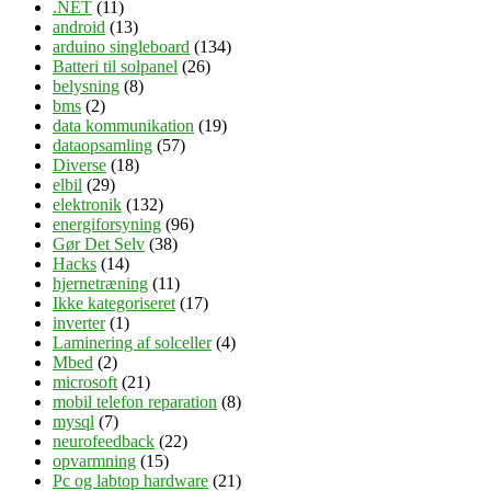
.NET
(11)
android
(13)
arduino singleboard
(134)
Batteri til solpanel
(26)
belysning
(8)
bms
(2)
data kommunikation
(19)
dataopsamling
(57)
Diverse
(18)
elbil
(29)
elektronik
(132)
energiforsyning
(96)
Gør Det Selv
(38)
Hacks
(14)
hjernetræning
(11)
Ikke kategoriseret
(17)
inverter
(1)
Laminering af solceller
(4)
Mbed
(2)
microsoft
(21)
mobil telefon reparation
(8)
mysql
(7)
neurofeedback
(22)
opvarmning
(15)
Pc og labtop hardware
(21)