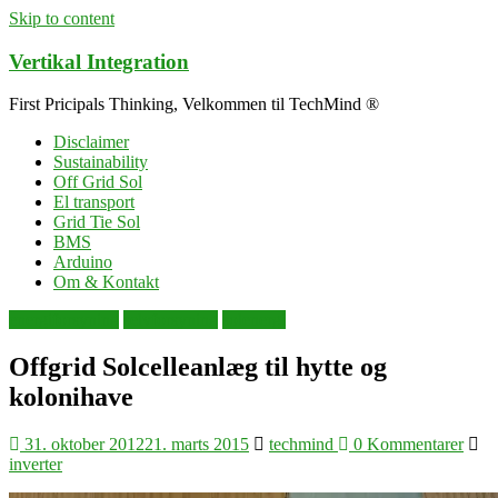
Skip to content
Vertikal Integration
First Pricipals Thinking, Velkommen til TechMind ®
Disclaimer
Sustainability
Off Grid Sol
El transport
Grid Tie Sol
BMS
Arduino
Om & Kontakt
energiforsyning
selvforsyning
solenergi
Offgrid Solcelleanlæg til hytte og
kolonihave
31. oktober 2012
21. marts 2015
techmind
0 Kommentarer
inverter