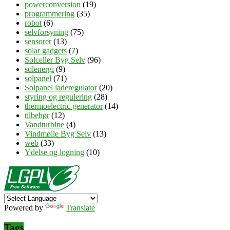
powerconversion
(19)
programmering
(35)
robot
(6)
selvforsyning
(75)
sensorer
(13)
solar gadgets
(7)
Solceller Byg Selv
(96)
solenergi
(9)
solpanel
(71)
Solpanel laderegulator
(20)
styring og regulering
(28)
thermoelectric generator
(14)
tilbehør
(12)
Vandturbine
(4)
Vindmølle Byg Selv
(13)
web
(33)
Ydelse og logning
(10)
Powered by
Translate
Tags