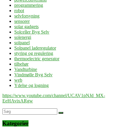
programmering
robot
selvforsyning
sensorer
solar gadgets
Solceller Byg Selv
solenergi
solpanel
Solpanel laderegulator
styring og regulering
thermoelectric generator
tilbehør
Vandturbine
Vindmølle Byg Selv
web
Ydelse og logning
https://www.youtube.com/channel/UCAV1pNJd_MX-
EeHAvixARgw
Kategorier