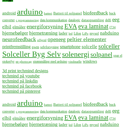
arduino
biofeedback
android
Batteri til solpanel
buck
batteri
eeg
dataopsamling
converter
data kommunikation
datalogic
delfi
c programmering
EVA
eva laminat
energiforsyning
elbil
elmåler
f734
hjernebølger
hjernetræning
nabduino
lader
mysql
LiIon
led
LiPo
neurofeedback
peltier elementer
openeeg
offgrid
solceller
solcelle
printfremstilling
smartphone
pwm
selvforsyning
Solceller Byg Selv
solenergi
solpanel
spar el
windows
stokerfyr
strømmåling med arduino
str photocap
vindmølle
3d print techmind designs
techmind på youtube
techmind på linkdin
techmind på facebook
techmind på pinterest
arduino
biofeedback
android
Batteri til solpanel
buck
batteri
eeg
dataopsamling
converter
data kommunikation
datalogic
delfi
c programmering
EVA
eva laminat
energiforsyning
elbil
elmåler
f734
hjernebølger
hjernetræning
nabduino
lader
mysql
LiIon
led
LiPo