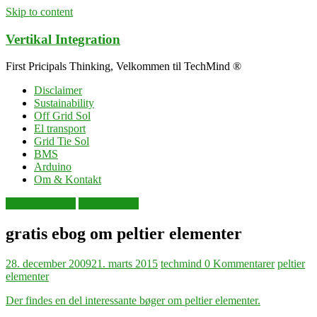
Skip to content
Vertikal Integration
First Pricipals Thinking, Velkommen til TechMind ®
Disclaimer
Sustainability
Off Grid Sol
El transport
Grid Tie Sol
BMS
Arduino
Om & Kontakt
energiforsyning
selvforsyning
gratis ebog om peltier elementer
28. december 2009
21. marts 2015
techmind
0 Kommentarer
peltier
elementer
Der findes en del interessante bøger om peltier elementer.