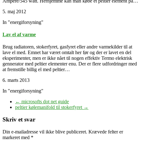
Ampere/545 watt. Herhjemme kan man købe et peltier element på…
5. maj 2012
In "energiforsyning"
Lav el af varme
Brug radiatoren, stokerfyret, gasfyret eller andre varmekilder til at
lave el med. Emnet har været omtalt her før og der er lavet en del
eksperimenter, men er ikke nået til nogen effektiv Termo elektrisk
gennerator med peltier elementer enu. Der er flere udfordringer med
at fremstille billig el med peltier…
6. marts 2013
In "energiforsyning"
←
microsofts dot net guide
peltier kølemanifold til stokerfyret
→
Skriv et svar
Din e-mailadresse vil ikke blive publiceret.
Krævede felter er
markeret med
*