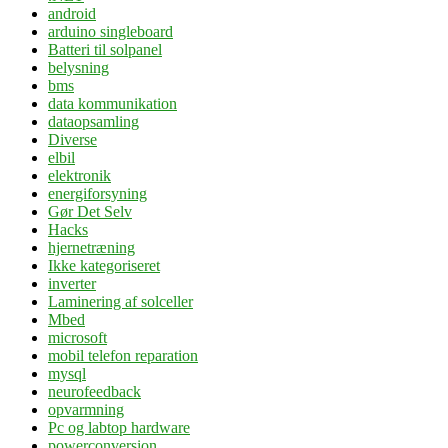
android
arduino singleboard
Batteri til solpanel
belysning
bms
data kommunikation
dataopsamling
Diverse
elbil
elektronik
energiforsyning
Gør Det Selv
Hacks
hjernetræning
Ikke kategoriseret
inverter
Laminering af solceller
Mbed
microsoft
mobil telefon reparation
mysql
neurofeedback
opvarmning
Pc og labtop hardware
powerconversion