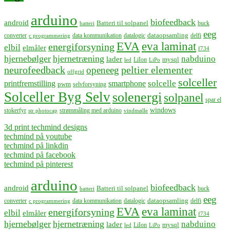
arduino
biofeedback
android
Batteri til solpanel
buck
batteri
eeg
dataopsamling
converter
data kommunikation
datalogic
delfi
c programmering
EVA
eva laminat
energiforsyning
elbil
elmåler
f734
hjernebølger
hjernetræning
nabduino
lader
mysql
LiIon
led
LiPo
neurofeedback
peltier elementer
openeeg
offgrid
solceller
solcelle
printfremstilling
smartphone
pwm
selvforsyning
Solceller Byg Selv
solenergi
solpanel
spar el
windows
stokerfyr
strømmåling med arduino
str photocap
vindmølle
3d print techmind designs
techmind på youtube
techmind på linkdin
techmind på facebook
techmind på pinterest
arduino
biofeedback
android
Batteri til solpanel
buck
batteri
eeg
dataopsamling
converter
data kommunikation
datalogic
delfi
c programmering
EVA
eva laminat
energiforsyning
elbil
elmåler
f734
hjernebølger
hjernetræning
nabduino
lader
mysql
LiIon
led
LiPo