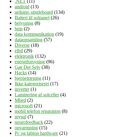
.NET
(11)
android
(13)
arduino singleboard
(134)
Batteri til solpanel
(26)
belysning
(8)
bms
(2)
data kommunikation
(19)
dataopsamling
(57)
Diverse
(18)
elbil
(29)
elektronik
(132)
energiforsyning
(96)
Gør Det Selv
(38)
Hacks
(14)
hjernetræning
(11)
Ikke kategoriseret
(17)
inverter
(1)
Laminering af solceller
(4)
Mbed
(2)
microsoft
(21)
mobil telefon reparation
(8)
mysql
(7)
neurofeedback
(22)
opvarmning
(15)
Pc og labtop hardware
(21)