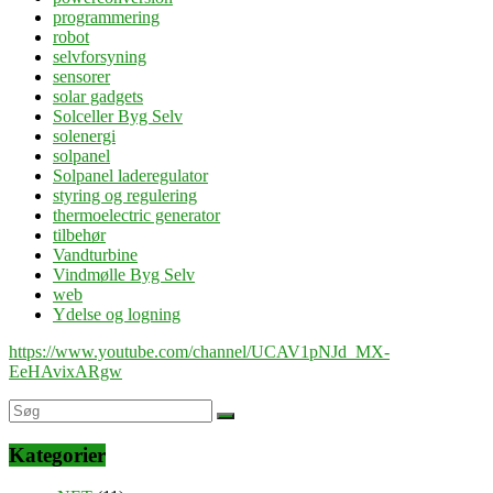
programmering
robot
selvforsyning
sensorer
solar gadgets
Solceller Byg Selv
solenergi
solpanel
Solpanel laderegulator
styring og regulering
thermoelectric generator
tilbehør
Vandturbine
Vindmølle Byg Selv
web
Ydelse og logning
https://www.youtube.com/channel/UCAV1pNJd_MX-
EeHAvixARgw
Kategorier