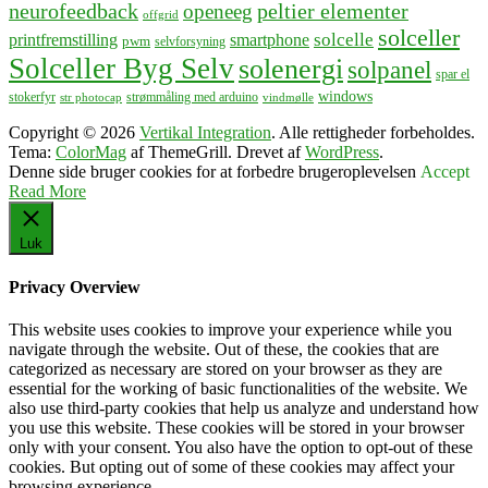
neurofeedback
peltier elementer
openeeg
offgrid
solceller
solcelle
printfremstilling
smartphone
pwm
selvforsyning
Solceller Byg Selv
solenergi
solpanel
spar el
windows
stokerfyr
strømmåling med arduino
str photocap
vindmølle
Copyright © 2026
Vertikal Integration
. Alle rettigheder forbeholdes.
Tema:
ColorMag
af ThemeGrill. Drevet af
WordPress
.
Denne side bruger cookies for at forbedre brugeroplevelsen
Accept
Read More
Luk
Privacy Overview
This website uses cookies to improve your experience while you
navigate through the website. Out of these, the cookies that are
categorized as necessary are stored on your browser as they are
essential for the working of basic functionalities of the website. We
also use third-party cookies that help us analyze and understand how
you use this website. These cookies will be stored in your browser
only with your consent. You also have the option to opt-out of these
cookies. But opting out of some of these cookies may affect your
browsing experience.