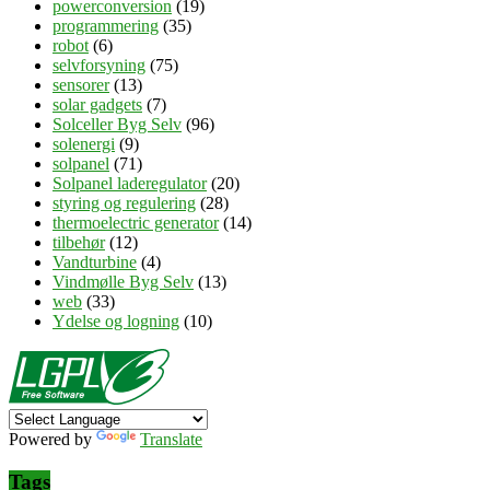
powerconversion
(19)
programmering
(35)
robot
(6)
selvforsyning
(75)
sensorer
(13)
solar gadgets
(7)
Solceller Byg Selv
(96)
solenergi
(9)
solpanel
(71)
Solpanel laderegulator
(20)
styring og regulering
(28)
thermoelectric generator
(14)
tilbehør
(12)
Vandturbine
(4)
Vindmølle Byg Selv
(13)
web
(33)
Ydelse og logning
(10)
Powered by
Translate
Tags