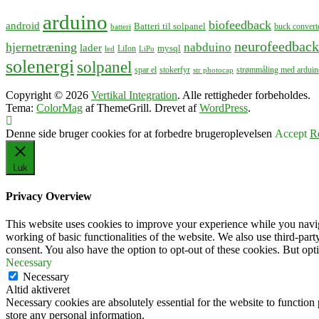
arduino
biofeedback
android
Batteri til solpanel
buck convert
batteri
neurofeedback
hjernetræning
nabduino
lader
mysql
LiIon
led
LiPo
solenergi
solpanel
spar el
stokerfyr
strømmåling med arduin
str photocap
Copyright © 2026
Vertikal Integration
. Alle rettigheder forbeholdes.
Tema:
ColorMag
af ThemeGrill. Drevet af
WordPress
.
Denne side bruger cookies for at forbedre brugeroplevelsen
Accept
R
Luk
Privacy Overview
This website uses cookies to improve your experience while you navigat
working of basic functionalities of the website. We also use third-pa
consent. You also have the option to opt-out of these cookies. But op
Necessary
Necessary
Altid aktiveret
Necessary cookies are absolutely essential for the website to function 
store any personal information.