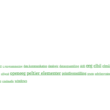
eeg
elbil
elmå
dataopsamling
er
data kommunikation
datalogic
delfi
c programmering
peltier elementer
openeeg
printfremstilling
pwm
selvforsynin
offgrid
windows
o
vindmølle