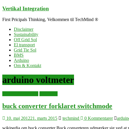
Skip
Vertikal Integration
to
content
First Pricipals Thinking, Velkommen til TechMind ®
Disclaimer
Sustainability
Off Grid Sol
El transport
Grid Tie Sol
BMS
Arduino
Om & Kontakt
arduino voltmeter
arduino singleboard
elektronik
buck converter forklaret switchmode
10. maj 2012
21. marts 2015
techmind
0 Kommentarer
arduin
wikipedia om buck converter Buck converteren udmærker sig ved at v