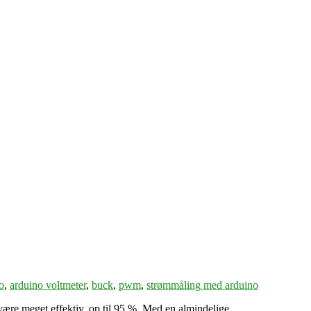
o
,
arduino voltmeter
,
buck
,
pwm
,
strømmåling med arduino
ære meget effektiv, op til 95 %. Med en almindelige