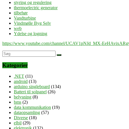
styring og regulering
thermoelectric generator
tilbehør
Vandturbine
Vindmølle Byg Selv
web
Ydelse og logning
https://www.youtube.com/channel/UCAV1pNJd_MX-EeHAvixAR
Kategorier
.NET
(11)
android
(13)
arduino singleboard
(134)
Batteri til solpanel
(26)
belysning
(8)
bms
(2)
data kommunikation
(19)
dataopsamling
(57)
Diverse
(18)
elbil
(29)
elektronik
(132)