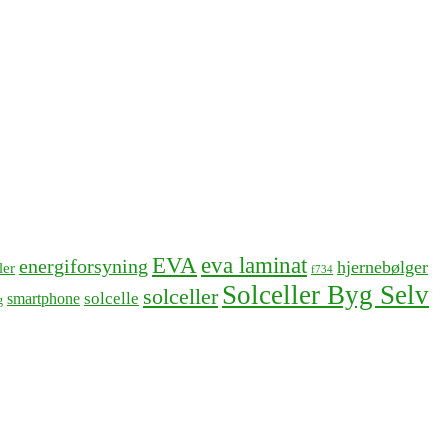
EVA
eva laminat
energiforsyning
hjernebølger
ler
f734
Solceller Byg Selv
solceller
solcelle
smartphone
g