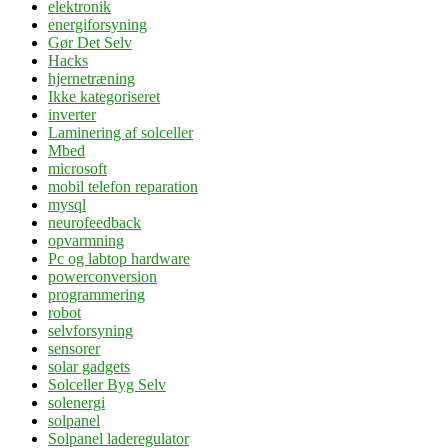
elektronik
energiforsyning
Gør Det Selv
Hacks
hjernetræning
Ikke kategoriseret
inverter
Laminering af solceller
Mbed
microsoft
mobil telefon reparation
mysql
neurofeedback
opvarmning
Pc og labtop hardware
powerconversion
programmering
robot
selvforsyning
sensorer
solar gadgets
Solceller Byg Selv
solenergi
solpanel
Solpanel laderegulator