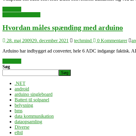
Læs mere
arduino singleboard
Hvordan måles spænding med arduino
28. maj 2009
29. december 2021
techmind
0 Kommentarer
ar
Arduino har indbygget ad converter, hele 6 ADC indgange faktisk. AD 
Læs mere
Søg
Søg
.NET
android
arduino singleboard
Batteri til solpanel
belysning
bms
data kommunikation
dataopsamling
Diverse
elbil