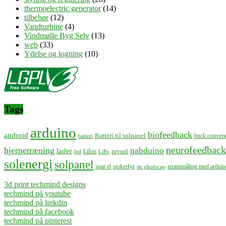
thermoelectric generator
(14)
tilbehør
(12)
Vandturbine
(4)
Vindmølle Byg Selv
(13)
web
(33)
Ydelse og logning
(10)
Tags
arduino
biofeedback
android
Batteri til solpanel
buck convert
batteri
neurofeedback
hjernetræning
nabduino
lader
mysql
LiIon
led
LiPo
solenergi
solpanel
spar el
stokerfyr
strømmåling med arduin
str photocap
3d print techmind designs
techmind på youtube
techmind på linkdin
techmind på facebook
techmind på pinterest