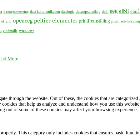
eeg
elbil
elmå
dataopsamling
er
data kommunikation
datalogic
delfi
c programmering
peltier elementer
openeeg
printfremstilling
pwm
selvforsynin
offgrid
windows
o
vindmølle
ead More
e through the website. Out of these, the cookies that are categorized a
rty cookies that help us analyze and understand how you use this websit
ting out of some of these cookies may affect your browsing experience.
properly. This category only includes cookies that ensures basic functio