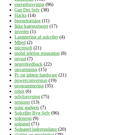
energiforsyning
(96)
Gør Det Selv
(38)
Hacks
(14)
hjernetræning
(11)
Ikke kategoriseret
(17)
inverter
(1)
Laminering af solceller
(4)
Mbed
(2)
microsoft
(21)
mobil telefon reparation
(8)
mysql
(7)
neurofeedback
(22)
opvarmning
(15)
Pc og labtop hardware
(21)
powerconversion
(19)
programmering
(35)
robot
(6)
selvforsyning
(75)
sensorer
(13)
solar gadgets
(7)
Solceller Byg Selv
(96)
solenergi
(9)
solpanel
(71)
Solpanel laderegulator
(20)
styring og regulering
(28)