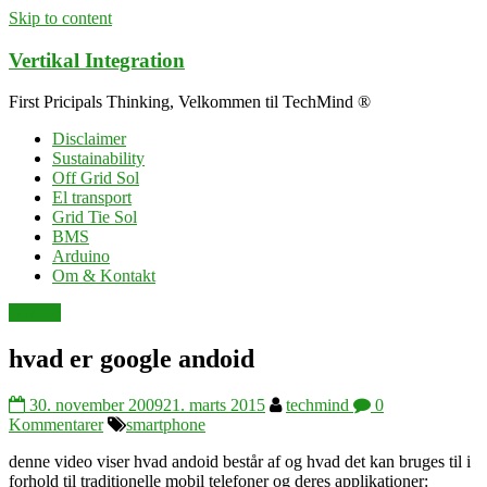
Skip to content
Vertikal Integration
First Pricipals Thinking, Velkommen til TechMind ®
Disclaimer
Sustainability
Off Grid Sol
El transport
Grid Tie Sol
BMS
Arduino
Om & Kontakt
android
hvad er google andoid
30. november 2009
21. marts 2015
techmind
0
Kommentarer
smartphone
denne video viser hvad andoid består af og hvad det kan bruges til i
forhold til traditionelle mobil telefoner og deres applikationer: