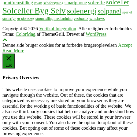
solceller
solcelle
printfremstilling
smartphone
pwm
selvforsyning
Solceller Byg Selv
solenergi
solpanel
spar el
windows
stokerfyr
strømmåling med arduino
str photocap
vindmølle
Copyright © 2026
Vertikal Integration
. Alle rettigheder forbeholdes.
Tema:
ColorMag
af ThemeGrill. Drevet af
WordPress
.
Denne side bruger cookies for at forbedre brugeroplevelsen
Accept
Read More
Luk
Privacy Overview
This website uses cookies to improve your experience while you
navigate through the website. Out of these, the cookies that are
categorized as necessary are stored on your browser as they are
essential for the working of basic functionalities of the website. We
also use third-party cookies that help us analyze and understand how
you use this website. These cookies will be stored in your browser
only with your consent. You also have the option to opt-out of these
cookies. But opting out of some of these cookies may affect your
browsing experience.