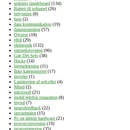
arduino singleboard
(134)
Batteri til solpanel
(26)
belysning
(8)
bms
(2)
data kommunikation
(19)
dataopsamling
(57)
Diverse
(18)
elbil
(29)
elektronik
(132)
energiforsyning
(96)
Gør Det Selv
(38)
Hacks
(14)
hjernetræning
(11)
Ikke kategoriseret
(17)
inverter
(1)
Laminering af solceller
(4)
Mbed
(2)
microsoft
(21)
mobil telefon reparation
(8)
mysql
(7)
neurofeedback
(22)
opvarmning
(15)
Pc og labtop hardware
(21)
powerconversion
(19)
programmering
(35)