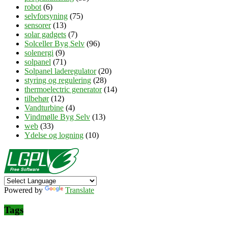
robot
(6)
selvforsyning
(75)
sensorer
(13)
solar gadgets
(7)
Solceller Byg Selv
(96)
solenergi
(9)
solpanel
(71)
Solpanel laderegulator
(20)
styring og regulering
(28)
thermoelectric generator
(14)
tilbehør
(12)
Vandturbine
(4)
Vindmølle Byg Selv
(13)
web
(33)
Ydelse og logning
(10)
Powered by
Translate
Tags