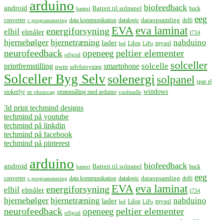
arduino
biofeedback
android
Batteri til solpanel
buck
batteri
eeg
dataopsamling
converter
data kommunikation
datalogic
delfi
c programmering
EVA
eva laminat
energiforsyning
elbil
elmåler
f734
hjernebølger
hjernetræning
nabduino
lader
mysql
LiIon
led
LiPo
neurofeedback
peltier elementer
openeeg
offgrid
solceller
solcelle
printfremstilling
smartphone
pwm
selvforsyning
Solceller Byg Selv
solenergi
solpanel
spar el
windows
stokerfyr
strømmåling med arduino
str photocap
vindmølle
3d print techmind designs
techmind på youtube
techmind på linkdin
techmind på facebook
techmind på pinterest
arduino
biofeedback
android
Batteri til solpanel
buck
batteri
eeg
dataopsamling
converter
data kommunikation
datalogic
delfi
c programmering
EVA
eva laminat
energiforsyning
elbil
elmåler
f734
hjernebølger
hjernetræning
nabduino
lader
mysql
LiIon
led
LiPo
neurofeedback
peltier elementer
openeeg
offgrid