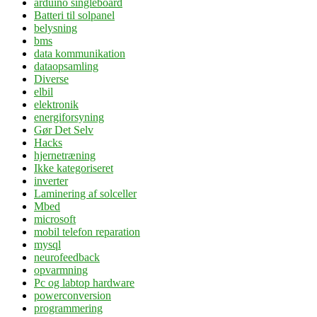
arduino singleboard
Batteri til solpanel
belysning
bms
data kommunikation
dataopsamling
Diverse
elbil
elektronik
energiforsyning
Gør Det Selv
Hacks
hjernetræning
Ikke kategoriseret
inverter
Laminering af solceller
Mbed
microsoft
mobil telefon reparation
mysql
neurofeedback
opvarmning
Pc og labtop hardware
powerconversion
programmering