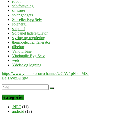
robot
selvforsyning
sensorer
solar gadgets
Solceller Byg Selv
solenergi
solpanel
Solpanel laderegulator
styring og regulering
thermoelectric generator
tilbehør
Vandturbine
Vindmølle Byg Selv
web
Ydelse og logning
https://www.youtube.com/channel/UCAV1pNJd_MX-
EeHAvixARgw
Kategorier
.NET
(11)
android
(13)