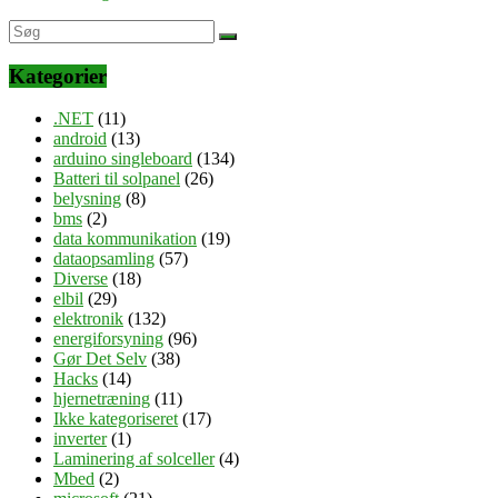
Kategorier
.NET
(11)
android
(13)
arduino singleboard
(134)
Batteri til solpanel
(26)
belysning
(8)
bms
(2)
data kommunikation
(19)
dataopsamling
(57)
Diverse
(18)
elbil
(29)
elektronik
(132)
energiforsyning
(96)
Gør Det Selv
(38)
Hacks
(14)
hjernetræning
(11)
Ikke kategoriseret
(17)
inverter
(1)
Laminering af solceller
(4)
Mbed
(2)