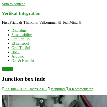
Skip to content
Vertikal Integration
First Pricipals Thinking, Velkommen til TechMind ®
Disclaimer
Sustainability
Off Grid Sol
El transport
Grid Tie Sol
BMS
Arduino
Om & Kontakt
tilbehør
Junction box inde
23. juli 2011
21. marts 2015
techmind
0 Kommentarer