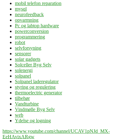
mobil telefon reparation
mysql
neurofeedback
opvarmning
Pc og labtop hardware
powerconversion
programmering
robot
selvforsyning
sensorer
solar gadgets
Solceller Byg Selv
solenergi
solpanel
Solpanel laderegulator
styring og regulering
thermoelectric generator
tilbehør
Vandturbine
Vindmølle Byg Selv
web
Ydelse og logning
https://www.youtube.com/channel/UCAV1pNJd_MX-
EeHAvixARgw