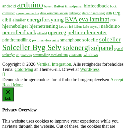
arduino
biofeedback
android
Batteri til solpanel
buck
batteri
eeg
dataopsamling
converter
data kommunikation
datalogic
delfi
c programmering
EVA
eva laminat
energiforsyning
elbil
elmåler
f734
hjernebølger
hjernetræning
nabduino
lader
mysql
LiIon
led
LiPo
neurofeedback
peltier elementer
openeeg
offgrid
solceller
solcelle
printfremstilling
smartphone
pwm
selvforsyning
Solceller Byg Selv
solenergi
solpanel
spar el
windows
stokerfyr
strømmåling med arduino
str photocap
vindmølle
Copyright © 2026
Vertikal Integration
. Alle rettigheder forbeholdes.
Tema:
ColorMag
af ThemeGrill. Drevet af
WordPress
.
Denne side bruger cookies for at forbedre brugeroplevelsen
Accept
Read More
Luk
Privacy Overview
This website uses cookies to improve your experience while you
navigate through the website. Out of these, the cookies that are