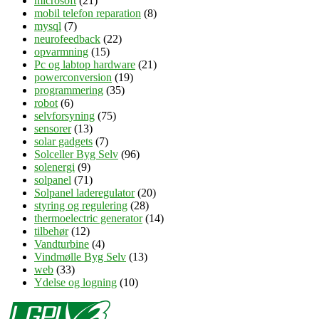
microsoft
(21)
mobil telefon reparation
(8)
mysql
(7)
neurofeedback
(22)
opvarmning
(15)
Pc og labtop hardware
(21)
powerconversion
(19)
programmering
(35)
robot
(6)
selvforsyning
(75)
sensorer
(13)
solar gadgets
(7)
Solceller Byg Selv
(96)
solenergi
(9)
solpanel
(71)
Solpanel laderegulator
(20)
styring og regulering
(28)
thermoelectric generator
(14)
tilbehør
(12)
Vandturbine
(4)
Vindmølle Byg Selv
(13)
web
(33)
Ydelse og logning
(10)