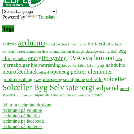
Powered by
Translate
Tags
arduino
biofeedback
android
Batteri til solpanel
buck
batteri
eeg
dataopsamling
converter
data kommunikation
datalogic
delfi
c programmering
EVA
eva laminat
energiforsyning
elbil
elmåler
f734
hjernebølger
hjernetræning
nabduino
lader
mysql
LiIon
led
LiPo
neurofeedback
peltier elementer
openeeg
offgrid
solceller
solcelle
printfremstilling
smartphone
pwm
selvforsyning
Solceller Byg Selv
solenergi
solpanel
spar el
windows
stokerfyr
strømmåling med arduino
str photocap
vindmølle
3d print techmind designs
techmind på youtube
techmind på linkdin
techmind på facebook
techmind på pinterest