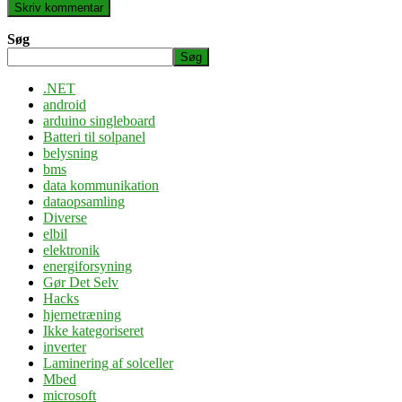
Søg
Søg
.NET
android
arduino singleboard
Batteri til solpanel
belysning
bms
data kommunikation
dataopsamling
Diverse
elbil
elektronik
energiforsyning
Gør Det Selv
Hacks
hjernetræning
Ikke kategoriseret
inverter
Laminering af solceller
Mbed
microsoft