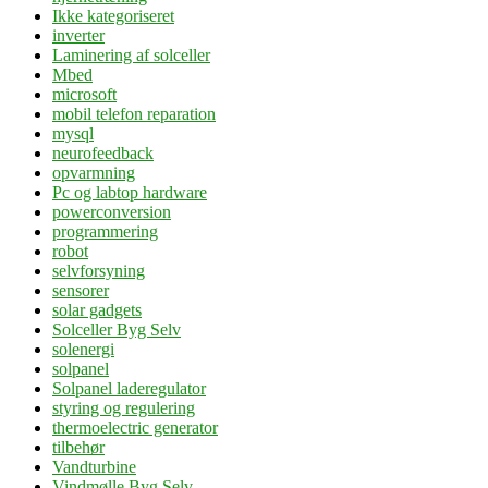
Ikke kategoriseret
inverter
Laminering af solceller
Mbed
microsoft
mobil telefon reparation
mysql
neurofeedback
opvarmning
Pc og labtop hardware
powerconversion
programmering
robot
selvforsyning
sensorer
solar gadgets
Solceller Byg Selv
solenergi
solpanel
Solpanel laderegulator
styring og regulering
thermoelectric generator
tilbehør
Vandturbine
Vindmølle Byg Selv