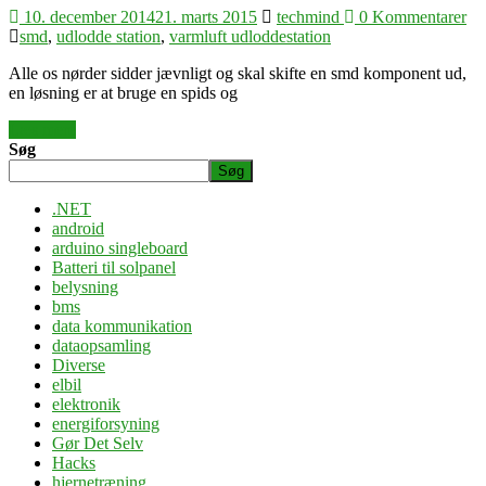
10. december 2014
21. marts 2015
techmind
0 Kommentarer
smd
,
udlodde station
,
varmluft udloddestation
Alle os nørder sidder jævnligt og skal skifte en smd komponent ud,
en løsning er at bruge en spids og
Læs mere
Søg
Søg
.NET
android
arduino singleboard
Batteri til solpanel
belysning
bms
data kommunikation
dataopsamling
Diverse
elbil
elektronik
energiforsyning
Gør Det Selv
Hacks
hjernetræning