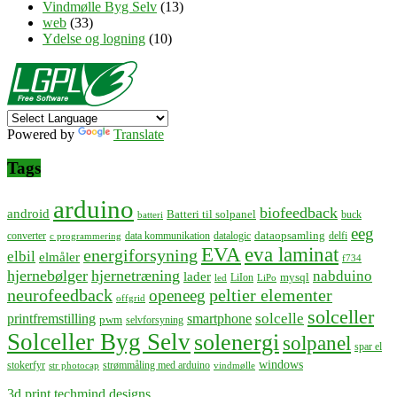
Vindmølle Byg Selv
(13)
web
(33)
Ydelse og logning
(10)
Powered by
Translate
Tags
arduino
biofeedback
android
Batteri til solpanel
buck
batteri
eeg
dataopsamling
converter
data kommunikation
datalogic
delfi
c programmering
EVA
eva laminat
energiforsyning
elbil
elmåler
f734
hjernebølger
hjernetræning
nabduino
lader
mysql
LiIon
led
LiPo
neurofeedback
peltier elementer
openeeg
offgrid
solceller
solcelle
printfremstilling
smartphone
pwm
selvforsyning
Solceller Byg Selv
solenergi
solpanel
spar el
windows
stokerfyr
strømmåling med arduino
str photocap
vindmølle
3d print techmind designs