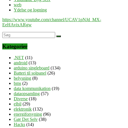
web
Ydelse og logning
https://www.youtube.com/channel/UCAV1pNJd_MX-
EeHAvixARgw
Kategorier
.NET
(11)
android
(13)
arduino singleboard
(134)
Batteri til solpanel
(26)
belysning
(8)
bms
(2)
data kommunikation
(19)
dataopsamling
(57)
Diverse
(18)
elbil
(29)
elektronik
(132)
energiforsyning
(96)
Gør Det Selv
(38)
Hacks
(14)