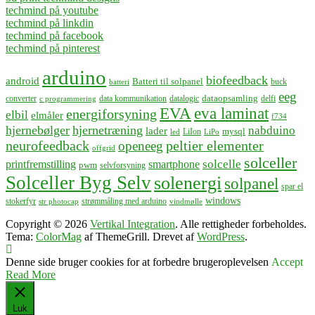
techmind på youtube
techmind på linkdin
techmind på facebook
techmind på pinterest
arduino
biofeedback
android
Batteri til solpanel
buck
batteri
eeg
dataopsamling
converter
data kommunikation
datalogic
delfi
c programmering
EVA
eva laminat
energiforsyning
elbil
elmåler
f734
hjernebølger
hjernetræning
nabduino
lader
mysql
LiIon
led
LiPo
neurofeedback
peltier elementer
openeeg
offgrid
solceller
solcelle
printfremstilling
smartphone
pwm
selvforsyning
Solceller Byg Selv
solenergi
solpanel
spar el
windows
stokerfyr
strømmåling med arduino
str photocap
vindmølle
Copyright © 2026
Vertikal Integration
. Alle rettigheder forbeholdes.
Tema:
ColorMag
af ThemeGrill. Drevet af
WordPress
.
Denne side bruger cookies for at forbedre brugeroplevelsen
Accept
Read More
Luk