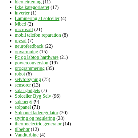
hjernetræning
(11)
Ikke kategoriseret
(17)
inverter
(1)
Laminering af solceller
(4)
Mbed
(2)
microsoft
(21)
mobil telefon reparation
(8)
mysql
(7)
neurofeedback
(22)
opvarmning
(15)
Pc og labtop hardware
(21)
powerconversion
(19)
programmering
(35)
robot
(6)
selvforsyning
(75)
sensorer
(13)
solar gadgets
(7)
Solceller Byg Selv
(96)
solenergi
(9)
solpanel
(71)
Solpanel laderegulator
(20)
styring og regulering
(28)
thermoelectric generator
(14)
tilbehør
(12)
Vandturbine
(4)