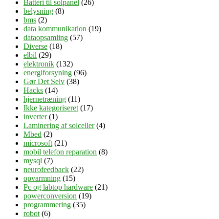
Batteri til solpanel
(26)
belysning
(8)
bms
(2)
data kommunikation
(19)
dataopsamling
(57)
Diverse
(18)
elbil
(29)
elektronik
(132)
energiforsyning
(96)
Gør Det Selv
(38)
Hacks
(14)
hjernetræning
(11)
Ikke kategoriseret
(17)
inverter
(1)
Laminering af solceller
(4)
Mbed
(2)
microsoft
(21)
mobil telefon reparation
(8)
mysql
(7)
neurofeedback
(22)
opvarmning
(15)
Pc og labtop hardware
(21)
powerconversion
(19)
programmering
(35)
robot
(6)