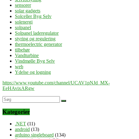
sensorer
solar gadgets
Solceller Byg Selv
solenergi
solpanel
Solpanel laderegulator
styring og regulering
thermoelectric generator
tilbehør
Vandturbine
Vindmølle Byg Selv
web
Ydelse og logning
https://www.youtube.com/channel/UCAV1pNJd_MX-
EeHAvixARgw
Kategorier
.NET
(11)
android
(13)
arduino singleboard
(134)