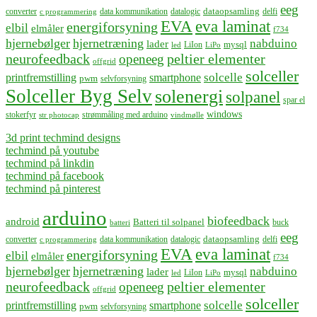
eeg
dataopsamling
converter
data kommunikation
datalogic
delfi
c programmering
EVA
eva laminat
energiforsyning
elbil
elmåler
f734
hjernebølger
hjernetræning
nabduino
lader
mysql
LiIon
led
LiPo
neurofeedback
peltier elementer
openeeg
offgrid
solceller
solcelle
printfremstilling
smartphone
pwm
selvforsyning
Solceller Byg Selv
solenergi
solpanel
spar el
windows
stokerfyr
strømmåling med arduino
str photocap
vindmølle
3d print techmind designs
techmind på youtube
techmind på linkdin
techmind på facebook
techmind på pinterest
arduino
biofeedback
android
Batteri til solpanel
buck
batteri
eeg
dataopsamling
converter
data kommunikation
datalogic
delfi
c programmering
EVA
eva laminat
energiforsyning
elbil
elmåler
f734
hjernebølger
hjernetræning
nabduino
lader
mysql
LiIon
led
LiPo
neurofeedback
peltier elementer
openeeg
offgrid
solceller
solcelle
printfremstilling
smartphone
pwm
selvforsyning