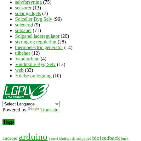
selvforsyning
(75)
sensorer
(13)
solar gadgets
(7)
Solceller Byg Selv
(96)
solenergi
(9)
solpanel
(71)
Solpanel laderegulator
(20)
styring og regulering
(28)
thermoelectric generator
(14)
tilbehør
(12)
Vandturbine
(4)
Vindmølle Byg Selv
(13)
web
(33)
Ydelse og logning
(10)
Powered by
Translate
Tags
arduino
biofeedback
android
Batteri til solpanel
buck
batteri