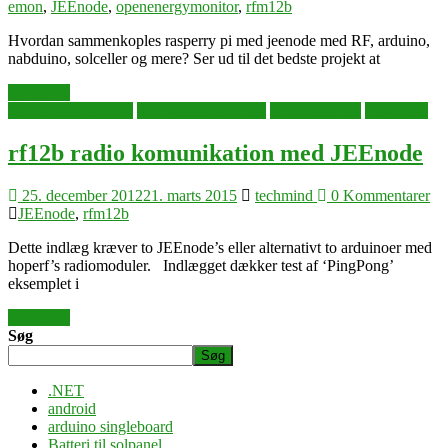
emon
,
JEEnode
,
openenergymonitor
,
rfm12b
Hvordan sammenkoples rasperry pi med jeenode med RF, arduino,
nabduino, solceller og mere? Ser ud til det bedste projekt at
Læs mere
arduino singleboard
data kommunikation
dataopsamling
elektronik
rf12b radio komunikation med JEEnode
25. december 2012
21. marts 2015
techmind
0 Kommentarer
JEEnode
,
rfm12b
Dette indlæg kræver to JEEnode’s eller alternativt to arduinoer med
hoperf’s radiomoduler. Indlægget dækker test af ‘PingPong’
eksemplet i
Læs mere
Søg
Søg
.NET
android
arduino singleboard
Batteri til solpanel