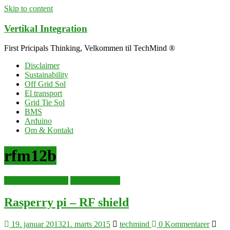
Skip to content
Vertikal Integration
First Pricipals Thinking, Velkommen til TechMind ®
Disclaimer
Sustainability
Off Grid Sol
El transport
Grid Tie Sol
BMS
Arduino
Om & Kontakt
rfm12b
arduino singleboard
programmering
Rasperry pi – RF shield
19. januar 2013
21. marts 2015
techmind
0 Kommentarer