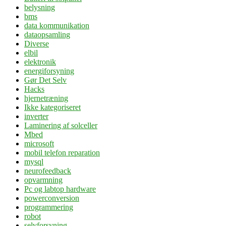
belysning
bms
data kommunikation
dataopsamling
Diverse
elbil
elektronik
energiforsyning
Gør Det Selv
Hacks
hjernetræning
Ikke kategoriseret
inverter
Laminering af solceller
Mbed
microsoft
mobil telefon reparation
mysql
neurofeedback
opvarmning
Pc og labtop hardware
powerconversion
programmering
robot
selvforsyning