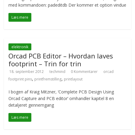
med kommandoen: padeditdb Der kommer et option vindue
Læs mere
elektronik
Orcad PCB Editor – Hvordan laves
footprint – Trin for trin
18. september 2012
techmind
0 Kommentarer
orcad
,
,
footprint pins
printfremstilling
printlayout
I bogen af Kraig Mitzner, ‘Complete PCB Design Using
Orcad Capture and PCB editor’ omhandler kapitel 8 en
detaljeret gennemgang
Læs mere