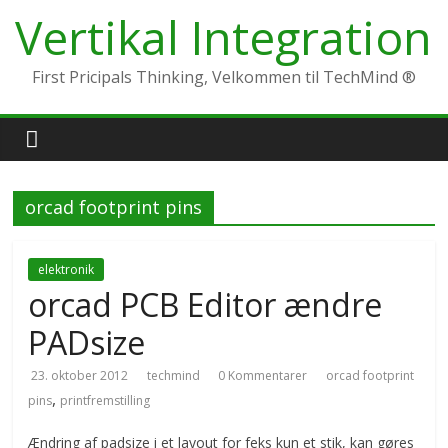
Skip
Vertikal Integration
to
content
First Pricipals Thinking, Velkommen til TechMind ®
orcad footprint pins
elektronik
orcad PCB Editor ændre
PADsize
23. oktober 2012
techmind
0 Kommentarer
orcad footprint
,
pins
printfremstilling
Ændring af padsize i et layout for feks kun et stik, kan gøres