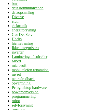
bms
data kommunikation
dataopsamling
Diverse
elbil
elektronik
energiforsyning
Gør Det Selv
Hacks
hjernetræning
Ikke kategoriseret
inverter
Laminering af solceller
Mbed
microsoft
mobil telefon reparation
mysql
neurofeedback
opvarmning
Pc og labtop hardware
powerconversion
programmering
robot
selvforsyning
sensorer