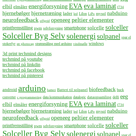
EVA
eva laminat
energiforsyning
elbil
elmåler
f734
hjernebølger
hjernetræning
nabduino
lader
mysql
LiIon
led
LiPo
neurofeedback
peltier elementer
openeeg
offgrid
solceller
solcelle
printfremstilling
smartphone
pwm
selvforsyning
Solceller Byg Selv
solenergi
solpanel
spar el
windows
stokerfyr
strømmåling med arduino
str photocap
vindmølle
3d print techmind designs
techmind på youtube
techmind på linkdin
techmind på facebook
techmind på pinterest
arduino
biofeedback
android
Batteri til solpanel
buck
batteri
eeg
dataopsamling
converter
data kommunikation
datalogic
delfi
c programmering
EVA
eva laminat
energiforsyning
elbil
elmåler
f734
hjernebølger
hjernetræning
nabduino
lader
mysql
LiIon
led
LiPo
neurofeedback
peltier elementer
openeeg
offgrid
solceller
solcelle
printfremstilling
smartphone
pwm
selvforsyning
Solceller Byg Selv
solenergi
solpanel
spar el