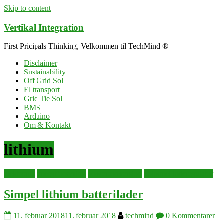
Skip to content
Vertikal Integration
First Pricipals Thinking, Velkommen til TechMind ®
Disclaimer
Sustainability
Off Grid Sol
El transport
Grid Tie Sol
BMS
Arduino
Om & Kontakt
lithium
elektronik
energiforsyning
powerconversion
Solpanel laderegulator
Simpel lithium batterilader
11. februar 2018
11. februar 2018
techmind
0 Kommentarer