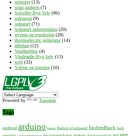
sensorer
(13)
solar gadgets
(7)
Solceller Byg Selv
(96)
solenergi
(9)
solpanel
(71)
Solpanel laderegulator
(20)
styring og regulering
(28)
thermoelectric generator
(14)
tilbehør
(12)
Vandturbine
(4)
Vindmølle Byg Selv
(13)
web
(33)
Ydelse og logning
(10)
Powered by
Translate
Tags
arduino
biofeedback
android
Batteri til solpanel
buck
batteri
eeg
dataopsamling
converter
data kommunikation
datalogic
delfi
c programmering