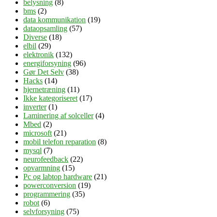
belysning
(8)
bms
(2)
data kommunikation
(19)
dataopsamling
(57)
Diverse
(18)
elbil
(29)
elektronik
(132)
energiforsyning
(96)
Gør Det Selv
(38)
Hacks
(14)
hjernetræning
(11)
Ikke kategoriseret
(17)
inverter
(1)
Laminering af solceller
(4)
Mbed
(2)
microsoft
(21)
mobil telefon reparation
(8)
mysql
(7)
neurofeedback
(22)
opvarmning
(15)
Pc og labtop hardware
(21)
powerconversion
(19)
programmering
(35)
robot
(6)
selvforsyning
(75)