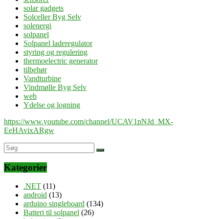
solar gadgets
Solceller Byg Selv
solenergi
solpanel
Solpanel laderegulator
styring og regulering
thermoelectric generator
tilbehør
Vandturbine
Vindmølle Byg Selv
web
Ydelse og logning
https://www.youtube.com/channel/UCAV1pNJd_MX-
EeHAvixARgw
Kategorier
.NET
(11)
android
(13)
arduino singleboard
(134)
Batteri til solpanel
(26)