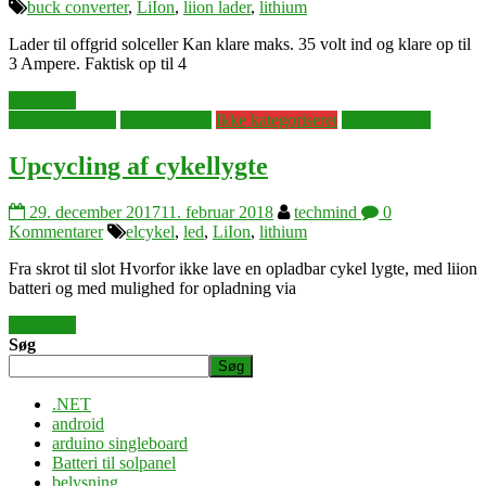
buck converter
,
LiIon
,
liion lader
,
lithium
Lader til offgrid solceller Kan klare maks. 35 volt ind og klare op til
3 Ampere. Faktisk op til 4
Læs mere
energiforsyning
Gør Det Selv
Ikke kategoriseret
solar gadgets
Upcycling af cykellygte
29. december 2017
11. februar 2018
techmind
0
Kommentarer
elcykel
,
led
,
LiIon
,
lithium
Fra skrot til slot Hvorfor ikke lave en opladbar cykel lygte, med liion
batteri og med mulighed for opladning via
Læs mere
Søg
Søg
.NET
android
arduino singleboard
Batteri til solpanel
belysning