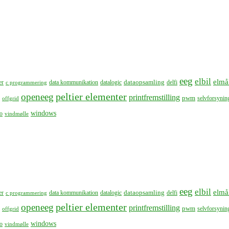
eeg
elbil
elmå
dataopsamling
er
data kommunikation
datalogic
delfi
c programmering
peltier elementer
openeeg
printfremstilling
pwm
selvforsynin
offgrid
windows
o
vindmølle
eeg
elbil
elmå
dataopsamling
er
data kommunikation
datalogic
delfi
c programmering
peltier elementer
openeeg
printfremstilling
pwm
selvforsynin
offgrid
windows
o
vindmølle