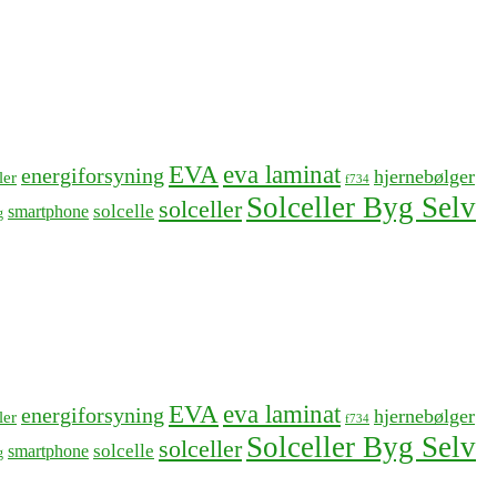
EVA
eva laminat
energiforsyning
hjernebølger
ler
f734
Solceller Byg Selv
solceller
solcelle
smartphone
g
EVA
eva laminat
energiforsyning
hjernebølger
ler
f734
Solceller Byg Selv
solceller
solcelle
smartphone
g