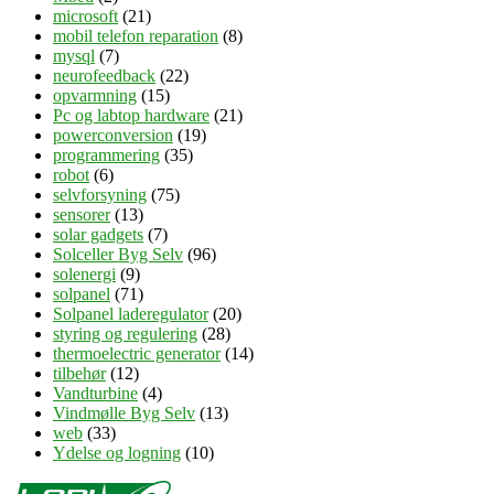
microsoft
(21)
mobil telefon reparation
(8)
mysql
(7)
neurofeedback
(22)
opvarmning
(15)
Pc og labtop hardware
(21)
powerconversion
(19)
programmering
(35)
robot
(6)
selvforsyning
(75)
sensorer
(13)
solar gadgets
(7)
Solceller Byg Selv
(96)
solenergi
(9)
solpanel
(71)
Solpanel laderegulator
(20)
styring og regulering
(28)
thermoelectric generator
(14)
tilbehør
(12)
Vandturbine
(4)
Vindmølle Byg Selv
(13)
web
(33)
Ydelse og logning
(10)