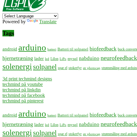
Powered by
Translate
Tags
arduino
biofeedback
android
Batteri til solpanel
buck convert
batteri
neurofeedback
hjernetræning
nabduino
lader
mysql
LiIon
led
LiPo
solenergi
solpanel
spar el
stokerfyr
strømmåling med arduin
str photocap
3d print techmind designs
techmind på youtube
techmind på linkdin
techmind på facebook
techmind på pinterest
arduino
biofeedback
android
Batteri til solpanel
buck convert
batteri
neurofeedback
hjernetræning
nabduino
lader
mysql
LiIon
led
LiPo
solenergi
solpanel
spar el
stokerfyr
strømmåling med arduin
str photocap