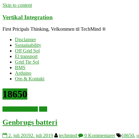
Skip to content
Vertikal Integration
First Pricipals Thinking, Velkommen til TechMind ®
Disclaimer
Sustainability
Off Grid Sol
El transport
Grid Tie Sol
BMS
Arduino
Om & Kontakt
18650
Batteri til solpanel
bms
Genbrugs batteri
2. juli 2019
2. juli 2019
techmind
0 Kommentarer
18650
,
o