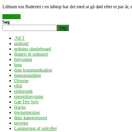
Lithium ion Batteriet i en labtop har det med at gå død efter et par år, e
Læs mere
Søg
Søg
.NET
android
arduino singleboard
Batteri til solpanel
belysning
bms
data kommunikation
dataopsamling
Diverse
elbil
elektronik
energiforsyning
Gør Det Selv
Hacks
hjernetræning
Ikke kategoriseret
inverter
Laminering af solceller