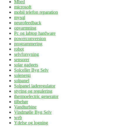
Mbed
microsoft
mobil telefon reparation
mysql
neurofeedback
opvarmning
Pc og labtop hardware
powerconversion
programmering
robot
selvforsyning
sensorer
solar gadgets
Solceller Byg Selv
solenergi
solpanel
Solpanel laderegulator
styring og regulering
thermoelectric generator
tilbehør
Vandturbine
Vindmølle Byg Selv
web
Ydelse og logning