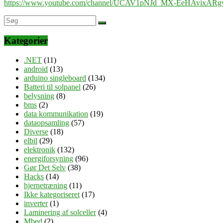
https://www.youtube.com/channel/UCAV1pNJd_MX-EeHAvixAR
Kategorier
.NET
(11)
android
(13)
arduino singleboard
(134)
Batteri til solpanel
(26)
belysning
(8)
bms
(2)
data kommunikation
(19)
dataopsamling
(57)
Diverse
(18)
elbil
(29)
elektronik
(132)
energiforsyning
(96)
Gør Det Selv
(38)
Hacks
(14)
hjernetræning
(11)
Ikke kategoriseret
(17)
inverter
(1)
Laminering af solceller
(4)
Mbed
(2)