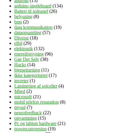
android
(13)
arduino singleboard
(134)
Batteri til solpanel
(26)
belysning
(8)
bms
(2)
data kommunikation
(19)
dataopsamling
(57)
Diverse
(18)
elbil
(29)
elektronik
(132)
energiforsyning
(96)
Gør Det Selv
(38)
Hacks
(14)
hjernetræning
(11)
Ikke kategoriseret
(17)
inverter
(1)
Laminering af solceller
(4)
Mbed
(2)
microsoft
(21)
mobil telefon reparation
(8)
mysql
(7)
neurofeedback
(22)
opvarmning
(15)
Pc og labtop hardware
(21)
powerconversion
(19)