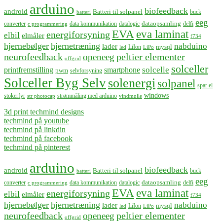
arduino
biofeedback
android
Batteri til solpanel
buck
batteri
eeg
dataopsamling
converter
data kommunikation
datalogic
delfi
c programmering
EVA
eva laminat
energiforsyning
elbil
elmåler
f734
hjernebølger
hjernetræning
nabduino
lader
mysql
LiIon
led
LiPo
neurofeedback
peltier elementer
openeeg
offgrid
solceller
solcelle
printfremstilling
smartphone
pwm
selvforsyning
Solceller Byg Selv
solenergi
solpanel
spar el
windows
stokerfyr
strømmåling med arduino
str photocap
vindmølle
3d print techmind designs
techmind på youtube
techmind på linkdin
techmind på facebook
techmind på pinterest
arduino
biofeedback
android
Batteri til solpanel
buck
batteri
eeg
dataopsamling
converter
data kommunikation
datalogic
delfi
c programmering
EVA
eva laminat
energiforsyning
elbil
elmåler
f734
hjernebølger
hjernetræning
nabduino
lader
mysql
LiIon
led
LiPo
neurofeedback
peltier elementer
openeeg
offgrid