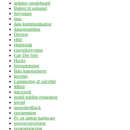
arduino singleboard
Batteri til solpanel
belysning
bms
data kommunikation
dataopsamling
Diverse
elbil
elektronik
energiforsyning
Gør Det Selv
Hacks
hjernetræning
Ikke kategoriseret
inverter
Laminering af solceller
Mbed
microsoft
mobil telefon reparation
mysql
neurofeedback
opvarmning
Pc og labtop hardware
powerconversion
programmering