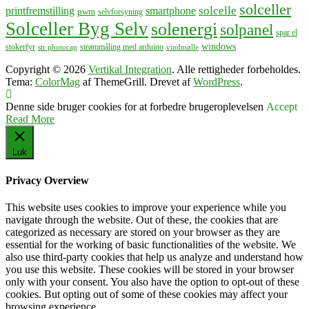
solceller
solcelle
printfremstilling
smartphone
pwm
selvforsyning
Solceller Byg Selv
solenergi
solpanel
spar el
windows
stokerfyr
strømmåling med arduino
str photocap
vindmølle
Copyright © 2026
Vertikal Integration
. Alle rettigheder forbeholdes.
Tema:
ColorMag
af ThemeGrill. Drevet af
WordPress
.
Denne side bruger cookies for at forbedre brugeroplevelsen
Accept
Read More
Luk
Privacy Overview
This website uses cookies to improve your experience while you
navigate through the website. Out of these, the cookies that are
categorized as necessary are stored on your browser as they are
essential for the working of basic functionalities of the website. We
also use third-party cookies that help us analyze and understand how
you use this website. These cookies will be stored in your browser
only with your consent. You also have the option to opt-out of these
cookies. But opting out of some of these cookies may affect your
browsing experience.