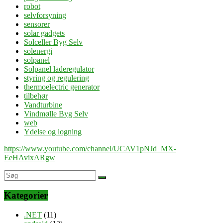
robot
selvforsyning
sensorer
solar gadgets
Solceller Byg Selv
solenergi
solpanel
Solpanel laderegulator
styring og regulering
thermoelectric generator
tilbehør
Vandturbine
Vindmølle Byg Selv
web
Ydelse og logning
https://www.youtube.com/channel/UCAV1pNJd_MX-
EeHAvixARgw
Kategorier
.NET
(11)