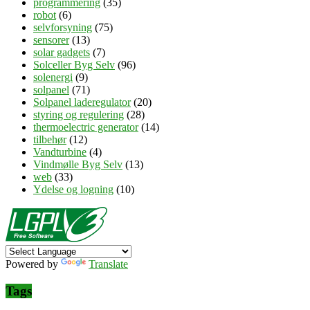
programmering
(35)
robot
(6)
selvforsyning
(75)
sensorer
(13)
solar gadgets
(7)
Solceller Byg Selv
(96)
solenergi
(9)
solpanel
(71)
Solpanel laderegulator
(20)
styring og regulering
(28)
thermoelectric generator
(14)
tilbehør
(12)
Vandturbine
(4)
Vindmølle Byg Selv
(13)
web
(33)
Ydelse og logning
(10)
Powered by
Translate
Tags