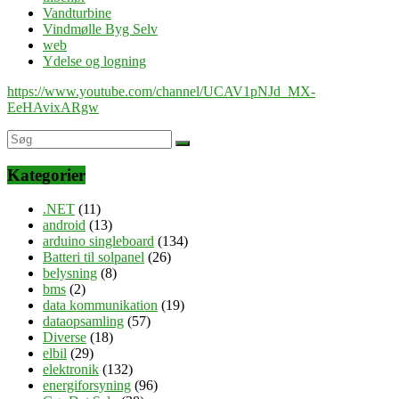
Vandturbine
Vindmølle Byg Selv
web
Ydelse og logning
https://www.youtube.com/channel/UCAV1pNJd_MX-
EeHAvixARgw
Kategorier
.NET
(11)
android
(13)
arduino singleboard
(134)
Batteri til solpanel
(26)
belysning
(8)
bms
(2)
data kommunikation
(19)
dataopsamling
(57)
Diverse
(18)
elbil
(29)
elektronik
(132)
energiforsyning
(96)