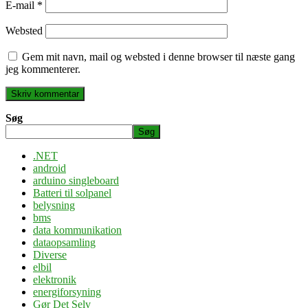
E-mail
*
Websted
Gem mit navn, mail og websted i denne browser til næste gang
jeg kommenterer.
Søg
Søg
.NET
android
arduino singleboard
Batteri til solpanel
belysning
bms
data kommunikation
dataopsamling
Diverse
elbil
elektronik
energiforsyning
Gør Det Selv