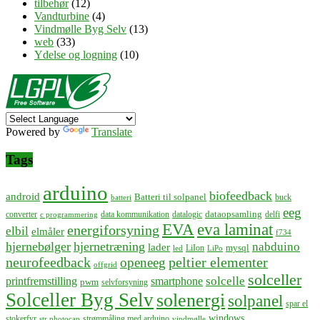
tilbehør
(12)
Vandturbine
(4)
Vindmølle Byg Selv
(13)
web
(33)
Ydelse og logning
(10)
Powered by
Translate
Tags
arduino
biofeedback
android
Batteri til solpanel
buck
batteri
eeg
dataopsamling
converter
data kommunikation
datalogic
delfi
c programmering
EVA
eva laminat
energiforsyning
elbil
elmåler
f734
hjernebølger
hjernetræning
nabduino
lader
mysql
LiIon
led
LiPo
neurofeedback
peltier elementer
openeeg
offgrid
solceller
solcelle
printfremstilling
smartphone
pwm
selvforsyning
Solceller Byg Selv
solenergi
solpanel
spar el
windows
stokerfyr
strømmåling med arduino
str photocap
vindmølle