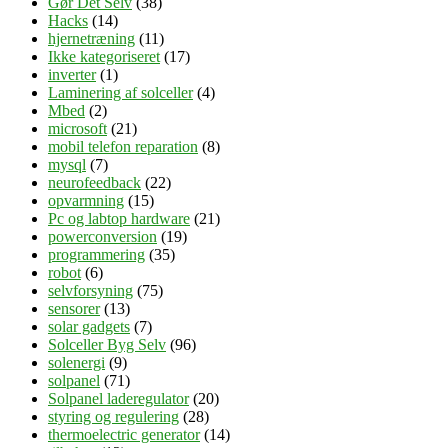
Gør Det Selv
(38)
Hacks
(14)
hjernetræning
(11)
Ikke kategoriseret
(17)
inverter
(1)
Laminering af solceller
(4)
Mbed
(2)
microsoft
(21)
mobil telefon reparation
(8)
mysql
(7)
neurofeedback
(22)
opvarmning
(15)
Pc og labtop hardware
(21)
powerconversion
(19)
programmering
(35)
robot
(6)
selvforsyning
(75)
sensorer
(13)
solar gadgets
(7)
Solceller Byg Selv
(96)
solenergi
(9)
solpanel
(71)
Solpanel laderegulator
(20)
styring og regulering
(28)
thermoelectric generator
(14)