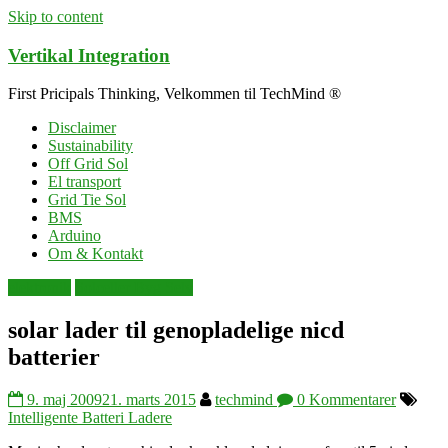
Skip to content
Vertikal Integration
First Pricipals Thinking, Velkommen til TechMind ®
Disclaimer
Sustainability
Off Grid Sol
El transport
Grid Tie Sol
BMS
Arduino
Om & Kontakt
elektronik
Solceller Byg Selv
solar lader til genopladelige nicd
batterier
9. maj 2009
21. marts 2015
techmind
0 Kommentarer
Intelligente Batteri Ladere