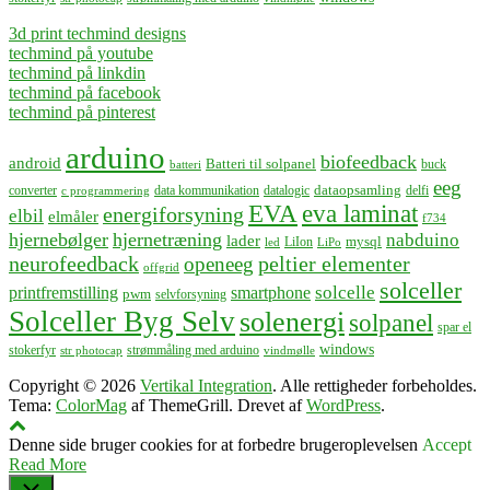
3d print techmind designs
techmind på youtube
techmind på linkdin
techmind på facebook
techmind på pinterest
arduino
biofeedback
android
Batteri til solpanel
buck
batteri
eeg
dataopsamling
converter
data kommunikation
datalogic
delfi
c programmering
EVA
eva laminat
energiforsyning
elbil
elmåler
f734
hjernebølger
hjernetræning
nabduino
lader
mysql
LiIon
led
LiPo
neurofeedback
peltier elementer
openeeg
offgrid
solceller
solcelle
printfremstilling
smartphone
pwm
selvforsyning
Solceller Byg Selv
solenergi
solpanel
spar el
windows
stokerfyr
strømmåling med arduino
str photocap
vindmølle
Copyright © 2026
Vertikal Integration
. Alle rettigheder forbeholdes.
Tema:
ColorMag
af ThemeGrill. Drevet af
WordPress
.
Denne side bruger cookies for at forbedre brugeroplevelsen
Accept
Read More