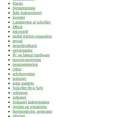
Hacks
hjernetræning
Ikke kategoriseret
inverter
Laminering af solceller
Mbed
microsoft
mobil telefon reparation
mysql
neurofeedback
opvarmning
Pc og labtop hardware
powerconversion
programmering
robot
selvforsyning
sensorer
solar gadgets
Solceller Byg Selv
solenergi
solpanel
Solpanel laderegulator
styring og regulering
thermoelectric generator
tilbehør