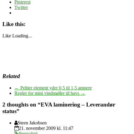
Pinterest
Twitter
Like this:
Like
Loading...
Related
←
Peltier element yder 0,5 til 1,5 ampere
Regler for mini vindmøller til havs
→
2 thoughts on “
EVA laminering – Leverandør
status
”
Steen Jakobsen
21. november 2009 kl. 11:47
Permalink