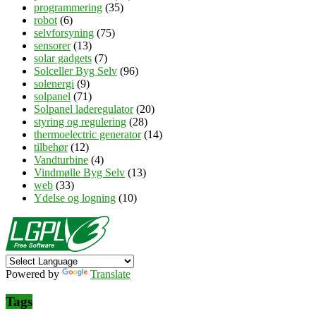
programmering
(35)
robot
(6)
selvforsyning
(75)
sensorer
(13)
solar gadgets
(7)
Solceller Byg Selv
(96)
solenergi
(9)
solpanel
(71)
Solpanel laderegulator
(20)
styring og regulering
(28)
thermoelectric generator
(14)
tilbehør
(12)
Vandturbine
(4)
Vindmølle Byg Selv
(13)
web
(33)
Ydelse og logning
(10)
Powered by
Translate
Tags