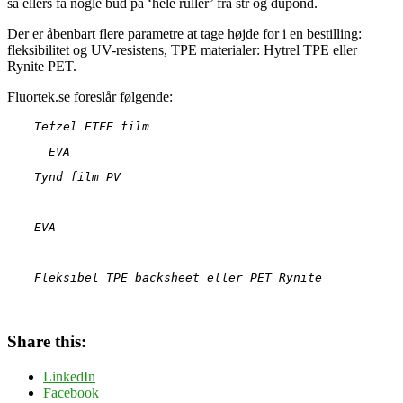
så ellers få nogle bud på ‘hele ruller’ fra str og dupond.
Der er åbenbart flere parametre at tage højde for i en bestilling:
fleksibilitet og UV-resistens,
TPE materialer: Hytrel TPE eller
Rynite PET.
Fluortek.se foreslår følgende:
Tefzel ETFE film
EVA
Tynd film PV 
EVA
Fleksibel TPE backsheet eller PET Rynite
Share this:
LinkedIn
Facebook