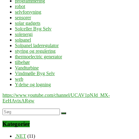
programmering
robot
selvforsyning
sensorer
solar gadgets
Solceller Byg Selv
solenergi
solpanel
Solpanel laderegulator
styring og regulering
thermoelectric generator
tilbehør
Vandturbine
Vindmølle Byg Selv
web
Ydelse og logning
https://www.youtube.com/channel/UCAV1pNJd_MX-
EeHAvixARgw
Kategorier
.NET
(11)