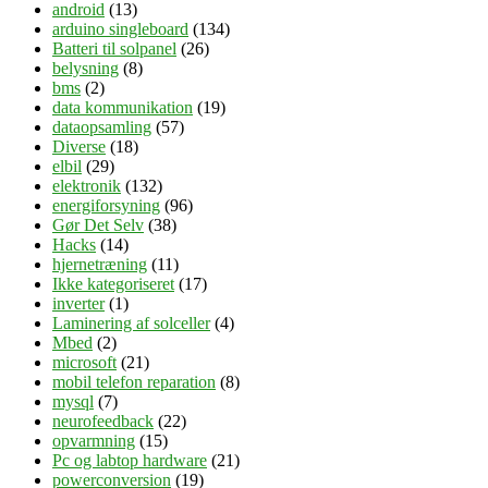
android
(13)
arduino singleboard
(134)
Batteri til solpanel
(26)
belysning
(8)
bms
(2)
data kommunikation
(19)
dataopsamling
(57)
Diverse
(18)
elbil
(29)
elektronik
(132)
energiforsyning
(96)
Gør Det Selv
(38)
Hacks
(14)
hjernetræning
(11)
Ikke kategoriseret
(17)
inverter
(1)
Laminering af solceller
(4)
Mbed
(2)
microsoft
(21)
mobil telefon reparation
(8)
mysql
(7)
neurofeedback
(22)
opvarmning
(15)
Pc og labtop hardware
(21)
powerconversion
(19)