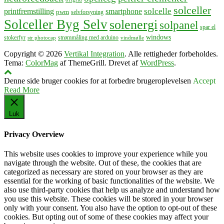
solceller
solcelle
printfremstilling
smartphone
pwm
selvforsyning
Solceller Byg Selv
solenergi
solpanel
spar el
windows
stokerfyr
strømmåling med arduino
str photocap
vindmølle
Copyright © 2026
Vertikal Integration
. Alle rettigheder forbeholdes.
Tema:
ColorMag
af ThemeGrill. Drevet af
WordPress
.
Denne side bruger cookies for at forbedre brugeroplevelsen
Accept
Read More
Luk
Privacy Overview
This website uses cookies to improve your experience while you
navigate through the website. Out of these, the cookies that are
categorized as necessary are stored on your browser as they are
essential for the working of basic functionalities of the website. We
also use third-party cookies that help us analyze and understand how
you use this website. These cookies will be stored in your browser
only with your consent. You also have the option to opt-out of these
cookies. But opting out of some of these cookies may affect your