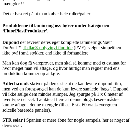
mængder !!
Det er baseret på at man køber hele ruller/paller.
Produkterne til laminring osv hører under kategorien
‘FluorPlastProdukter’
:
Dupond
der leverer deres eget komplette laminerings ‘sæt’
DuPont™
Tedlar® polyvinyl fluoride
(PVF), sælger simpelthen
ikke pvf i små stykker, end ikke til forhandlere.
Man kan dog få vareprøver, men skal så komme med et estimat for
hvor meget man vil aftage, og hvor hurtigt man regner med ens
produktion kommer op at køre.
Adtech.co.uk
skriver på deres site at de kan levere dupond film,
men ved en forespørgsel kan de kun levere samlede ‘bags’. Dupond
vil ikke sælge dem mindre stumper. Jeg spurgte på 1 x 6
meter af
hver type i et sæt. Tænkte at flere af denne blogs læsere måske
kunne aftage i denne mængde (til ca. 6 stk 60 watts evergreen
solcelle baserede paneler).
STR solar
i Spanien er mere åbne for nogle sampels, her er noget af
deres svar: