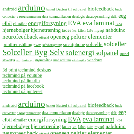
arduino
biofeedback
android
Batteri til solpanel
buck
batteri
eeg
dataopsamling
converter
data kommunikation
datalogic
delfi
c programmering
EVA
eva laminat
energiforsyning
elbil
elmåler
f734
hjernebølger
hjernetræning
nabduino
lader
mysql
LiIon
led
LiPo
neurofeedback
peltier elementer
openeeg
offgrid
solceller
solcelle
printfremstilling
smartphone
pwm
selvforsyning
Solceller Byg Selv
solenergi
solpanel
spar el
windows
stokerfyr
strømmåling med arduino
str photocap
vindmølle
3d print techmind designs
techmind på youtube
techmind på linkdin
techmind på facebook
techmind på pinterest
arduino
biofeedback
android
Batteri til solpanel
buck
batteri
eeg
dataopsamling
converter
data kommunikation
datalogic
delfi
c programmering
EVA
eva laminat
energiforsyning
elbil
elmåler
f734
hjernebølger
hjernetræning
nabduino
lader
mysql
LiIon
led
LiPo
neurofeedback
peltier elementer
openeeg
offgrid