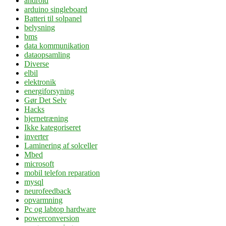
android
arduino singleboard
Batteri til solpanel
belysning
bms
data kommunikation
dataopsamling
Diverse
elbil
elektronik
energiforsyning
Gør Det Selv
Hacks
hjernetræning
Ikke kategoriseret
inverter
Laminering af solceller
Mbed
microsoft
mobil telefon reparation
mysql
neurofeedback
opvarmning
Pc og labtop hardware
powerconversion