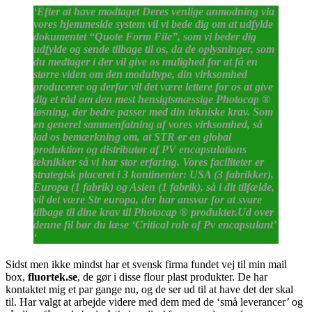
‘Efter at have modtaget Deres venlige anmodning via
vores hjemmeside system vil vi bede dig om at udfylde
dokumentet “Quote Form File”, som vi beder dig
udfylde og sende tilbage til os, da de oplysninger, som
du medtager i der vil give os mulighed for at få en
større viden om den modultype, din virksomhed
producerer og derfor vil det være lettere for os at give
dig et råd om den mest hensigtsmæssige Photocap ®
løsning, der bedre passer med din tekniske krav. Som
en generel sammenfatning af vores virksomhed, så
lad os bemærkning om, at STR er en global
produktion og distributør af PV encapsulations
teknikker så vi har stor erfaring. Vores faciliteter er
strategisk placeret i 3 kontinenter: USA (3 fabrikker),
Europa (1 fabrik) og Asien (1 fabrik), så i dit tilfælde,
vil det være Str europa, der har ansvar for at svare
tilbage til dine krav til Photocap ® produkter.Ud over
denne fil bør du læse ‘Critical role of Pv encapsulant’
‘
Sidst men ikke mindst har et svensk firma fundet vej til min mail
box,
fluortek.se
, de gør i disse flour plast produkter. De har
kontaktet mig et par gange nu, og de ser ud til at have det der skal
til. Har valgt at arbejde videre med dem med de ‘små leverancer’ og