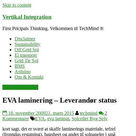
Skip to content
Vertikal Integration
First Pricipals Thinking, Velkommen til TechMind ®
Disclaimer
Sustainability
Off Grid Sol
El transport
Grid Tie Sol
BMS
Arduino
Om & Kontakt
Solceller Byg Selv
EVA laminering – Leverandør status
18. november 2009
21. marts 2015
techmind
2
Kommentarer
EVA
,
eva laminat
,
Solceller Byg Selv
kort sagt, det er svært at skaffe laminerings materiale, tefzel
(frontglas erstatning), bagsheet og andet til solpaneler i små