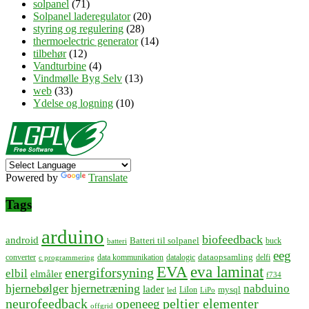
solpanel
(71)
Solpanel laderegulator
(20)
styring og regulering
(28)
thermoelectric generator
(14)
tilbehør
(12)
Vandturbine
(4)
Vindmølle Byg Selv
(13)
web
(33)
Ydelse og logning
(10)
Powered by
Translate
Tags
arduino
biofeedback
android
Batteri til solpanel
buck
batteri
eeg
dataopsamling
converter
data kommunikation
datalogic
delfi
c programmering
EVA
eva laminat
energiforsyning
elbil
elmåler
f734
hjernebølger
hjernetræning
nabduino
lader
mysql
LiIon
led
LiPo
neurofeedback
peltier elementer
openeeg
offgrid