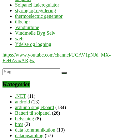
Solpanel laderegulator
styring og regulering
thermoelectric generator
tilbehør
Vandturbine
Vindmølle Byg Selv
web
Ydelse og logning
https://www.youtube.com/channel/UCAV1pNJd_MX-
EeHAvixARgw
Kategorier
.NET
(11)
android
(13)
arduino singleboard
(134)
Batteri til solpanel
(26)
belysning
(8)
bms
(2)
data kommunikation
(19)
dataopsamling
(57)