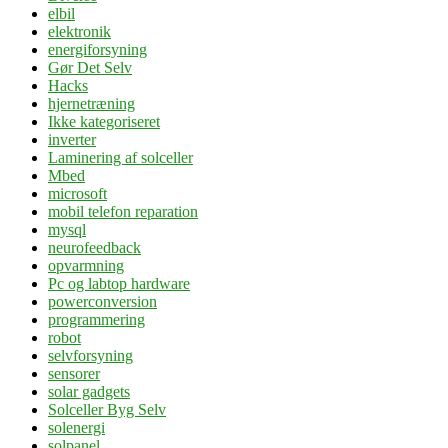
elbil
elektronik
energiforsyning
Gør Det Selv
Hacks
hjernetræning
Ikke kategoriseret
inverter
Laminering af solceller
Mbed
microsoft
mobil telefon reparation
mysql
neurofeedback
opvarmning
Pc og labtop hardware
powerconversion
programmering
robot
selvforsyning
sensorer
solar gadgets
Solceller Byg Selv
solenergi
solpanel