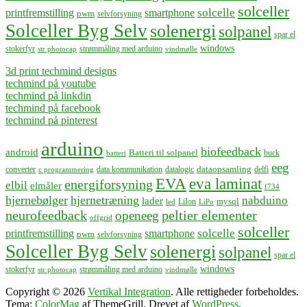
solceller
solcelle
printfremstilling
smartphone
pwm
selvforsyning
Solceller Byg Selv
solenergi
solpanel
spar el
windows
stokerfyr
strømmåling med arduino
str photocap
vindmølle
3d print techmind designs
techmind på youtube
techmind på linkdin
techmind på facebook
techmind på pinterest
arduino
biofeedback
android
Batteri til solpanel
buck
batteri
eeg
dataopsamling
converter
data kommunikation
datalogic
delfi
c programmering
EVA
eva laminat
energiforsyning
elbil
elmåler
f734
hjernebølger
hjernetræning
nabduino
lader
mysql
LiIon
led
LiPo
neurofeedback
peltier elementer
openeeg
offgrid
solceller
solcelle
printfremstilling
smartphone
pwm
selvforsyning
Solceller Byg Selv
solenergi
solpanel
spar el
windows
stokerfyr
strømmåling med arduino
str photocap
vindmølle
Copyright © 2026
Vertikal Integration
. Alle rettigheder forbeholdes.
Tema:
ColorMag
af ThemeGrill. Drevet af
WordPress
.