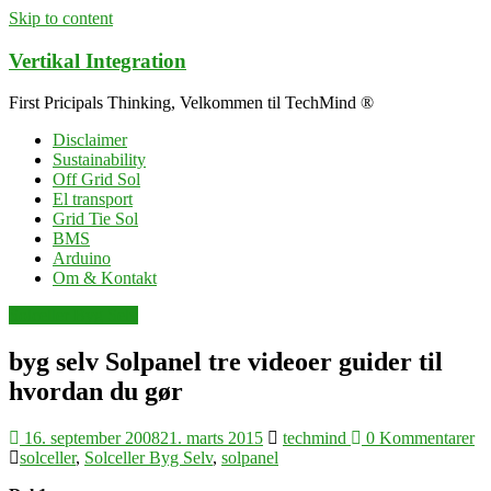
Skip to content
Vertikal Integration
First Pricipals Thinking, Velkommen til TechMind ®
Disclaimer
Sustainability
Off Grid Sol
El transport
Grid Tie Sol
BMS
Arduino
Om & Kontakt
Solceller Byg Selv
byg selv Solpanel tre videoer guider til
hvordan du gør
16. september 2008
21. marts 2015
techmind
0 Kommentarer
solceller
,
Solceller Byg Selv
,
solpanel