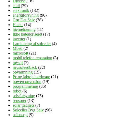
Diverse
(18)
elbil
(29)
elektronik
(132)
energiforsyning
(96)
Gør Det Selv
(38)
Hacks
(14)
hjernetræning
(11)
Ikke kategoriseret
(17)
inverter
(1)
Laminering af solceller
(4)
Mbed
(2)
microsoft
(21)
mobil telefon reparation
(8)
mysql
(7)
neurofeedback
(22)
opvarmning
(15)
Pc og labtop hardware
(21)
powerconversion
(19)
programmering
(35)
robot
(6)
selvforsyning
(75)
sensorer
(13)
solar gadgets
(7)
Solceller Byg Selv
(96)
solenergi
(9)