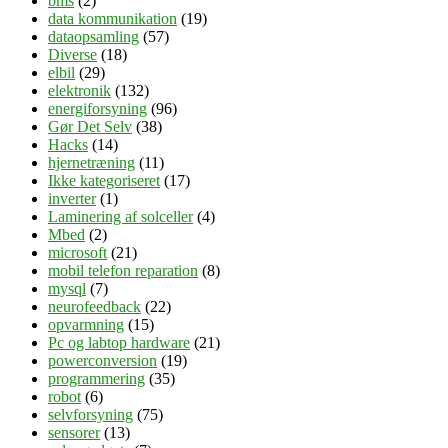
bms
(2)
data kommunikation
(19)
dataopsamling
(57)
Diverse
(18)
elbil
(29)
elektronik
(132)
energiforsyning
(96)
Gør Det Selv
(38)
Hacks
(14)
hjernetræning
(11)
Ikke kategoriseret
(17)
inverter
(1)
Laminering af solceller
(4)
Mbed
(2)
microsoft
(21)
mobil telefon reparation
(8)
mysql
(7)
neurofeedback
(22)
opvarmning
(15)
Pc og labtop hardware
(21)
powerconversion
(19)
programmering
(35)
robot
(6)
selvforsyning
(75)
sensorer
(13)