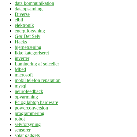
data kommunikation
dataopsamling
Diverse
elbil
elektronik
energiforsyning
Gør Det Selv
Hacks
hjernetræning
Ikke kategoriseret
inverter
Laminering af solceller
Mbed
microsoft
mobil telefon reparation
mysql
neurofeedback
opvarmning
Pc og labtop hardware
powerconversion
programmering
robot
selvforsyning
sensorer
solar gadgets