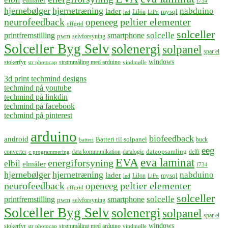
f734
hjernebølger
hjernetræning
nabduino
lader
mysql
LiIon
led
LiPo
neurofeedback
peltier elementer
openeeg
offgrid
solceller
solcelle
printfremstilling
smartphone
pwm
selvforsyning
Solceller Byg Selv
solenergi
solpanel
spar el
windows
stokerfyr
strømmåling med arduino
str photocap
vindmølle
3d print techmind designs
techmind på youtube
techmind på linkdin
techmind på facebook
techmind på pinterest
arduino
biofeedback
android
Batteri til solpanel
buck
batteri
eeg
dataopsamling
converter
data kommunikation
datalogic
delfi
c programmering
EVA
eva laminat
energiforsyning
elbil
elmåler
f734
hjernebølger
hjernetræning
nabduino
lader
mysql
LiIon
led
LiPo
neurofeedback
peltier elementer
openeeg
offgrid
solceller
solcelle
printfremstilling
smartphone
pwm
selvforsyning
Solceller Byg Selv
solenergi
solpanel
spar el
windows
stokerfyr
strømmåling med arduino
str photocap
vindmølle