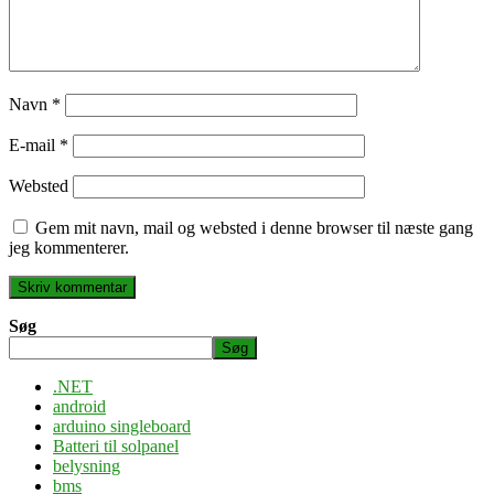
Navn
*
E-mail
*
Websted
Gem mit navn, mail og websted i denne browser til næste gang
jeg kommenterer.
Søg
Søg
.NET
android
arduino singleboard
Batteri til solpanel
belysning
bms