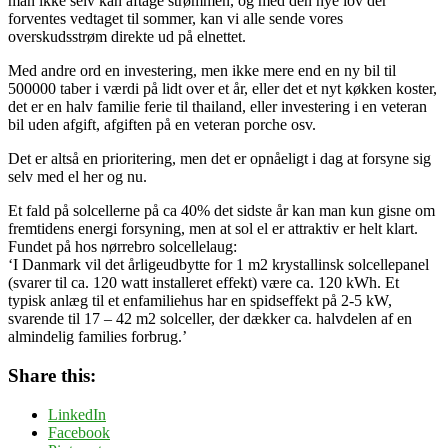
man ikke selv kan aftage strømmen, og med den nye lov der
forventes vedtaget til sommer, kan vi alle sende vores
overskudsstrøm direkte ud på elnettet.
Med andre ord en investering, men ikke mere end en ny bil til
500000 taber i værdi på lidt over et år, eller det et nyt køkken koster,
det er en halv familie ferie til thailand, eller investering i en veteran
bil uden afgift, afgiften på en veteran porche osv.
Det er altså en prioritering, men det er opnåeligt i dag at forsyne sig
selv med el her og nu.
Et fald på solcellerne på ca 40% det sidste år kan man kun gisne om
fremtidens energi forsyning, men at sol el er attraktiv er helt klart.
Fundet på hos nørrebro solcellelaug:
‘I Danmark vil det årligeudbytte for 1 m2 krystallinsk solcellepanel
(svarer til ca. 120 watt installeret effekt) være ca. 120 kWh. Et
typisk anlæg til et enfamiliehus har en spidseffekt på 2-5 kW,
svarende til 17 – 42 m2 solceller, der dækker ca. halvdelen af en
almindelig families forbrug.’
Share this:
LinkedIn
Facebook