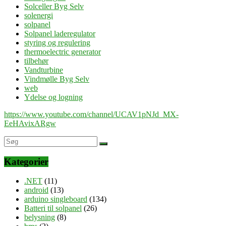
Solceller Byg Selv
solenergi
solpanel
Solpanel laderegulator
styring og regulering
thermoelectric generator
tilbehør
Vandturbine
Vindmølle Byg Selv
web
Ydelse og logning
https://www.youtube.com/channel/UCAV1pNJd_MX-
EeHAvixARgw
Kategorier
.NET
(11)
android
(13)
arduino singleboard
(134)
Batteri til solpanel
(26)
belysning
(8)