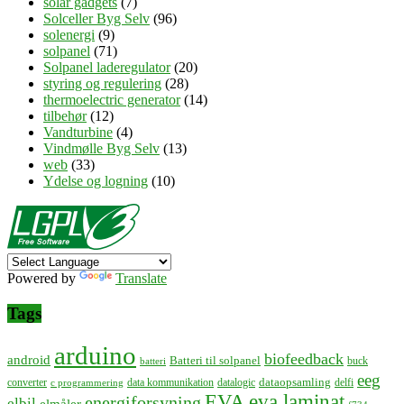
solar gadgets
(7)
Solceller Byg Selv
(96)
solenergi
(9)
solpanel
(71)
Solpanel laderegulator
(20)
styring og regulering
(28)
thermoelectric generator
(14)
tilbehør
(12)
Vandturbine
(4)
Vindmølle Byg Selv
(13)
web
(33)
Ydelse og logning
(10)
Powered by
Translate
Tags
arduino
biofeedback
android
Batteri til solpanel
buck
batteri
eeg
dataopsamling
converter
data kommunikation
datalogic
delfi
c programmering
EVA
eva laminat
energiforsyning
elbil
elmåler