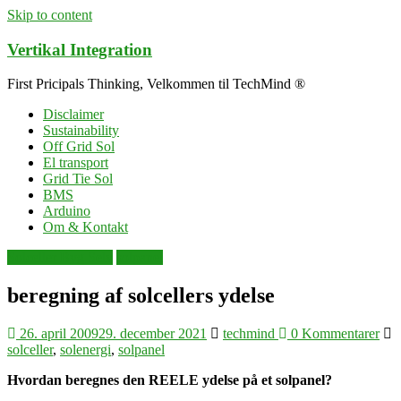
Skip to content
Vertikal Integration
First Pricipals Thinking, Velkommen til TechMind ®
Disclaimer
Sustainability
Off Grid Sol
El transport
Grid Tie Sol
BMS
Arduino
Om & Kontakt
Solceller Byg Selv
solpanel
beregning af solcellers ydelse
26. april 2009
29. december 2021
techmind
0 Kommentarer
solceller
,
solenergi
,
solpanel
Hvordan beregnes den REELE ydelse på et solpanel?